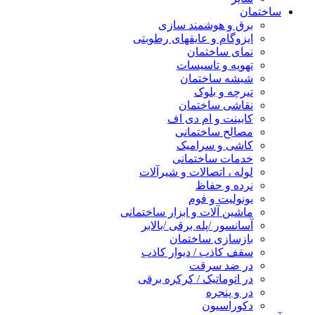
ساختمان
برق و هوشمند سازی
ایزوگام و عایقهای رطوبتی
نمای ساختمان
تهویه و تاسیسات
شیشه ساختمان
تیرچه و بلوک
نقاشی ساختمان
کابینت و ام دی اف
مصالح ساختمانی
کاشی و سرامیک
خدمات ساختمانی
لوله ، اتصالات و شیرآلات
نرده و حفاظ
یونولیت و فوم
ماشین آلات و ابزار ساختمانی
آسانسور /پله برقی /بالابر
بازسازی ساختمان
سقف کاذب / دیوار کاذب
در ضد سرقت
در اتوماتیک / کرکره برقی
در و پنجره
دکوراسیون