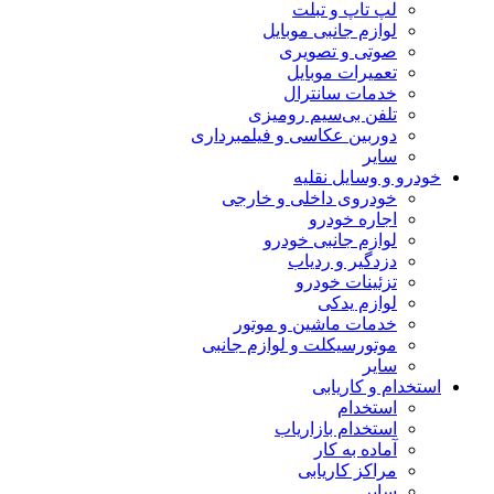
لپ تاپ و تبلت
لوازم جانبی موبایل
صوتی و تصویری
تعمیرات موبایل
خدمات سانترال
تلفن بی‌سیم رومیزی
دوربین عکاسی و فیلمبرداری
سایر
خودرو و وسایل نقلیه
خودروی داخلی و خارجی
اجاره خودرو
لوازم جانبی خودرو
دزدگیر و ردیاب
تزئینات خودرو
لوازم یدکی
خدمات ماشین و موتور
موتورسیکلت و لوازم جانبی
سایر
استخدام و کاریابی
استخدام
استخدام بازاریاب
آماده به کار
مراکز کاریابی
سایر