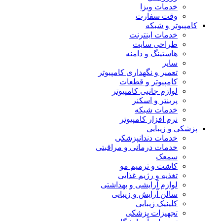
خدمات ویزا
وقت سفارت
کامپیوتر و شبکه
خدمات اینترنت
طراحی سایت
هاستینگ و دامنه
سایر
تعمیر و نگهداری کامپیوتر
کامپیوتر و قطعات
لوازم جانبی کامپیوتر
پرینتر و اسکنر
خدمات شبکه
نرم افزار کامپیوتر
پزشکی و زیبایی
خدمات دندانپزشکی
خدمات درمانی و مراقبتی
سمعک
کاشت و ترمیم مو
تغذیه و رژیم غذایی
لوازم آرایشی و بهداشتی
سالن آرایش و زیبایی
کلینیک زیبایی
تجهیزات پزشکی