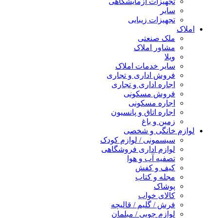
تجهیزات آزمایشگاهی
سایر
تجهیزات زیبایی
املاک
ملک صنعتی
مشاور املاک
ویلا
سایر خدمات املاک
فروش اداری و تجاری
اجاره اداری و تجاری
فروش مسکونی
اجاره مسکونی
اجاره اتاق و پانسیون
زمین و باغ
لوازم خانگی و شخصی
سیسمونی / لوازم کودک
لوازم اداری فروشگاهی
تصفیه آب و هوا
کیف و کفش
مجله و کتاب
پوشاک
کالای خواب
فرش / گلیم / قالیچه
لوازم چوبی / مبلمان