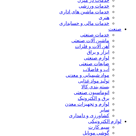
خدمات در منزل
خدمات ورزشی
خدمات ماشین های اداری
هنری
خدمات مالی و حسابداری
صنعت
خدمات صنعتی
ماشین آلات صنعتی
آهن آلات و فلزات
ابزار و یراق
لوازم صنعتی
ضایعات صنعتی
آب و فاضلاب
مواد شیمیایی و معدنی
تولید مواد غذایی
بسته بندی کالا
اتوماسیون صنعتی
برق و الکترونیک
لوازم و تجهیزات معدن
سایر
کشاورزی و دامداری
لوازم الکترونیکی
سیم کارت
گوشی موبایل