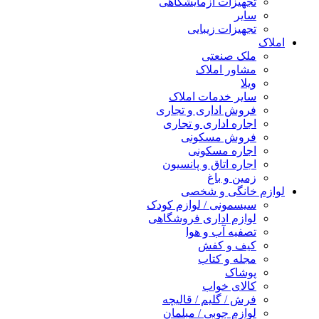
تجهیزات آزمایشگاهی
سایر
تجهیزات زیبایی
املاک
ملک صنعتی
مشاور املاک
ویلا
سایر خدمات املاک
فروش اداری و تجاری
اجاره اداری و تجاری
فروش مسکونی
اجاره مسکونی
اجاره اتاق و پانسیون
زمین و باغ
لوازم خانگی و شخصی
سیسمونی / لوازم کودک
لوازم اداری فروشگاهی
تصفیه آب و هوا
کیف و کفش
مجله و کتاب
پوشاک
کالای خواب
فرش / گلیم / قالیچه
لوازم چوبی / مبلمان