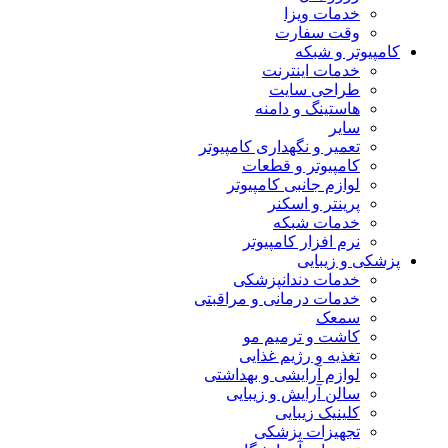
خدمات ویزا
وقت سفارت
کامپیوتر و شبکه
خدمات اینترنت
طراحی سایت
هاستینگ و دامنه
سایر
تعمیر و نگهداری کامپیوتر
کامپیوتر و قطعات
لوازم جانبی کامپیوتر
پرینتر و اسکنر
خدمات شبکه
نرم افزار کامپیوتر
پزشکی و زیبایی
خدمات دندانپزشکی
خدمات درمانی و مراقبتی
سمعک
کاشت و ترمیم مو
تغذیه و رژیم غذایی
لوازم آرایشی و بهداشتی
سالن آرایش و زیبایی
کلینیک زیبایی
تجهیزات پزشکی