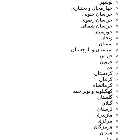
بوشهر
چهارمحال و بختیاری
خراسان جنوبی
خراسان رضوی
خراسان شمالی
خوزستان
زنجان
سمنان
سیستان و بلوچستان
فارس
قزوین
قم
کردستان
کرمان
کرمانشاه
کهگیلویه و بویراحمد
گلستان
گیلان
لرستان
مازندران
مرکزی
هرمزگان
همدان
یزد