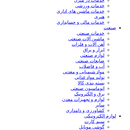
خدمات در منزل
خدمات ورزشی
خدمات ماشین های اداری
هنری
خدمات مالی و حسابداری
صنعت
خدمات صنعتی
ماشین آلات صنعتی
آهن آلات و فلزات
ابزار و یراق
لوازم صنعتی
ضایعات صنعتی
آب و فاضلاب
مواد شیمیایی و معدنی
تولید مواد غذایی
بسته بندی کالا
اتوماسیون صنعتی
برق و الکترونیک
لوازم و تجهیزات معدن
سایر
کشاورزی و دامداری
لوازم الکترونیکی
سیم کارت
گوشی موبایل