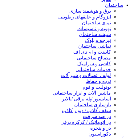
ساختمان
برق و هوشمند سازی
ایزوگام و عایقهای رطوبتی
نمای ساختمان
تهویه و تاسیسات
شیشه ساختمان
تیرچه و بلوک
نقاشی ساختمان
کابینت و ام دی اف
مصالح ساختمانی
کاشی و سرامیک
خدمات ساختمانی
لوله ، اتصالات و شیرآلات
نرده و حفاظ
یونولیت و فوم
ماشین آلات و ابزار ساختمانی
آسانسور /پله برقی /بالابر
بازسازی ساختمان
سقف کاذب / دیوار کاذب
در ضد سرقت
در اتوماتیک / کرکره برقی
در و پنجره
دکوراسیون