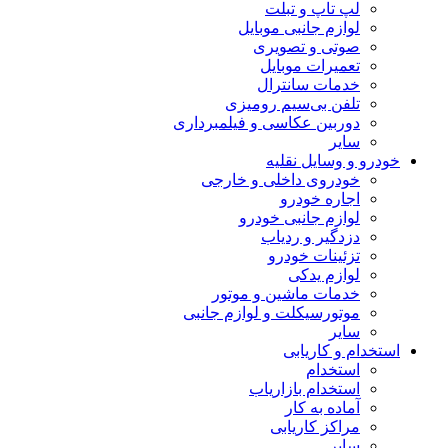
لپ تاپ و تبلت
لوازم جانبی موبایل
صوتی و تصویری
تعمیرات موبایل
خدمات سانترال
تلفن بی‌سیم رومیزی
دوربین عکاسی و فیلمبرداری
سایر
خودرو و وسایل نقلیه
خودروی داخلی و خارجی
اجاره خودرو
لوازم جانبی خودرو
دزدگیر و ردیاب
تزئینات خودرو
لوازم یدکی
خدمات ماشین و موتور
موتورسیکلت و لوازم جانبی
سایر
استخدام و کاریابی
استخدام
استخدام بازاریاب
آماده به کار
مراکز کاریابی
سایر