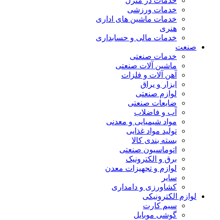
خدمات در منزل
خدمات ورزشی
خدمات ماشین های اداری
هنری
خدمات مالی و حسابداری
صنعت
خدمات صنعتی
ماشین آلات صنعتی
آهن آلات و فلزات
ابزار و یراق
لوازم صنعتی
ضایعات صنعتی
آب و فاضلاب
مواد شیمیایی و معدنی
تولید مواد غذایی
بسته بندی کالا
اتوماسیون صنعتی
برق و الکترونیک
لوازم و تجهیزات معدن
سایر
کشاورزی و دامداری
لوازم الکترونیکی
سیم کارت
گوشی موبایل