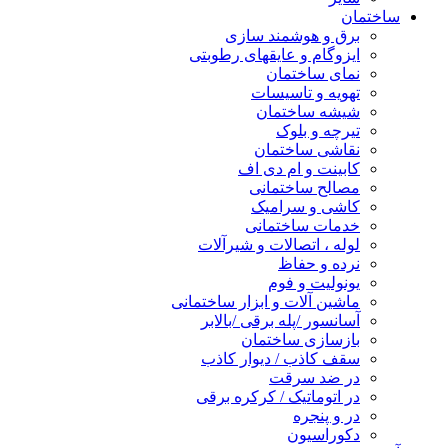
ساختمان
برق و هوشمند سازی
ایزوگام و عایقهای رطوبتی
نمای ساختمان
تهویه و تاسیسات
شیشه ساختمان
تیرچه و بلوک
نقاشی ساختمان
کابینت و ام دی اف
مصالح ساختمانی
کاشی و سرامیک
خدمات ساختمانی
لوله ، اتصالات و شیرآلات
نرده و حفاظ
یونولیت و فوم
ماشین آلات و ابزار ساختمانی
آسانسور /پله برقی /بالابر
بازسازی ساختمان
سقف کاذب / دیوار کاذب
در ضد سرقت
در اتوماتیک / کرکره برقی
در و پنجره
دکوراسیون