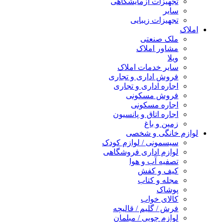
تجهیزات آزمایشگاهی
سایر
تجهیزات زیبایی
املاک
ملک صنعتی
مشاور املاک
ویلا
سایر خدمات املاک
فروش اداری و تجاری
اجاره اداری و تجاری
فروش مسکونی
اجاره مسکونی
اجاره اتاق و پانسیون
زمین و باغ
لوازم خانگی و شخصی
سیسمونی / لوازم کودک
لوازم اداری فروشگاهی
تصفیه آب و هوا
کیف و کفش
مجله و کتاب
پوشاک
کالای خواب
فرش / گلیم / قالیچه
لوازم چوبی / مبلمان