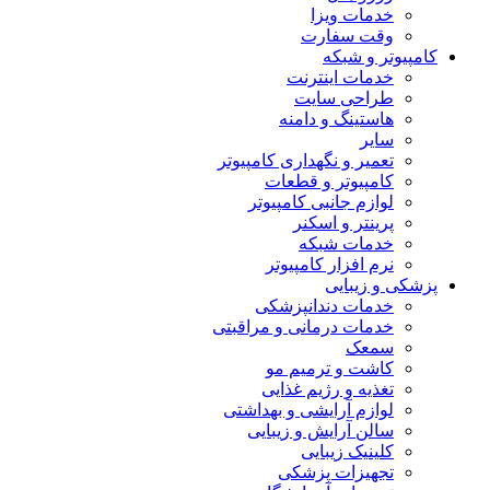
خدمات ویزا
وقت سفارت
کامپیوتر و شبکه
خدمات اینترنت
طراحی سایت
هاستینگ و دامنه
سایر
تعمیر و نگهداری کامپیوتر
کامپیوتر و قطعات
لوازم جانبی کامپیوتر
پرینتر و اسکنر
خدمات شبکه
نرم افزار کامپیوتر
پزشکی و زیبایی
خدمات دندانپزشکی
خدمات درمانی و مراقبتی
سمعک
کاشت و ترمیم مو
تغذیه و رژیم غذایی
لوازم آرایشی و بهداشتی
سالن آرایش و زیبایی
کلینیک زیبایی
تجهیزات پزشکی