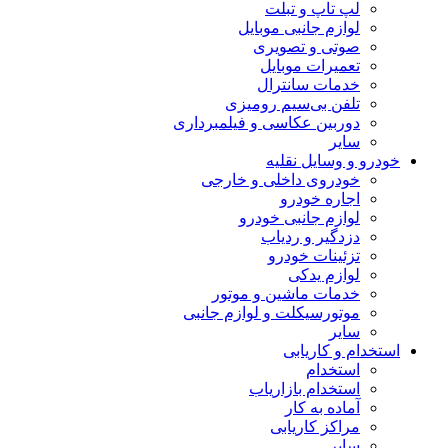
لپ تاپ و تبلت
لوازم جانبی موبایل
صوتی و تصویری
تعمیرات موبایل
خدمات سانترال
تلفن بی‌سیم رومیزی
دوربین عکاسی و فیلمبرداری
سایر
خودرو و وسایل نقلیه
خودروی داخلی و خارجی
اجاره خودرو
لوازم جانبی خودرو
دزدگیر و ردیاب
تزئینات خودرو
لوازم یدکی
خدمات ماشین و موتور
موتورسیکلت و لوازم جانبی
سایر
استخدام و کاریابی
استخدام
استخدام بازاریاب
آماده به کار
مراکز کاریابی
سایر