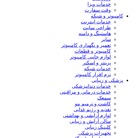
خدمات ویزا
وقت سفارت
کامپیوتر و شبکه
خدمات اینترنت
طراحی سایت
هاستینگ و دامنه
سایر
تعمیر و نگهداری کامپیوتر
کامپیوتر و قطعات
لوازم جانبی کامپیوتر
پرینتر و اسکنر
خدمات شبکه
نرم افزار کامپیوتر
پزشکی و زیبایی
خدمات دندانپزشکی
خدمات درمانی و مراقبتی
سمعک
کاشت و ترمیم مو
تغذیه و رژیم غذایی
لوازم آرایشی و بهداشتی
سالن آرایش و زیبایی
کلینیک زیبایی
تجهیزات پزشکی