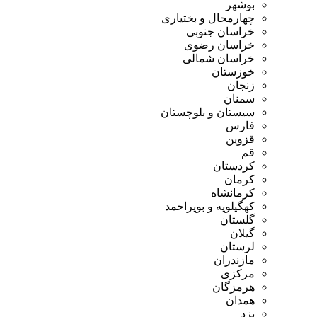
بوشهر
چهارمحال و بختیاری
خراسان جنوبی
خراسان رضوی
خراسان شمالی
خوزستان
زنجان
سمنان
سیستان و بلوچستان
فارس
قزوین
قم
کردستان
کرمان
کرمانشاه
کهگیلویه و بویراحمد
گلستان
گیلان
لرستان
مازندران
مرکزی
هرمزگان
همدان
یزد