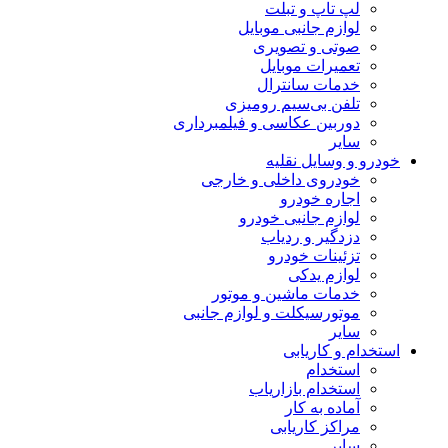
لپ تاپ و تبلت
لوازم جانبی موبایل
صوتی و تصویری
تعمیرات موبایل
خدمات سانترال
تلفن بی‌سیم رومیزی
دوربین عکاسی و فیلمبرداری
سایر
خودرو و وسایل نقلیه
خودروی داخلی و خارجی
اجاره خودرو
لوازم جانبی خودرو
دزدگیر و ردیاب
تزئینات خودرو
لوازم یدکی
خدمات ماشین و موتور
موتورسیکلت و لوازم جانبی
سایر
استخدام و کاریابی
استخدام
استخدام بازاریاب
آماده به کار
مراکز کاریابی
سایر