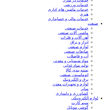
خدمات در منزل
خدمات ورزشی
خدمات ماشین های اداری
هنری
خدمات مالی و حسابداری
صنعت
خدمات صنعتی
ماشین آلات صنعتی
آهن آلات و فلزات
ابزار و یراق
لوازم صنعتی
ضایعات صنعتی
آب و فاضلاب
مواد شیمیایی و معدنی
تولید مواد غذایی
بسته بندی کالا
اتوماسیون صنعتی
برق و الکترونیک
لوازم و تجهیزات معدن
سایر
کشاورزی و دامداری
لوازم الکترونیکی
سیم کارت
گوشی موبایل