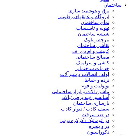
ساختمان
برق و هوشمند سازی
ایزوگام و عایقهای رطوبتی
نمای ساختمان
تهویه و تاسیسات
شیشه ساختمان
تیرچه و بلوک
نقاشی ساختمان
کابینت و ام دی اف
مصالح ساختمانی
کاشی و سرامیک
خدمات ساختمانی
لوله ، اتصالات و شیرآلات
نرده و حفاظ
یونولیت و فوم
ماشین آلات و ابزار ساختمانی
آسانسور /پله برقی /بالابر
بازسازی ساختمان
سقف کاذب / دیوار کاذب
در ضد سرقت
در اتوماتیک / کرکره برقی
در و پنجره
دکوراسیون