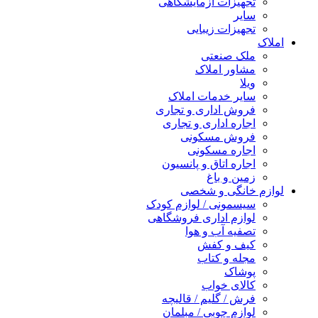
تجهیزات آزمایشگاهی
سایر
تجهیزات زیبایی
املاک
ملک صنعتی
مشاور املاک
ویلا
سایر خدمات املاک
فروش اداری و تجاری
اجاره اداری و تجاری
فروش مسکونی
اجاره مسکونی
اجاره اتاق و پانسیون
زمین و باغ
لوازم خانگی و شخصی
سیسمونی / لوازم کودک
لوازم اداری فروشگاهی
تصفیه آب و هوا
کیف و کفش
مجله و کتاب
پوشاک
کالای خواب
فرش / گلیم / قالیچه
لوازم چوبی / مبلمان