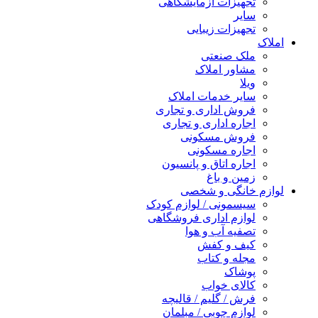
تجهیزات آزمایشگاهی
سایر
تجهیزات زیبایی
املاک
ملک صنعتی
مشاور املاک
ویلا
سایر خدمات املاک
فروش اداری و تجاری
اجاره اداری و تجاری
فروش مسکونی
اجاره مسکونی
اجاره اتاق و پانسیون
زمین و باغ
لوازم خانگی و شخصی
سیسمونی / لوازم کودک
لوازم اداری فروشگاهی
تصفیه آب و هوا
کیف و کفش
مجله و کتاب
پوشاک
کالای خواب
فرش / گلیم / قالیچه
لوازم چوبی / مبلمان