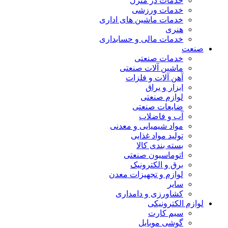
خدمات در منزل
خدمات ورزشی
خدمات ماشین های اداری
هنری
خدمات مالی و حسابداری
صنعت
خدمات صنعتی
ماشین آلات صنعتی
آهن آلات و فلزات
ابزار و یراق
لوازم صنعتی
ضایعات صنعتی
آب و فاضلاب
مواد شیمیایی و معدنی
تولید مواد غذایی
بسته بندی کالا
اتوماسیون صنعتی
برق و الکترونیک
لوازم و تجهیزات معدن
سایر
کشاورزی و دامداری
لوازم الکترونیکی
سیم کارت
گوشی موبایل