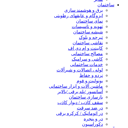
ساختمان
برق و هوشمند سازی
ایزوگام و عایقهای رطوبتی
نمای ساختمان
تهویه و تاسیسات
شیشه ساختمان
تیرچه و بلوک
نقاشی ساختمان
کابینت و ام دی اف
مصالح ساختمانی
کاشی و سرامیک
خدمات ساختمانی
لوله ، اتصالات و شیرآلات
نرده و حفاظ
یونولیت و فوم
ماشین آلات و ابزار ساختمانی
آسانسور /پله برقی /بالابر
بازسازی ساختمان
سقف کاذب / دیوار کاذب
در ضد سرقت
در اتوماتیک / کرکره برقی
در و پنجره
دکوراسیون