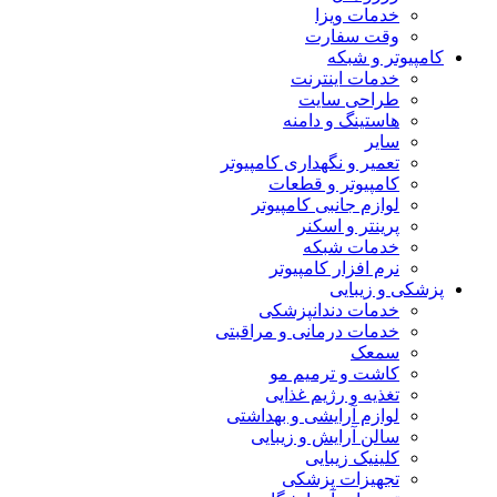
خدمات ویزا
وقت سفارت
کامپیوتر و شبکه
خدمات اینترنت
طراحی سایت
هاستینگ و دامنه
سایر
تعمیر و نگهداری کامپیوتر
کامپیوتر و قطعات
لوازم جانبی کامپیوتر
پرینتر و اسکنر
خدمات شبکه
نرم افزار کامپیوتر
پزشکی و زیبایی
خدمات دندانپزشکی
خدمات درمانی و مراقبتی
سمعک
کاشت و ترمیم مو
تغذیه و رژیم غذایی
لوازم آرایشی و بهداشتی
سالن آرایش و زیبایی
کلینیک زیبایی
تجهیزات پزشکی