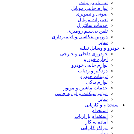
لپ تاپ و تبلت
لوازم جانبی موبایل
صوتی و تصویری
تعمیرات موبایل
خدمات سانترال
تلفن بی‌سیم رومیزی
دوربین عکاسی و فیلمبرداری
سایر
خودرو و وسایل نقلیه
خودروی داخلی و خارجی
اجاره خودرو
لوازم جانبی خودرو
دزدگیر و ردیاب
تزئینات خودرو
لوازم یدکی
خدمات ماشین و موتور
موتورسیکلت و لوازم جانبی
سایر
استخدام و کاریابی
استخدام
استخدام بازاریاب
آماده به کار
مراکز کاریابی
سایر