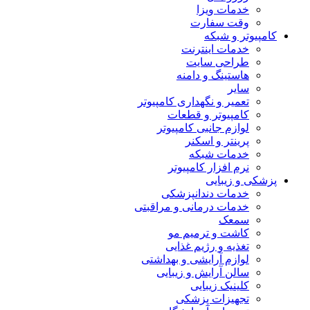
خدمات ویزا
وقت سفارت
کامپیوتر و شبکه
خدمات اینترنت
طراحی سایت
هاستینگ و دامنه
سایر
تعمیر و نگهداری کامپیوتر
کامپیوتر و قطعات
لوازم جانبی کامپیوتر
پرینتر و اسکنر
خدمات شبکه
نرم افزار کامپیوتر
پزشکی و زیبایی
خدمات دندانپزشکی
خدمات درمانی و مراقبتی
سمعک
کاشت و ترمیم مو
تغذیه و رژیم غذایی
لوازم آرایشی و بهداشتی
سالن آرایش و زیبایی
کلینیک زیبایی
تجهیزات پزشکی