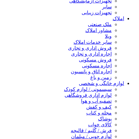
تجهیزات آزمایشگاهی
سایر
تجهیزات زیبایی
املاک
ملک صنعتی
مشاور املاک
ویلا
سایر خدمات املاک
فروش اداری و تجاری
اجاره اداری و تجاری
فروش مسکونی
اجاره مسکونی
اجاره اتاق و پانسیون
زمین و باغ
لوازم خانگی و شخصی
سیسمونی / لوازم کودک
لوازم اداری فروشگاهی
تصفیه آب و هوا
کیف و کفش
مجله و کتاب
پوشاک
کالای خواب
فرش / گلیم / قالیچه
لوازم چوبی / مبلمان