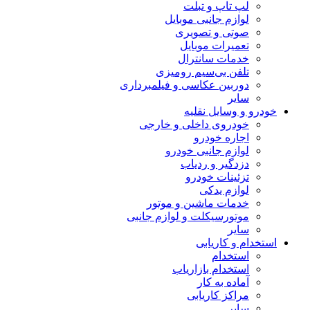
لپ تاپ و تبلت
لوازم جانبی موبایل
صوتی و تصویری
تعمیرات موبایل
خدمات سانترال
تلفن بی‌سیم رومیزی
دوربین عکاسی و فیلمبرداری
سایر
خودرو و وسایل نقلیه
خودروی داخلی و خارجی
اجاره خودرو
لوازم جانبی خودرو
دزدگیر و ردیاب
تزئینات خودرو
لوازم یدکی
خدمات ماشین و موتور
موتورسیکلت و لوازم جانبی
سایر
استخدام و کاریابی
استخدام
استخدام بازاریاب
آماده به کار
مراکز کاریابی
سایر