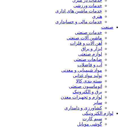
خدمات در منزل
خدمات ورزشی
خدمات ماشین های اداری
هنری
خدمات مالی و حسابداری
صنعت
خدمات صنعتی
ماشین آلات صنعتی
آهن آلات و فلزات
ابزار و یراق
لوازم صنعتی
ضایعات صنعتی
آب و فاضلاب
مواد شیمیایی و معدنی
تولید مواد غذایی
بسته بندی کالا
اتوماسیون صنعتی
برق و الکترونیک
لوازم و تجهیزات معدن
سایر
کشاورزی و دامداری
لوازم الکترونیکی
سیم کارت
گوشی موبایل