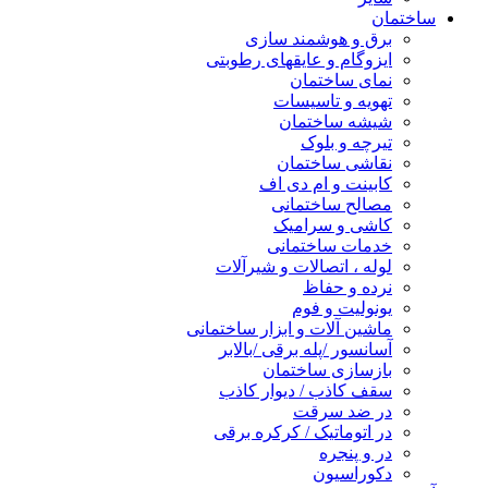
ساختمان
برق و هوشمند سازی
ایزوگام و عایقهای رطوبتی
نمای ساختمان
تهویه و تاسیسات
شیشه ساختمان
تیرچه و بلوک
نقاشی ساختمان
کابینت و ام دی اف
مصالح ساختمانی
کاشی و سرامیک
خدمات ساختمانی
لوله ، اتصالات و شیرآلات
نرده و حفاظ
یونولیت و فوم
ماشین آلات و ابزار ساختمانی
آسانسور /پله برقی /بالابر
بازسازی ساختمان
سقف کاذب / دیوار کاذب
در ضد سرقت
در اتوماتیک / کرکره برقی
در و پنجره
دکوراسیون