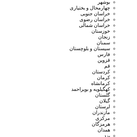
بوشهر
چهارمحال و بختیاری
خراسان جنوبی
خراسان رضوی
خراسان شمالی
خوزستان
زنجان
سمنان
سیستان و بلوچستان
فارس
قزوین
قم
کردستان
کرمان
کرمانشاه
کهگیلویه و بویراحمد
گلستان
گیلان
لرستان
مازندران
مرکزی
هرمزگان
همدان
یزد