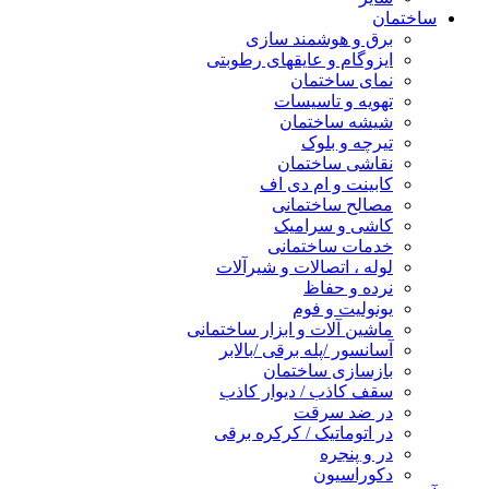
ساختمان
برق و هوشمند سازی
ایزوگام و عایقهای رطوبتی
نمای ساختمان
تهویه و تاسیسات
شیشه ساختمان
تیرچه و بلوک
نقاشی ساختمان
کابینت و ام دی اف
مصالح ساختمانی
کاشی و سرامیک
خدمات ساختمانی
لوله ، اتصالات و شیرآلات
نرده و حفاظ
یونولیت و فوم
ماشین آلات و ابزار ساختمانی
آسانسور /پله برقی /بالابر
بازسازی ساختمان
سقف کاذب / دیوار کاذب
در ضد سرقت
در اتوماتیک / کرکره برقی
در و پنجره
دکوراسیون