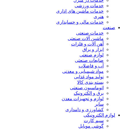
خدمات در منزل
خدمات ورزشی
خدمات ماشین های اداری
هنری
خدمات مالی و حسابداری
صنعت
خدمات صنعتی
ماشین آلات صنعتی
آهن آلات و فلزات
ابزار و یراق
لوازم صنعتی
ضایعات صنعتی
آب و فاضلاب
مواد شیمیایی و معدنی
تولید مواد غذایی
بسته بندی کالا
اتوماسیون صنعتی
برق و الکترونیک
لوازم و تجهیزات معدن
سایر
کشاورزی و دامداری
لوازم الکترونیکی
سیم کارت
گوشی موبایل