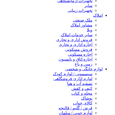
تجهیزات آزمایشگاهی
سایر
تجهیزات زیبایی
املاک
ملک صنعتی
مشاور املاک
ویلا
سایر خدمات املاک
فروش اداری و تجاری
اجاره اداری و تجاری
فروش مسکونی
اجاره مسکونی
اجاره اتاق و پانسیون
زمین و باغ
لوازم خانگی و شخصی
سیسمونی / لوازم کودک
لوازم اداری فروشگاهی
تصفیه آب و هوا
کیف و کفش
مجله و کتاب
پوشاک
کالای خواب
فرش / گلیم / قالیچه
لوازم چوبی / مبلمان