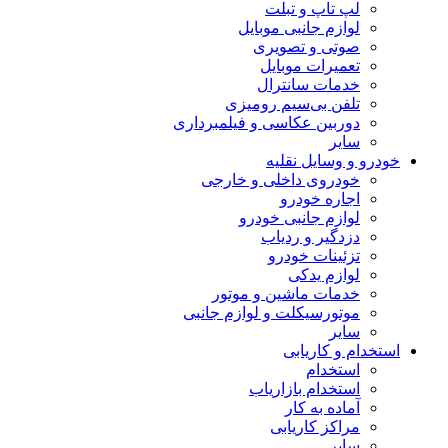
لپ تاپ و تبلت
لوازم جانبی موبایل
صوتی و تصویری
تعمیرات موبایل
خدمات سانترال
تلفن بی‌سیم رومیزی
دوربین عکاسی و فیلمبرداری
سایر
خودرو و وسایل نقلیه
خودروی داخلی و خارجی
اجاره خودرو
لوازم جانبی خودرو
دزدگیر و ردیاب
تزئینات خودرو
لوازم یدکی
خدمات ماشین و موتور
موتورسیکلت و لوازم جانبی
سایر
استخدام و کاریابی
استخدام
استخدام بازاریاب
آماده به کار
مراکز کاریابی
سایر