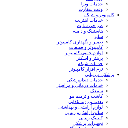
خدمات ویزا
وقت سفارت
کامپیوتر و شبکه
خدمات اینترنت
طراحی سایت
هاستینگ و دامنه
سایر
تعمیر و نگهداری کامپیوتر
کامپیوتر و قطعات
لوازم جانبی کامپیوتر
پرینتر و اسکنر
خدمات شبکه
نرم افزار کامپیوتر
پزشکی و زیبایی
خدمات دندانپزشکی
خدمات درمانی و مراقبتی
سمعک
کاشت و ترمیم مو
تغذیه و رژیم غذایی
لوازم آرایشی و بهداشتی
سالن آرایش و زیبایی
کلینیک زیبایی
تجهیزات پزشکی