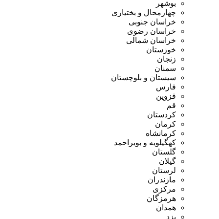
بوشهر
چهارمحال و بختیاری
خراسان جنوبی
خراسان رضوی
خراسان شمالی
خوزستان
زنجان
سمنان
سیستان و بلوچستان
فارس
قزوین
قم
کردستان
کرمان
کرمانشاه
کهگیلویه و بویراحمد
گلستان
گیلان
لرستان
مازندران
مرکزی
هرمزگان
همدان
یزد