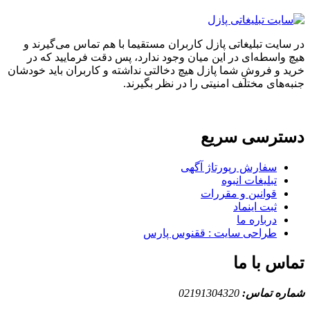
در سایت تبلیغاتی پازل کاربران مستقیما با هم تماس می‌گیرند و
هیچ واسطه‌ای در این میان وجود ندارد، پس دقت فرمایید که در
خرید و فروشِ شما پازل هیچ دخالتی نداشته و کاربران باید خودشان
جنبه‌های مختلف امنیتی را در نظر بگیرند.
دسترسی سریع
سفارش رپورتاژ آگهی
تبلیغات انبوه
قوانین و مقررات
ثبت اینماد
درباره ما
طراحی سایت : ققنوس پارس
تماس با ما
شماره تماس:
02191304320