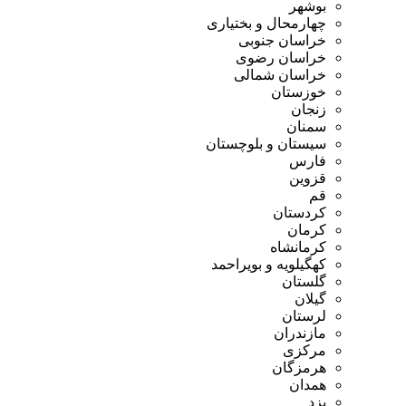
بوشهر
چهارمحال و بختیاری
خراسان جنوبی
خراسان رضوی
خراسان شمالی
خوزستان
زنجان
سمنان
سیستان و بلوچستان
فارس
قزوین
قم
کردستان
کرمان
کرمانشاه
کهگیلویه و بویراحمد
گلستان
گیلان
لرستان
مازندران
مرکزی
هرمزگان
همدان
یزد