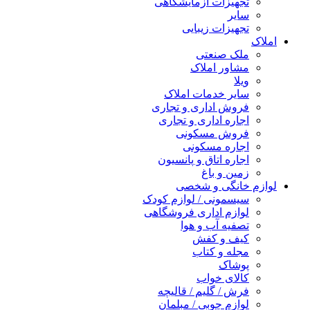
تجهیزات آزمایشگاهی
سایر
تجهیزات زیبایی
املاک
ملک صنعتی
مشاور املاک
ویلا
سایر خدمات املاک
فروش اداری و تجاری
اجاره اداری و تجاری
فروش مسکونی
اجاره مسکونی
اجاره اتاق و پانسیون
زمین و باغ
لوازم خانگی و شخصی
سیسمونی / لوازم کودک
لوازم اداری فروشگاهی
تصفیه آب و هوا
کیف و کفش
مجله و کتاب
پوشاک
کالای خواب
فرش / گلیم / قالیچه
لوازم چوبی / مبلمان