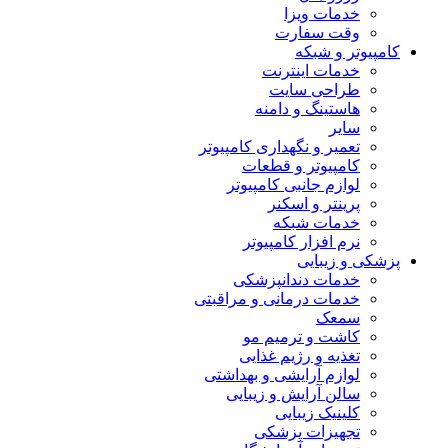
خدمات ویزا
وقت سفارت
کامپیوتر و شبکه
خدمات اینترنت
طراحی سایت
هاستینگ و دامنه
سایر
تعمیر و نگهداری کامپیوتر
کامپیوتر و قطعات
لوازم جانبی کامپیوتر
پرینتر و اسکنر
خدمات شبکه
نرم افزار کامپیوتر
پزشکی و زیبایی
خدمات دندانپزشکی
خدمات درمانی و مراقبتی
سمعک
کاشت و ترمیم مو
تغذیه و رژیم غذایی
لوازم آرایشی و بهداشتی
سالن آرایش و زیبایی
کلینیک زیبایی
تجهیزات پزشکی