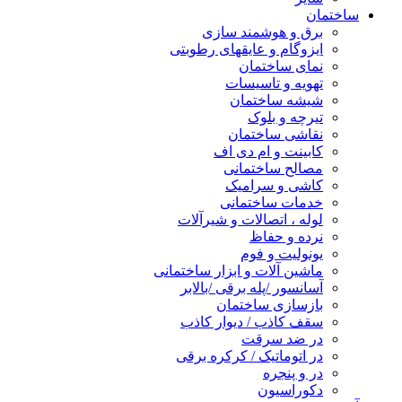
ساختمان
برق و هوشمند سازی
ایزوگام و عایقهای رطوبتی
نمای ساختمان
تهویه و تاسیسات
شیشه ساختمان
تیرچه و بلوک
نقاشی ساختمان
کابینت و ام دی اف
مصالح ساختمانی
کاشی و سرامیک
خدمات ساختمانی
لوله ، اتصالات و شیرآلات
نرده و حفاظ
یونولیت و فوم
ماشین آلات و ابزار ساختمانی
آسانسور /پله برقی /بالابر
بازسازی ساختمان
سقف کاذب / دیوار کاذب
در ضد سرقت
در اتوماتیک / کرکره برقی
در و پنجره
دکوراسیون