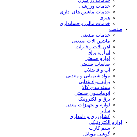
خدمات در منزل
خدمات ورزشی
خدمات ماشین های اداری
هنری
خدمات مالی و حسابداری
صنعت
خدمات صنعتی
ماشین آلات صنعتی
آهن آلات و فلزات
ابزار و یراق
لوازم صنعتی
ضایعات صنعتی
آب و فاضلاب
مواد شیمیایی و معدنی
تولید مواد غذایی
بسته بندی کالا
اتوماسیون صنعتی
برق و الکترونیک
لوازم و تجهیزات معدن
سایر
کشاورزی و دامداری
لوازم الکترونیکی
سیم کارت
گوشی موبایل