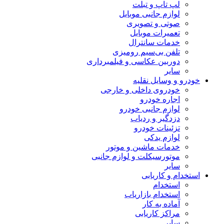
لپ تاپ و تبلت
لوازم جانبی موبایل
صوتی و تصویری
تعمیرات موبایل
خدمات سانترال
تلفن بی‌سیم رومیزی
دوربین عکاسی و فیلمبرداری
سایر
خودرو و وسایل نقلیه
خودروی داخلی و خارجی
اجاره خودرو
لوازم جانبی خودرو
دزدگیر و ردیاب
تزئینات خودرو
لوازم یدکی
خدمات ماشین و موتور
موتورسیکلت و لوازم جانبی
سایر
استخدام و کاریابی
استخدام
استخدام بازاریاب
آماده به کار
مراکز کاریابی
سایر