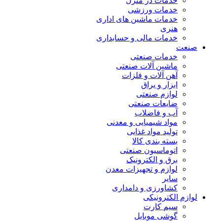
خدمات در منزل
خدمات ورزشی
خدمات ماشین های اداری
هنری
خدمات مالی و حسابداری
صنعت
خدمات صنعتی
ماشین آلات صنعتی
آهن آلات و فلزات
ابزار و یراق
لوازم صنعتی
ضایعات صنعتی
آب و فاضلاب
مواد شیمیایی و معدنی
تولید مواد غذایی
بسته بندی کالا
اتوماسیون صنعتی
برق و الکترونیک
لوازم و تجهیزات معدن
سایر
کشاورزی و دامداری
لوازم الکترونیکی
سیم کارت
گوشی موبایل