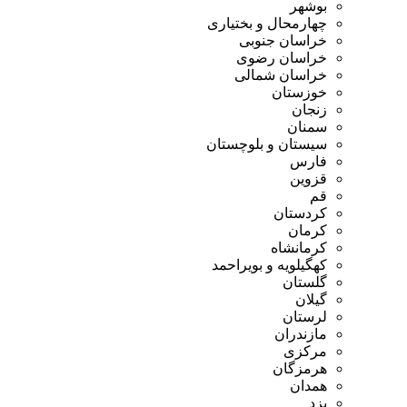
بوشهر
چهارمحال و بختیاری
خراسان جنوبی
خراسان رضوی
خراسان شمالی
خوزستان
زنجان
سمنان
سیستان و بلوچستان
فارس
قزوین
قم
کردستان
کرمان
کرمانشاه
کهگیلویه و بویراحمد
گلستان
گیلان
لرستان
مازندران
مرکزی
هرمزگان
همدان
یزد