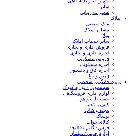
تجهیزات آزمایشگاهی
سایر
تجهیزات زیبایی
املاک
ملک صنعتی
مشاور املاک
ویلا
سایر خدمات املاک
فروش اداری و تجاری
اجاره اداری و تجاری
فروش مسکونی
اجاره مسکونی
اجاره اتاق و پانسیون
زمین و باغ
لوازم خانگی و شخصی
سیسمونی / لوازم کودک
لوازم اداری فروشگاهی
تصفیه آب و هوا
کیف و کفش
مجله و کتاب
پوشاک
کالای خواب
فرش / گلیم / قالیچه
لوازم چوبی / مبلمان