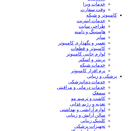
خدمات ویزا
وقت سفارت
کامپیوتر و شبکه
خدمات اینترنت
طراحی سایت
هاستینگ و دامنه
سایر
تعمیر و نگهداری کامپیوتر
کامپیوتر و قطعات
لوازم جانبی کامپیوتر
پرینتر و اسکنر
خدمات شبکه
نرم افزار کامپیوتر
پزشکی و زیبایی
خدمات دندانپزشکی
خدمات درمانی و مراقبتی
سمعک
کاشت و ترمیم مو
تغذیه و رژیم غذایی
لوازم آرایشی و بهداشتی
سالن آرایش و زیبایی
کلینیک زیبایی
تجهیزات پزشکی