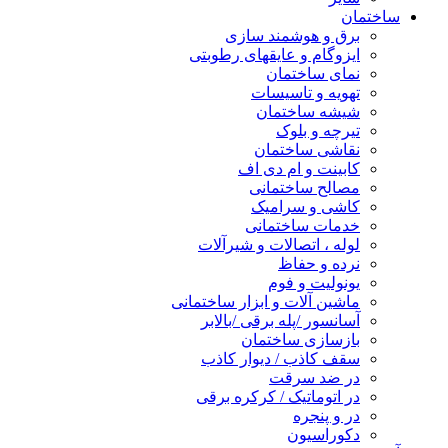
ساختمان
برق و هوشمند سازی
ایزوگام و عایقهای رطوبتی
نمای ساختمان
تهویه و تاسیسات
شیشه ساختمان
تیرچه و بلوک
نقاشی ساختمان
کابینت و ام دی اف
مصالح ساختمانی
کاشی و سرامیک
خدمات ساختمانی
لوله ، اتصالات و شیرآلات
نرده و حفاظ
یونولیت و فوم
ماشین آلات و ابزار ساختمانی
آسانسور /پله برقی /بالابر
بازسازی ساختمان
سقف کاذب / دیوار کاذب
در ضد سرقت
در اتوماتیک / کرکره برقی
در و پنجره
دکوراسیون