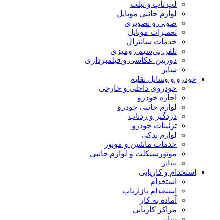
لپ تاپ و تبلت
لوازم جانبی موبایل
صوتی و تصویری
تعمیرات موبایل
خدمات سانترال
تلفن بی‌سیم رومیزی
دوربین عکاسی و فیلمبرداری
سایر
خودرو و وسایل نقلیه
خودروی داخلی و خارجی
اجاره خودرو
لوازم جانبی خودرو
دزدگیر و ردیاب
تزئینات خودرو
لوازم یدکی
خدمات ماشین و موتور
موتورسیکلت و لوازم جانبی
سایر
استخدام و کاریابی
استخدام
استخدام بازاریاب
آماده به کار
مراکز کاریابی
سایر