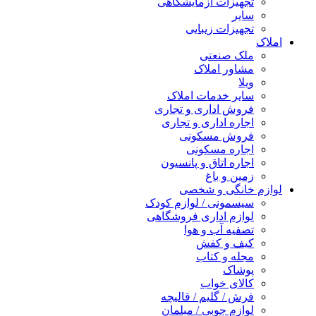
تجهیزات آزمایشگاهی
سایر
تجهیزات زیبایی
املاک
ملک صنعتی
مشاور املاک
ویلا
سایر خدمات املاک
فروش اداری و تجاری
اجاره اداری و تجاری
فروش مسکونی
اجاره مسکونی
اجاره اتاق و پانسیون
زمین و باغ
لوازم خانگی و شخصی
سیسمونی / لوازم کودک
لوازم اداری فروشگاهی
تصفیه آب و هوا
کیف و کفش
مجله و کتاب
پوشاک
کالای خواب
فرش / گلیم / قالیچه
لوازم چوبی / مبلمان