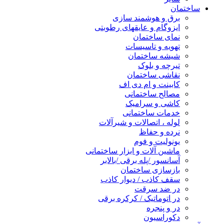
ساختمان
برق و هوشمند سازی
ایزوگام و عایقهای رطوبتی
نمای ساختمان
تهویه و تاسیسات
شیشه ساختمان
تیرچه و بلوک
نقاشی ساختمان
کابینت و ام دی اف
مصالح ساختمانی
کاشی و سرامیک
خدمات ساختمانی
لوله ، اتصالات و شیرآلات
نرده و حفاظ
یونولیت و فوم
ماشین آلات و ابزار ساختمانی
آسانسور /پله برقی /بالابر
بازسازی ساختمان
سقف کاذب / دیوار کاذب
در ضد سرقت
در اتوماتیک / کرکره برقی
در و پنجره
دکوراسیون