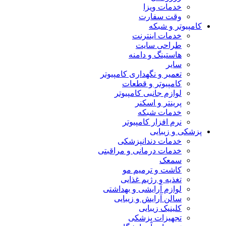
خدمات ویزا
وقت سفارت
کامپیوتر و شبکه
خدمات اینترنت
طراحی سایت
هاستینگ و دامنه
سایر
تعمیر و نگهداری کامپیوتر
کامپیوتر و قطعات
لوازم جانبی کامپیوتر
پرینتر و اسکنر
خدمات شبکه
نرم افزار کامپیوتر
پزشکی و زیبایی
خدمات دندانپزشکی
خدمات درمانی و مراقبتی
سمعک
کاشت و ترمیم مو
تغذیه و رژیم غذایی
لوازم آرایشی و بهداشتی
سالن آرایش و زیبایی
کلینیک زیبایی
تجهیزات پزشکی