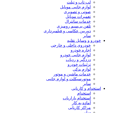
لپ تاپ و تبلت
لوازم جانبی موبایل
صوتی و تصویری
تعمیرات موبایل
خدمات سانترال
تلفن بی‌سیم رومیزی
دوربین عکاسی و فیلمبرداری
سایر
خودرو و وسایل نقلیه
خودروی داخلی و خارجی
اجاره خودرو
لوازم جانبی خودرو
دزدگیر و ردیاب
تزئینات خودرو
لوازم یدکی
خدمات ماشین و موتور
موتورسیکلت و لوازم جانبی
سایر
استخدام و کاریابی
استخدام
استخدام بازاریاب
آماده به کار
مراکز کاریابی
سایر