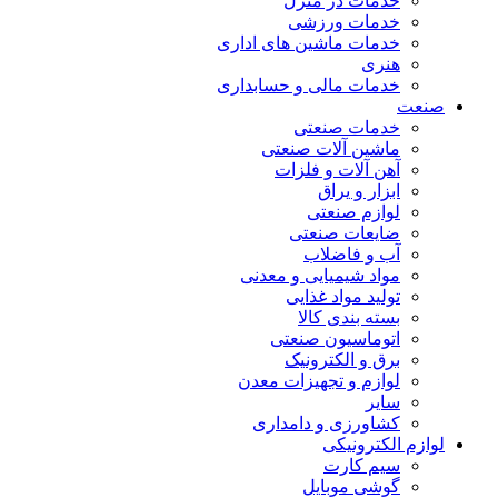
خدمات در منزل
خدمات ورزشی
خدمات ماشین های اداری
هنری
خدمات مالی و حسابداری
صنعت
خدمات صنعتی
ماشین آلات صنعتی
آهن آلات و فلزات
ابزار و یراق
لوازم صنعتی
ضایعات صنعتی
آب و فاضلاب
مواد شیمیایی و معدنی
تولید مواد غذایی
بسته بندی کالا
اتوماسیون صنعتی
برق و الکترونیک
لوازم و تجهیزات معدن
سایر
کشاورزی و دامداری
لوازم الکترونیکی
سیم کارت
گوشی موبایل