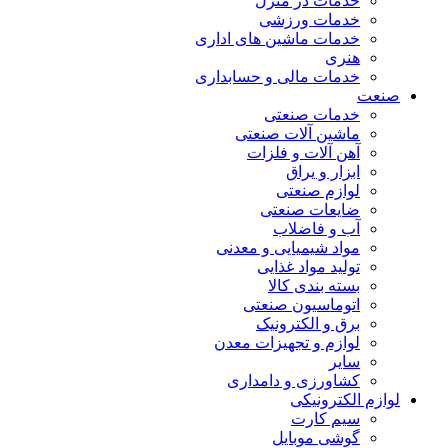
خدمات در منزل
خدمات ورزشی
خدمات ماشین های اداری
هنری
خدمات مالی و حسابداری
صنعت
خدمات صنعتی
ماشین آلات صنعتی
آهن آلات و فلزات
ابزار و یراق
لوازم صنعتی
ضایعات صنعتی
آب و فاضلاب
مواد شیمیایی و معدنی
تولید مواد غذایی
بسته بندی کالا
اتوماسیون صنعتی
برق و الکترونیک
لوازم و تجهیزات معدن
سایر
کشاورزی و دامداری
لوازم الکترونیکی
سیم کارت
گوشی موبایل