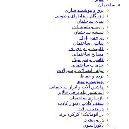
ساختمان
برق و هوشمند سازی
ایزوگام و عایقهای رطوبتی
نمای ساختمان
تهویه و تاسیسات
شیشه ساختمان
تیرچه و بلوک
نقاشی ساختمان
کابینت و ام دی اف
مصالح ساختمانی
کاشی و سرامیک
خدمات ساختمانی
لوله ، اتصالات و شیرآلات
نرده و حفاظ
یونولیت و فوم
ماشین آلات و ابزار ساختمانی
آسانسور /پله برقی /بالابر
بازسازی ساختمان
سقف کاذب / دیوار کاذب
در ضد سرقت
در اتوماتیک / کرکره برقی
در و پنجره
دکوراسیون