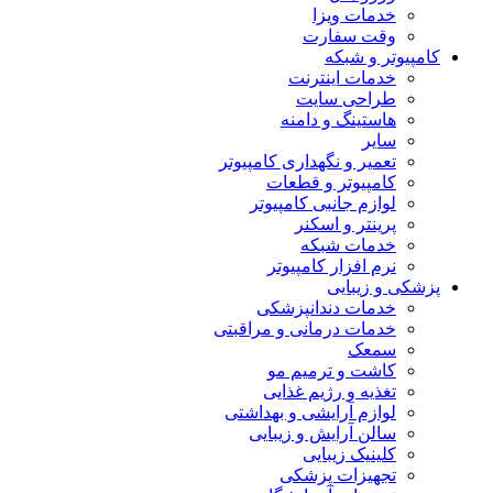
خدمات ویزا
وقت سفارت
کامپیوتر و شبکه
خدمات اینترنت
طراحی سایت
هاستینگ و دامنه
سایر
تعمیر و نگهداری کامپیوتر
کامپیوتر و قطعات
لوازم جانبی کامپیوتر
پرینتر و اسکنر
خدمات شبکه
نرم افزار کامپیوتر
پزشکی و زیبایی
خدمات دندانپزشکی
خدمات درمانی و مراقبتی
سمعک
کاشت و ترمیم مو
تغذیه و رژیم غذایی
لوازم آرایشی و بهداشتی
سالن آرایش و زیبایی
کلینیک زیبایی
تجهیزات پزشکی