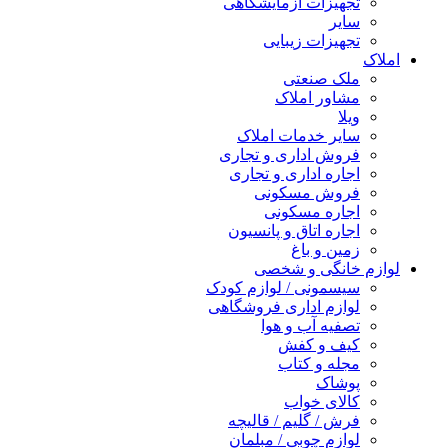
تجهیزات آزمایشگاهی
سایر
تجهیزات زیبایی
املاک
ملک صنعتی
مشاور املاک
ویلا
سایر خدمات املاک
فروش اداری و تجاری
اجاره اداری و تجاری
فروش مسکونی
اجاره مسکونی
اجاره اتاق و پانسیون
زمین و باغ
لوازم خانگی و شخصی
سیسمونی / لوازم کودک
لوازم اداری فروشگاهی
تصفیه آب و هوا
کیف و کفش
مجله و کتاب
پوشاک
کالای خواب
فرش / گلیم / قالیچه
لوازم چوبی / مبلمان