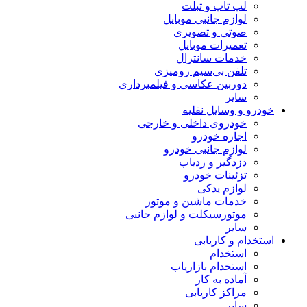
لپ تاپ و تبلت
لوازم جانبی موبایل
صوتی و تصویری
تعمیرات موبایل
خدمات سانترال
تلفن بی‌سیم رومیزی
دوربین عکاسی و فیلمبرداری
سایر
خودرو و وسایل نقلیه
خودروی داخلی و خارجی
اجاره خودرو
لوازم جانبی خودرو
دزدگیر و ردیاب
تزئینات خودرو
لوازم یدکی
خدمات ماشین و موتور
موتورسیکلت و لوازم جانبی
سایر
استخدام و کاریابی
استخدام
استخدام بازاریاب
آماده به کار
مراکز کاریابی
سایر