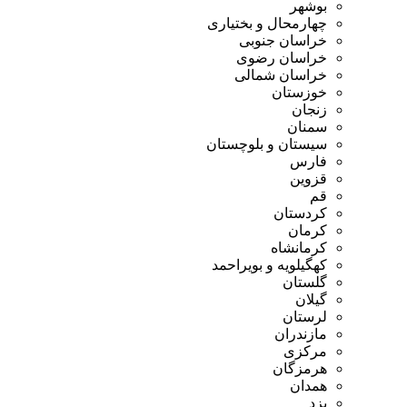
بوشهر
چهارمحال و بختیاری
خراسان جنوبی
خراسان رضوی
خراسان شمالی
خوزستان
زنجان
سمنان
سیستان و بلوچستان
فارس
قزوین
قم
کردستان
کرمان
کرمانشاه
کهگیلویه و بویراحمد
گلستان
گیلان
لرستان
مازندران
مرکزی
هرمزگان
همدان
یزد