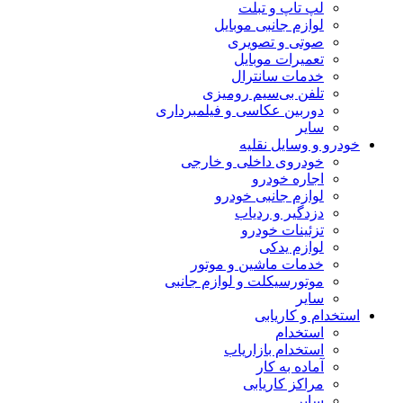
لپ تاپ و تبلت
لوازم جانبی موبایل
صوتی و تصویری
تعمیرات موبایل
خدمات سانترال
تلفن بی‌سیم رومیزی
دوربین عکاسی و فیلمبرداری
سایر
خودرو و وسایل نقلیه
خودروی داخلی و خارجی
اجاره خودرو
لوازم جانبی خودرو
دزدگیر و ردیاب
تزئینات خودرو
لوازم یدکی
خدمات ماشین و موتور
موتورسیکلت و لوازم جانبی
سایر
استخدام و کاریابی
استخدام
استخدام بازاریاب
آماده به کار
مراکز کاریابی
سایر