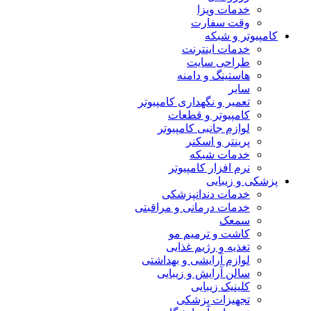
خدمات ویزا
وقت سفارت
کامپیوتر و شبکه
خدمات اینترنت
طراحی سایت
هاستینگ و دامنه
سایر
تعمیر و نگهداری کامپیوتر
کامپیوتر و قطعات
لوازم جانبی کامپیوتر
پرینتر و اسکنر
خدمات شبکه
نرم افزار کامپیوتر
پزشکی و زیبایی
خدمات دندانپزشکی
خدمات درمانی و مراقبتی
سمعک
کاشت و ترمیم مو
تغذیه و رژیم غذایی
لوازم آرایشی و بهداشتی
سالن آرایش و زیبایی
کلینیک زیبایی
تجهیزات پزشکی