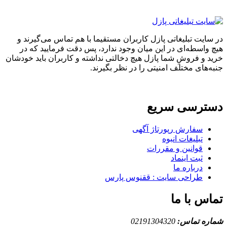
در سایت تبلیغاتی پازل کاربران مستقیما با هم تماس می‌گیرند و
هیچ واسطه‌ای در این میان وجود ندارد، پس دقت فرمایید که در
خرید و فروشِ شما پازل هیچ دخالتی نداشته و کاربران باید خودشان
جنبه‌های مختلف امنیتی را در نظر بگیرند.
دسترسی سریع
سفارش رپورتاژ آگهی
تبلیغات انبوه
قوانین و مقررات
ثبت اینماد
درباره ما
طراحی سایت : ققنوس پارس
تماس با ما
شماره تماس:
02191304320