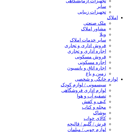
تجهیزات آزمایشگاهی
سایر
تجهیزات زیبایی
املاک
ملک صنعتی
مشاور املاک
ویلا
سایر خدمات املاک
فروش اداری و تجاری
اجاره اداری و تجاری
فروش مسکونی
اجاره مسکونی
اجاره اتاق و پانسیون
زمین و باغ
لوازم خانگی و شخصی
سیسمونی / لوازم کودک
لوازم اداری فروشگاهی
تصفیه آب و هوا
کیف و کفش
مجله و کتاب
پوشاک
کالای خواب
فرش / گلیم / قالیچه
لوازم چوبی / مبلمان