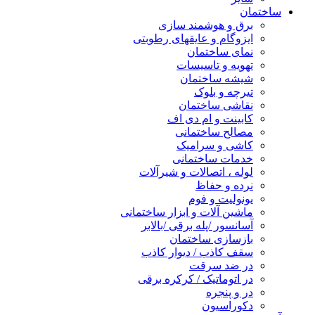
ساختمان
برق و هوشمند سازی
ایزوگام و عایقهای رطوبتی
نمای ساختمان
تهویه و تاسیسات
شیشه ساختمان
تیرچه و بلوک
نقاشی ساختمان
کابینت و ام دی اف
مصالح ساختمانی
کاشی و سرامیک
خدمات ساختمانی
لوله ، اتصالات و شیرآلات
نرده و حفاظ
یونولیت و فوم
ماشین آلات و ابزار ساختمانی
آسانسور /پله برقی /بالابر
بازسازی ساختمان
سقف کاذب / دیوار کاذب
در ضد سرقت
در اتوماتیک / کرکره برقی
در و پنجره
دکوراسیون