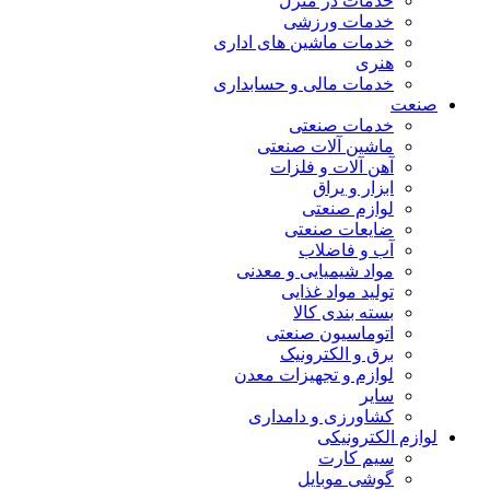
خدمات در منزل
خدمات ورزشی
خدمات ماشین های اداری
هنری
خدمات مالی و حسابداری
صنعت
خدمات صنعتی
ماشین آلات صنعتی
آهن آلات و فلزات
ابزار و یراق
لوازم صنعتی
ضایعات صنعتی
آب و فاضلاب
مواد شیمیایی و معدنی
تولید مواد غذایی
بسته بندی کالا
اتوماسیون صنعتی
برق و الکترونیک
لوازم و تجهیزات معدن
سایر
کشاورزی و دامداری
لوازم الکترونیکی
سیم کارت
گوشی موبایل