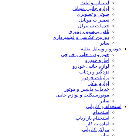
لپ تاپ و تبلت
لوازم جانبی موبایل
صوتی و تصویری
تعمیرات موبایل
خدمات سانترال
تلفن بی‌سیم رومیزی
دوربین عکاسی و فیلمبرداری
سایر
خودرو و وسایل نقلیه
خودروی داخلی و خارجی
اجاره خودرو
لوازم جانبی خودرو
دزدگیر و ردیاب
تزئینات خودرو
لوازم یدکی
خدمات ماشین و موتور
موتورسیکلت و لوازم جانبی
سایر
استخدام و کاریابی
استخدام
استخدام بازاریاب
آماده به کار
مراکز کاریابی
سایر