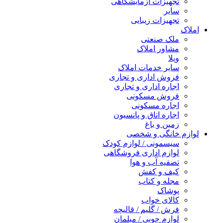
تجهیزات آزمایشگاهی
سایر
تجهیزات زیبایی
املاک
ملک صنعتی
مشاور املاک
ویلا
سایر خدمات املاک
فروش اداری و تجاری
اجاره اداری و تجاری
فروش مسکونی
اجاره مسکونی
اجاره اتاق و پانسیون
زمین و باغ
لوازم خانگی و شخصی
سیسمونی / لوازم کودک
لوازم اداری فروشگاهی
تصفیه آب و هوا
کیف و کفش
مجله و کتاب
پوشاک
کالای خواب
فرش / گلیم / قالیچه
لوازم چوبی / مبلمان