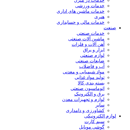
خدمات در منزل
خدمات ورزشی
خدمات ماشین های اداری
هنری
خدمات مالی و حسابداری
صنعت
خدمات صنعتی
ماشین آلات صنعتی
آهن آلات و فلزات
ابزار و یراق
لوازم صنعتی
ضایعات صنعتی
آب و فاضلاب
مواد شیمیایی و معدنی
تولید مواد غذایی
بسته بندی کالا
اتوماسیون صنعتی
برق و الکترونیک
لوازم و تجهیزات معدن
سایر
کشاورزی و دامداری
لوازم الکترونیکی
سیم کارت
گوشی موبایل