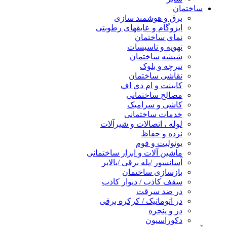
ساختمان
برق و هوشمند سازی
ایزوگام و عایقهای رطوبتی
نمای ساختمان
تهویه و تاسیسات
شیشه ساختمان
تیرچه و بلوک
نقاشی ساختمان
کابینت و ام دی اف
مصالح ساختمانی
کاشی و سرامیک
خدمات ساختمانی
لوله ، اتصالات و شیرآلات
نرده و حفاظ
یونولیت و فوم
ماشین آلات و ابزار ساختمانی
آسانسور /پله برقی /بالابر
بازسازی ساختمان
سقف کاذب / دیوار کاذب
در ضد سرقت
در اتوماتیک / کرکره برقی
در و پنجره
دکوراسیون