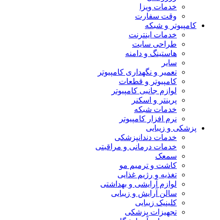
خدمات ویزا
وقت سفارت
کامپیوتر و شبکه
خدمات اینترنت
طراحی سایت
هاستینگ و دامنه
سایر
تعمیر و نگهداری کامپیوتر
کامپیوتر و قطعات
لوازم جانبی کامپیوتر
پرینتر و اسکنر
خدمات شبکه
نرم افزار کامپیوتر
پزشکی و زیبایی
خدمات دندانپزشکی
خدمات درمانی و مراقبتی
سمعک
کاشت و ترمیم مو
تغذیه و رژیم غذایی
لوازم آرایشی و بهداشتی
سالن آرایش و زیبایی
کلینیک زیبایی
تجهیزات پزشکی