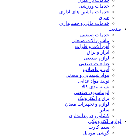
خدمات در منزل
خدمات ورزشی
خدمات ماشین های اداری
هنری
خدمات مالی و حسابداری
صنعت
خدمات صنعتی
ماشین آلات صنعتی
آهن آلات و فلزات
ابزار و یراق
لوازم صنعتی
ضایعات صنعتی
آب و فاضلاب
مواد شیمیایی و معدنی
تولید مواد غذایی
بسته بندی کالا
اتوماسیون صنعتی
برق و الکترونیک
لوازم و تجهیزات معدن
سایر
کشاورزی و دامداری
لوازم الکترونیکی
سیم کارت
گوشی موبایل