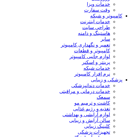
خدمات ویزا
وقت سفارت
کامپیوتر و شبکه
خدمات اینترنت
طراحی سایت
هاستینگ و دامنه
سایر
تعمیر و نگهداری کامپیوتر
کامپیوتر و قطعات
لوازم جانبی کامپیوتر
پرینتر و اسکنر
خدمات شبکه
نرم افزار کامپیوتر
پزشکی و زیبایی
خدمات دندانپزشکی
خدمات درمانی و مراقبتی
سمعک
کاشت و ترمیم مو
تغذیه و رژیم غذایی
لوازم آرایشی و بهداشتی
سالن آرایش و زیبایی
کلینیک زیبایی
تجهیزات پزشکی