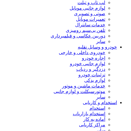
لپ تاپ و تبلت
لوازم جانبی موبایل
صوتی و تصویری
تعمیرات موبایل
خدمات سانترال
تلفن بی‌سیم رومیزی
دوربین عکاسی و فیلمبرداری
سایر
خودرو و وسایل نقلیه
خودروی داخلی و خارجی
اجاره خودرو
لوازم جانبی خودرو
دزدگیر و ردیاب
تزئینات خودرو
لوازم یدکی
خدمات ماشین و موتور
موتورسیکلت و لوازم جانبی
سایر
استخدام و کاریابی
استخدام
استخدام بازاریاب
آماده به کار
مراکز کاریابی
سایر