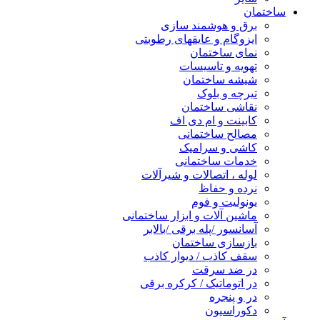
ساختمان
برق و هوشمند سازی
ایزوگام و عایقهای رطوبتی
نمای ساختمان
تهویه و تاسیسات
شیشه ساختمان
تیرچه و بلوک
نقاشی ساختمان
کابینت و ام دی اف
مصالح ساختمانی
کاشی و سرامیک
خدمات ساختمانی
لوله ، اتصالات و شیرآلات
نرده و حفاظ
یونولیت و فوم
ماشین آلات و ابزار ساختمانی
آسانسور /پله برقی /بالابر
بازسازی ساختمان
سقف کاذب / دیوار کاذب
در ضد سرقت
در اتوماتیک / کرکره برقی
در و پنجره
دکوراسیون