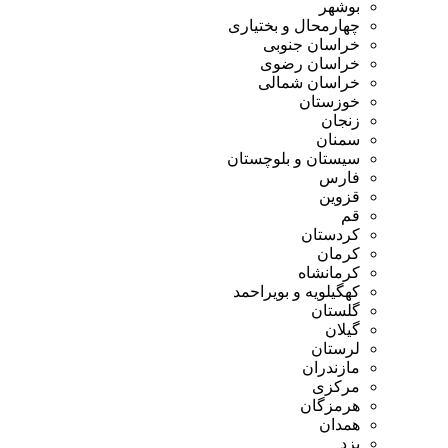
بوشهر
چهارمحال و بختیاری
خراسان جنوبی
خراسان رضوی
خراسان شمالی
خوزستان
زنجان
سمنان
سیستان و بلوچستان
فارس
قزوین
قم
کردستان
کرمان
کرمانشاه
کهگیلویه و بویراحمد
گلستان
گیلان
لرستان
مازندران
مرکزی
هرمزگان
همدان
یزد