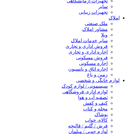
تجهیزات آزمایشگاهی
سایر
تجهیزات زیبایی
املاک
ملک صنعتی
مشاور املاک
ویلا
سایر خدمات املاک
فروش اداری و تجاری
اجاره اداری و تجاری
فروش مسکونی
اجاره مسکونی
اجاره اتاق و پانسیون
زمین و باغ
لوازم خانگی و شخصی
سیسمونی / لوازم کودک
لوازم اداری فروشگاهی
تصفیه آب و هوا
کیف و کفش
مجله و کتاب
پوشاک
کالای خواب
فرش / گلیم / قالیچه
لوازم چوبی / مبلمان