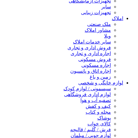
تجهیزات آزمایشگاهی
سایر
تجهیزات زیبایی
املاک
ملک صنعتی
مشاور املاک
ویلا
سایر خدمات املاک
فروش اداری و تجاری
اجاره اداری و تجاری
فروش مسکونی
اجاره مسکونی
اجاره اتاق و پانسیون
زمین و باغ
لوازم خانگی و شخصی
سیسمونی / لوازم کودک
لوازم اداری فروشگاهی
تصفیه آب و هوا
کیف و کفش
مجله و کتاب
پوشاک
کالای خواب
فرش / گلیم / قالیچه
لوازم چوبی / مبلمان