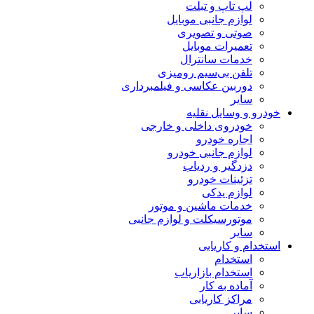
لپ تاپ و تبلت
لوازم جانبی موبایل
صوتی و تصویری
تعمیرات موبایل
خدمات سانترال
تلفن بی‌سیم رومیزی
دوربین عکاسی و فیلمبرداری
سایر
خودرو و وسایل نقلیه
خودروی داخلی و خارجی
اجاره خودرو
لوازم جانبی خودرو
دزدگیر و ردیاب
تزئینات خودرو
لوازم یدکی
خدمات ماشین و موتور
موتورسیکلت و لوازم جانبی
سایر
استخدام و کاریابی
استخدام
استخدام بازاریاب
آماده به کار
مراکز کاریابی
سایر