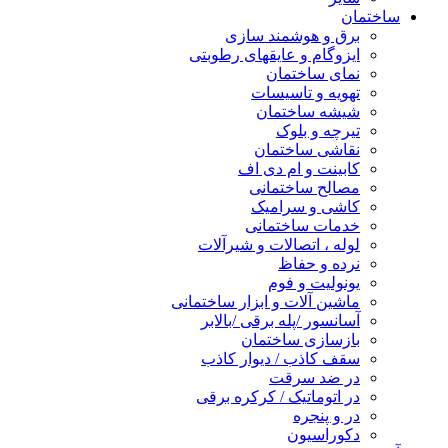
ساختمان
برق و هوشمند سازی
ایزوگام و عایقهای رطوبتی
نمای ساختمان
تهویه و تاسیسات
شیشه ساختمان
تیرچه و بلوک
نقاشی ساختمان
کابینت و ام دی اف
مصالح ساختمانی
کاشی و سرامیک
خدمات ساختمانی
لوله ، اتصالات و شیرآلات
نرده و حفاظ
یونولیت و فوم
ماشین آلات و ابزار ساختمانی
آسانسور /پله برقی /بالابر
بازسازی ساختمان
سقف کاذب / دیوار کاذب
در ضد سرقت
در اتوماتیک / کرکره برقی
در و پنجره
دکوراسیون