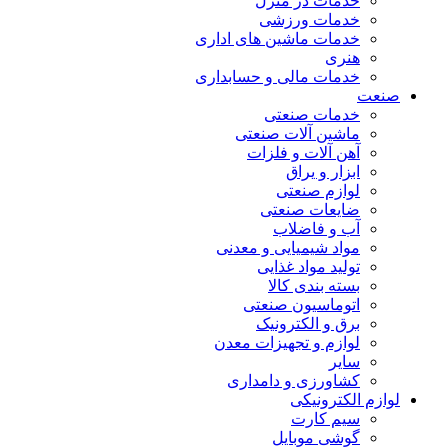
خدمات در منزل
خدمات ورزشی
خدمات ماشین های اداری
هنری
خدمات مالی و حسابداری
صنعت
خدمات صنعتی
ماشین آلات صنعتی
آهن آلات و فلزات
ابزار و یراق
لوازم صنعتی
ضایعات صنعتی
آب و فاضلاب
مواد شیمیایی و معدنی
تولید مواد غذایی
بسته بندی کالا
اتوماسیون صنعتی
برق و الکترونیک
لوازم و تجهیزات معدن
سایر
کشاورزی و دامداری
لوازم الکترونیکی
سیم کارت
گوشی موبایل