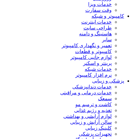
خدمات ویزا
وقت سفارت
کامپیوتر و شبکه
خدمات اینترنت
طراحی سایت
هاستینگ و دامنه
سایر
تعمیر و نگهداری کامپیوتر
کامپیوتر و قطعات
لوازم جانبی کامپیوتر
پرینتر و اسکنر
خدمات شبکه
نرم افزار کامپیوتر
پزشکی و زیبایی
خدمات دندانپزشکی
خدمات درمانی و مراقبتی
سمعک
کاشت و ترمیم مو
تغذیه و رژیم غذایی
لوازم آرایشی و بهداشتی
سالن آرایش و زیبایی
کلینیک زیبایی
تجهیزات پزشکی