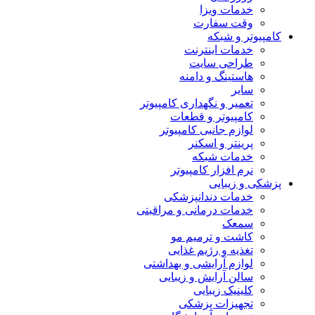
خدمات ویزا
وقت سفارت
کامپیوتر و شبکه
خدمات اینترنت
طراحی سایت
هاستینگ و دامنه
سایر
تعمیر و نگهداری کامپیوتر
کامپیوتر و قطعات
لوازم جانبی کامپیوتر
پرینتر و اسکنر
خدمات شبکه
نرم افزار کامپیوتر
پزشکی و زیبایی
خدمات دندانپزشکی
خدمات درمانی و مراقبتی
سمعک
کاشت و ترمیم مو
تغذیه و رژیم غذایی
لوازم آرایشی و بهداشتی
سالن آرایش و زیبایی
کلینیک زیبایی
تجهیزات پزشکی