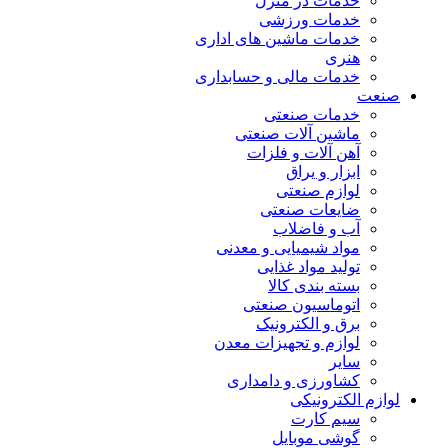
خدمات در منزل
خدمات ورزشی
خدمات ماشین های اداری
هنری
خدمات مالی و حسابداری
صنعت
خدمات صنعتی
ماشین آلات صنعتی
آهن آلات و فلزات
ابزار و یراق
لوازم صنعتی
ضایعات صنعتی
آب و فاضلاب
مواد شیمیایی و معدنی
تولید مواد غذایی
بسته بندی کالا
اتوماسیون صنعتی
برق و الکترونیک
لوازم و تجهیزات معدن
سایر
کشاورزی و دامداری
لوازم الکترونیکی
سیم کارت
گوشی موبایل