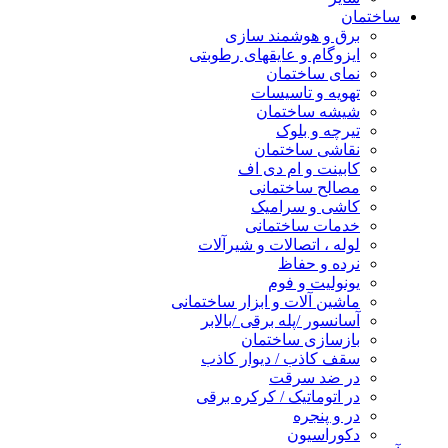
ساختمان
برق و هوشمند سازی
ایزوگام و عایقهای رطوبتی
نمای ساختمان
تهویه و تاسیسات
شیشه ساختمان
تیرچه و بلوک
نقاشی ساختمان
کابینت و ام دی اف
مصالح ساختمانی
کاشی و سرامیک
خدمات ساختمانی
لوله ، اتصالات و شیرآلات
نرده و حفاظ
یونولیت و فوم
ماشین آلات و ابزار ساختمانی
آسانسور /پله برقی /بالابر
بازسازی ساختمان
سقف کاذب / دیوار کاذب
در ضد سرقت
در اتوماتیک / کرکره برقی
در و پنجره
دکوراسیون