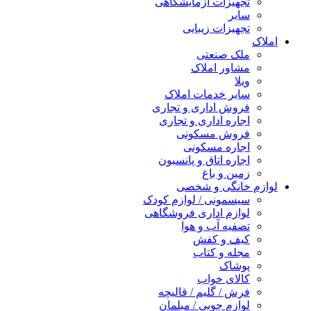
تجهیزات آزمایشگاهی
سایر
تجهیزات زیبایی
املاک
ملک صنعتی
مشاور املاک
ویلا
سایر خدمات املاک
فروش اداری و تجاری
اجاره اداری و تجاری
فروش مسکونی
اجاره مسکونی
اجاره اتاق و پانسیون
زمین و باغ
لوازم خانگی و شخصی
سیسمونی / لوازم کودک
لوازم اداری فروشگاهی
تصفیه آب و هوا
کیف و کفش
مجله و کتاب
پوشاک
کالای خواب
فرش / گلیم / قالیچه
لوازم چوبی / مبلمان