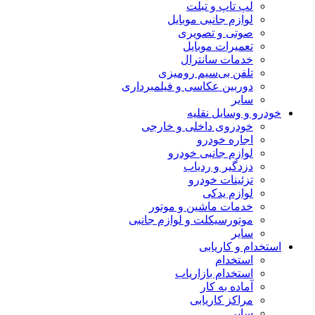
لپ تاپ و تبلت
لوازم جانبی موبایل
صوتی و تصویری
تعمیرات موبایل
خدمات سانترال
تلفن بی‌سیم رومیزی
دوربین عکاسی و فیلمبرداری
سایر
خودرو و وسایل نقلیه
خودروی داخلی و خارجی
اجاره خودرو
لوازم جانبی خودرو
دزدگیر و ردیاب
تزئینات خودرو
لوازم یدکی
خدمات ماشین و موتور
موتورسیکلت و لوازم جانبی
سایر
استخدام و کاریابی
استخدام
استخدام بازاریاب
آماده به کار
مراکز کاریابی
سایر