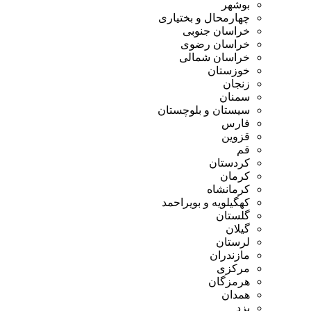
بوشهر
چهارمحال و بختیاری
خراسان جنوبی
خراسان رضوی
خراسان شمالی
خوزستان
زنجان
سمنان
سیستان و بلوچستان
فارس
قزوین
قم
کردستان
کرمان
کرمانشاه
کهگیلویه و بویراحمد
گلستان
گیلان
لرستان
مازندران
مرکزی
هرمزگان
همدان
یزد