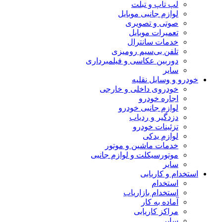
لپ تاپ و تبلت
لوازم جانبی موبایل
صوتی و تصویری
تعمیرات موبایل
خدمات سانترال
تلفن بی‌سیم رومیزی
دوربین عکاسی و فیلمبرداری
سایر
خودرو و وسایل نقلیه
خودروی داخلی و خارجی
اجاره خودرو
لوازم جانبی خودرو
دزدگیر و ردیاب
تزئینات خودرو
لوازم یدکی
خدمات ماشین و موتور
موتورسیکلت و لوازم جانبی
سایر
استخدام و کاریابی
استخدام
استخدام بازاریاب
آماده به کار
مراکز کاریابی
سایر