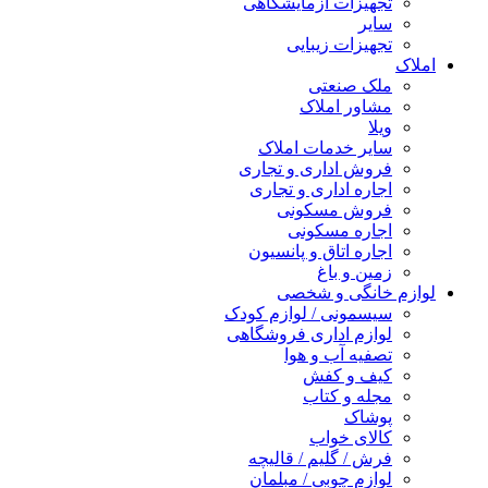
تجهیزات آزمایشگاهی
سایر
تجهیزات زیبایی
املاک
ملک صنعتی
مشاور املاک
ویلا
سایر خدمات املاک
فروش اداری و تجاری
اجاره اداری و تجاری
فروش مسکونی
اجاره مسکونی
اجاره اتاق و پانسیون
زمین و باغ
لوازم خانگی و شخصی
سیسمونی / لوازم کودک
لوازم اداری فروشگاهی
تصفیه آب و هوا
کیف و کفش
مجله و کتاب
پوشاک
کالای خواب
فرش / گلیم / قالیچه
لوازم چوبی / مبلمان