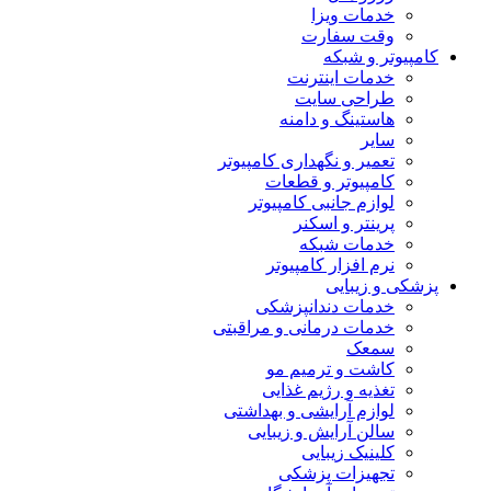
خدمات ویزا
وقت سفارت
کامپیوتر و شبکه
خدمات اینترنت
طراحی سایت
هاستینگ و دامنه
سایر
تعمیر و نگهداری کامپیوتر
کامپیوتر و قطعات
لوازم جانبی کامپیوتر
پرینتر و اسکنر
خدمات شبکه
نرم افزار کامپیوتر
پزشکی و زیبایی
خدمات دندانپزشکی
خدمات درمانی و مراقبتی
سمعک
کاشت و ترمیم مو
تغذیه و رژیم غذایی
لوازم آرایشی و بهداشتی
سالن آرایش و زیبایی
کلینیک زیبایی
تجهیزات پزشکی