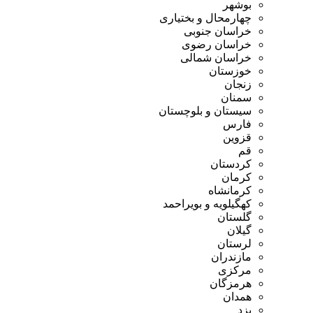
بوشهر
چهارمحال و بختیاری
خراسان جنوبی
خراسان رضوی
خراسان شمالی
خوزستان
زنجان
سمنان
سیستان و بلوچستان
فارس
قزوین
قم
کردستان
کرمان
کرمانشاه
کهگیلویه و بویراحمد
گلستان
گیلان
لرستان
مازندران
مرکزی
هرمزگان
همدان
یزد