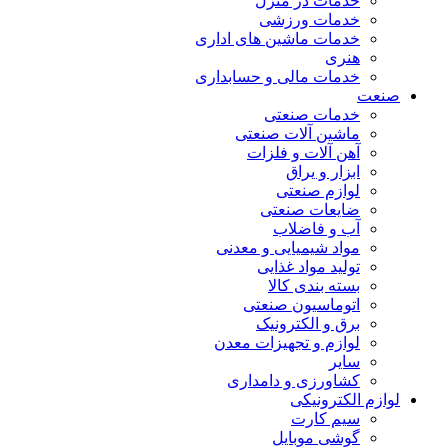
خدمات در منزل
خدمات ورزشی
خدمات ماشین های اداری
هنری
خدمات مالی و حسابداری
صنعت
خدمات صنعتی
ماشین آلات صنعتی
آهن آلات و فلزات
ابزار و یراق
لوازم صنعتی
ضایعات صنعتی
آب و فاضلاب
مواد شیمیایی و معدنی
تولید مواد غذایی
بسته بندی کالا
اتوماسیون صنعتی
برق و الکترونیک
لوازم و تجهیزات معدن
سایر
کشاورزی و دامداری
لوازم الکترونیکی
سیم کارت
گوشی موبایل