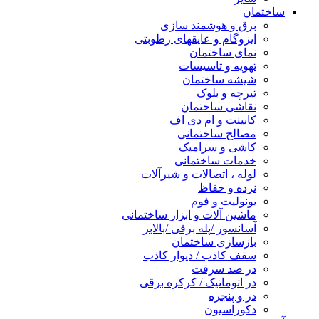
ساختمان
برق و هوشمند سازی
ایزوگام و عایقهای رطوبتی
نمای ساختمان
تهویه و تاسیسات
شیشه ساختمان
تیرچه و بلوک
نقاشی ساختمان
کابینت و ام دی اف
مصالح ساختمانی
کاشی و سرامیک
خدمات ساختمانی
لوله ، اتصالات و شیرآلات
نرده و حفاظ
یونولیت و فوم
ماشین آلات و ابزار ساختمانی
آسانسور /پله برقی /بالابر
بازسازی ساختمان
سقف کاذب / دیوار کاذب
در ضد سرقت
در اتوماتیک / کرکره برقی
در و پنجره
دکوراسیون