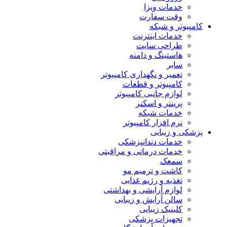
خدمات ویزا
وقت سفارت
کامپیوتر و شبکه
خدمات اینترنت
طراحی سایت
هاستینگ و دامنه
سایر
تعمیر و نگهداری کامپیوتر
کامپیوتر و قطعات
لوازم جانبی کامپیوتر
پرینتر و اسکنر
خدمات شبکه
نرم افزار کامپیوتر
پزشکی و زیبایی
خدمات دندانپزشکی
خدمات درمانی و مراقبتی
سمعک
کاشت و ترمیم مو
تغذیه و رژیم غذایی
لوازم آرایشی و بهداشتی
سالن آرایش و زیبایی
کلینیک زیبایی
تجهیزات پزشکی