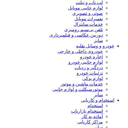
لپ تاپ و تبلت
لوازم جانبی موبایل
صوتی و تصویری
تعمیرات موبایل
خدمات سانترال
تلفن بی‌سیم رومیزی
دوربین عکاسی و فیلمبرداری
سایر
خودرو و وسایل نقلیه
خودروی داخلی و خارجی
اجاره خودرو
لوازم جانبی خودرو
دزدگیر و ردیاب
تزئینات خودرو
لوازم یدکی
خدمات ماشین و موتور
موتورسیکلت و لوازم جانبی
سایر
استخدام و کاریابی
استخدام
استخدام بازاریاب
آماده به کار
مراکز کاریابی
سایر