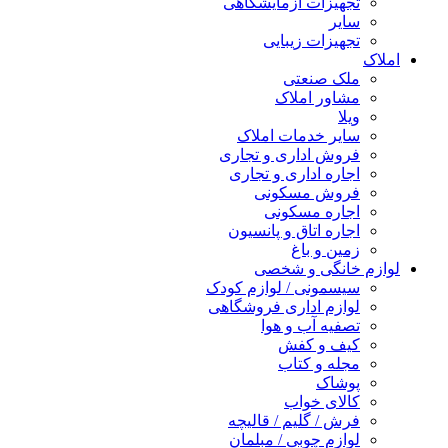
تجهیزات آزمایشگاهی
سایر
تجهیزات زیبایی
املاک
ملک صنعتی
مشاور املاک
ویلا
سایر خدمات املاک
فروش اداری و تجاری
اجاره اداری و تجاری
فروش مسکونی
اجاره مسکونی
اجاره اتاق و پانسیون
زمین و باغ
لوازم خانگی و شخصی
سیسمونی / لوازم کودک
لوازم اداری فروشگاهی
تصفیه آب و هوا
کیف و کفش
مجله و کتاب
پوشاک
کالای خواب
فرش / گلیم / قالیچه
لوازم چوبی / مبلمان