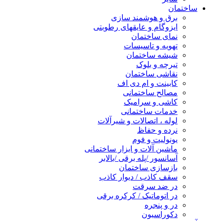
ساختمان
برق و هوشمند سازی
ایزوگام و عایقهای رطوبتی
نمای ساختمان
تهویه و تاسیسات
شیشه ساختمان
تیرچه و بلوک
نقاشی ساختمان
کابینت و ام دی اف
مصالح ساختمانی
کاشی و سرامیک
خدمات ساختمانی
لوله ، اتصالات و شیرآلات
نرده و حفاظ
یونولیت و فوم
ماشین آلات و ابزار ساختمانی
آسانسور /پله برقی /بالابر
بازسازی ساختمان
سقف کاذب / دیوار کاذب
در ضد سرقت
در اتوماتیک / کرکره برقی
در و پنجره
دکوراسیون