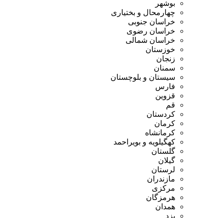
بوشهر
چهارمحال و بختیاری
خراسان جنوبی
خراسان رضوی
خراسان شمالی
خوزستان
زنجان
سمنان
سیستان و بلوچستان
فارس
قزوین
قم
کردستان
کرمان
کرمانشاه
کهگیلویه و بویراحمد
گلستان
گیلان
لرستان
مازندران
مرکزی
هرمزگان
همدان
یزد