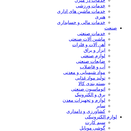
خدمات در منزل
خدمات ورزشی
خدمات ماشین های اداری
هنری
خدمات مالی و حسابداری
صنعت
خدمات صنعتی
ماشین آلات صنعتی
آهن آلات و فلزات
ابزار و یراق
لوازم صنعتی
ضایعات صنعتی
آب و فاضلاب
مواد شیمیایی و معدنی
تولید مواد غذایی
بسته بندی کالا
اتوماسیون صنعتی
برق و الکترونیک
لوازم و تجهیزات معدن
سایر
کشاورزی و دامداری
لوازم الکترونیکی
سیم کارت
گوشی موبایل