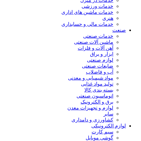
خدمات در منزل
خدمات ورزشی
خدمات ماشین های اداری
هنری
خدمات مالی و حسابداری
صنعت
خدمات صنعتی
ماشین آلات صنعتی
آهن آلات و فلزات
ابزار و یراق
لوازم صنعتی
ضایعات صنعتی
آب و فاضلاب
مواد شیمیایی و معدنی
تولید مواد غذایی
بسته بندی کالا
اتوماسیون صنعتی
برق و الکترونیک
لوازم و تجهیزات معدن
سایر
کشاورزی و دامداری
لوازم الکترونیکی
سیم کارت
گوشی موبایل