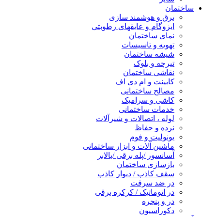
ساختمان
برق و هوشمند سازی
ایزوگام و عایقهای رطوبتی
نمای ساختمان
تهویه و تاسیسات
شیشه ساختمان
تیرچه و بلوک
نقاشی ساختمان
کابینت و ام دی اف
مصالح ساختمانی
کاشی و سرامیک
خدمات ساختمانی
لوله ، اتصالات و شیرآلات
نرده و حفاظ
یونولیت و فوم
ماشین آلات و ابزار ساختمانی
آسانسور /پله برقی /بالابر
بازسازی ساختمان
سقف کاذب / دیوار کاذب
در ضد سرقت
در اتوماتیک / کرکره برقی
در و پنجره
دکوراسیون