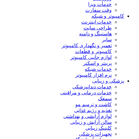
خدمات ویزا
وقت سفارت
کامپیوتر و شبکه
خدمات اینترنت
طراحی سایت
هاستینگ و دامنه
سایر
تعمیر و نگهداری کامپیوتر
کامپیوتر و قطعات
لوازم جانبی کامپیوتر
پرینتر و اسکنر
خدمات شبکه
نرم افزار کامپیوتر
پزشکی و زیبایی
خدمات دندانپزشکی
خدمات درمانی و مراقبتی
سمعک
کاشت و ترمیم مو
تغذیه و رژیم غذایی
لوازم آرایشی و بهداشتی
سالن آرایش و زیبایی
کلینیک زیبایی
تجهیزات پزشکی