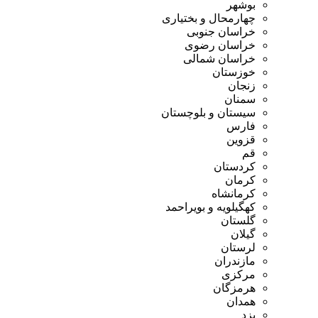
بوشهر
چهارمحال و بختیاری
خراسان جنوبی
خراسان رضوی
خراسان شمالی
خوزستان
زنجان
سمنان
سیستان و بلوچستان
فارس
قزوین
قم
کردستان
کرمان
کرمانشاه
کهگیلویه و بویراحمد
گلستان
گیلان
لرستان
مازندران
مرکزی
هرمزگان
همدان
یزد