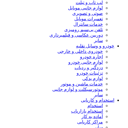
لپ تاپ و تبلت
لوازم جانبی موبایل
صوتی و تصویری
تعمیرات موبایل
خدمات سانترال
تلفن بی‌سیم رومیزی
دوربین عکاسی و فیلمبرداری
سایر
خودرو و وسایل نقلیه
خودروی داخلی و خارجی
اجاره خودرو
لوازم جانبی خودرو
دزدگیر و ردیاب
تزئینات خودرو
لوازم یدکی
خدمات ماشین و موتور
موتورسیکلت و لوازم جانبی
سایر
استخدام و کاریابی
استخدام
استخدام بازاریاب
آماده به کار
مراکز کاریابی
سایر