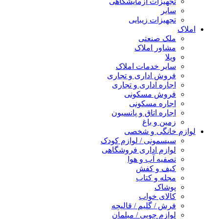
تجهیزات آزمایشگاهی
سایر
تجهیزات زیبایی
املاک
ملک صنعتی
مشاور املاک
ویلا
سایر خدمات املاک
فروش اداری و تجاری
اجاره اداری و تجاری
فروش مسکونی
اجاره مسکونی
اجاره اتاق و پانسیون
زمین و باغ
لوازم خانگی و شخصی
سیسمونی / لوازم کودک
لوازم اداری فروشگاهی
تصفیه آب و هوا
کیف و کفش
مجله و کتاب
پوشاک
کالای خواب
فرش / گلیم / قالیچه
لوازم چوبی / مبلمان