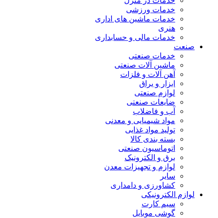
خدمات در منزل
خدمات ورزشی
خدمات ماشین های اداری
هنری
خدمات مالی و حسابداری
صنعت
خدمات صنعتی
ماشین آلات صنعتی
آهن آلات و فلزات
ابزار و یراق
لوازم صنعتی
ضایعات صنعتی
آب و فاضلاب
مواد شیمیایی و معدنی
تولید مواد غذایی
بسته بندی کالا
اتوماسیون صنعتی
برق و الکترونیک
لوازم و تجهیزات معدن
سایر
کشاورزی و دامداری
لوازم الکترونیکی
سیم کارت
گوشی موبایل