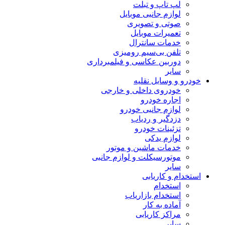
لپ تاپ و تبلت
لوازم جانبی موبایل
صوتی و تصویری
تعمیرات موبایل
خدمات سانترال
تلفن بی‌سیم رومیزی
دوربین عکاسی و فیلمبرداری
سایر
خودرو و وسایل نقلیه
خودروی داخلی و خارجی
اجاره خودرو
لوازم جانبی خودرو
دزدگیر و ردیاب
تزئینات خودرو
لوازم یدکی
خدمات ماشین و موتور
موتورسیکلت و لوازم جانبی
سایر
استخدام و کاریابی
استخدام
استخدام بازاریاب
آماده به کار
مراکز کاریابی
سایر