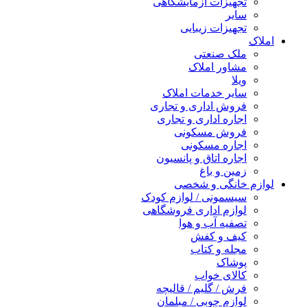
تجهیزات آزمایشگاهی
سایر
تجهیزات زیبایی
املاک
ملک صنعتی
مشاور املاک
ویلا
سایر خدمات املاک
فروش اداری و تجاری
اجاره اداری و تجاری
فروش مسکونی
اجاره مسکونی
اجاره اتاق و پانسیون
زمین و باغ
لوازم خانگی و شخصی
سیسمونی / لوازم کودک
لوازم اداری فروشگاهی
تصفیه آب و هوا
کیف و کفش
مجله و کتاب
پوشاک
کالای خواب
فرش / گلیم / قالیچه
لوازم چوبی / مبلمان