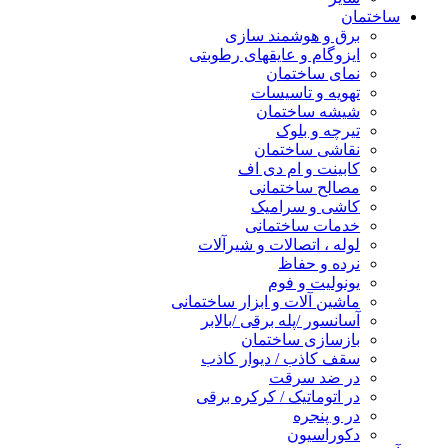
ساختمان
برق و هوشمند سازی
ایزوگام و عایقهای رطوبتی
نمای ساختمان
تهویه و تاسیسات
شیشه ساختمان
تیرچه و بلوک
نقاشی ساختمان
کابینت و ام دی اف
مصالح ساختمانی
کاشی و سرامیک
خدمات ساختمانی
لوله ، اتصالات و شیرآلات
نرده و حفاظ
یونولیت و فوم
ماشین آلات و ابزار ساختمانی
آسانسور /پله برقی /بالابر
بازسازی ساختمان
سقف کاذب / دیوار کاذب
در ضد سرقت
در اتوماتیک / کرکره برقی
در و پنجره
دکوراسیون