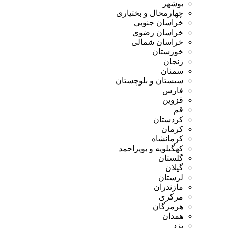
بوشهر
چهارمحال و بختیاری
خراسان جنوبی
خراسان رضوی
خراسان شمالی
خوزستان
زنجان
سمنان
سیستان و بلوچستان
فارس
قزوین
قم
کردستان
کرمان
کرمانشاه
کهگیلویه و بویراحمد
گلستان
گیلان
لرستان
مازندران
مرکزی
هرمزگان
همدان
یزد