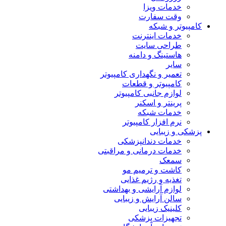
خدمات ویزا
وقت سفارت
کامپیوتر و شبکه
خدمات اینترنت
طراحی سایت
هاستینگ و دامنه
سایر
تعمیر و نگهداری کامپیوتر
کامپیوتر و قطعات
لوازم جانبی کامپیوتر
پرینتر و اسکنر
خدمات شبکه
نرم افزار کامپیوتر
پزشکی و زیبایی
خدمات دندانپزشکی
خدمات درمانی و مراقبتی
سمعک
کاشت و ترمیم مو
تغذیه و رژیم غذایی
لوازم آرایشی و بهداشتی
سالن آرایش و زیبایی
کلینیک زیبایی
تجهیزات پزشکی