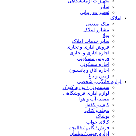
تجهیزات آزمایشگاهی
سایر
تجهیزات زیبایی
املاک
ملک صنعتی
مشاور املاک
ویلا
سایر خدمات املاک
فروش اداری و تجاری
اجاره اداری و تجاری
فروش مسکونی
اجاره مسکونی
اجاره اتاق و پانسیون
زمین و باغ
لوازم خانگی و شخصی
سیسمونی / لوازم کودک
لوازم اداری فروشگاهی
تصفیه آب و هوا
کیف و کفش
مجله و کتاب
پوشاک
کالای خواب
فرش / گلیم / قالیچه
لوازم چوبی / مبلمان