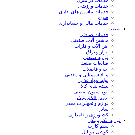
خدمات در منزل
خدمات ورزشی
خدمات ماشین های اداری
هنری
خدمات مالی و حسابداری
صنعت
خدمات صنعتی
ماشین آلات صنعتی
آهن آلات و فلزات
ابزار و یراق
لوازم صنعتی
ضایعات صنعتی
آب و فاضلاب
مواد شیمیایی و معدنی
تولید مواد غذایی
بسته بندی کالا
اتوماسیون صنعتی
برق و الکترونیک
لوازم و تجهیزات معدن
سایر
کشاورزی و دامداری
لوازم الکترونیکی
سیم کارت
گوشی موبایل