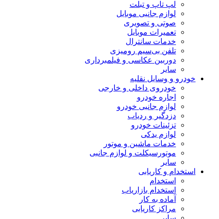
لپ تاپ و تبلت
لوازم جانبی موبایل
صوتی و تصویری
تعمیرات موبایل
خدمات سانترال
تلفن بی‌سیم رومیزی
دوربین عکاسی و فیلمبرداری
سایر
خودرو و وسایل نقلیه
خودروی داخلی و خارجی
اجاره خودرو
لوازم جانبی خودرو
دزدگیر و ردیاب
تزئینات خودرو
لوازم یدکی
خدمات ماشین و موتور
موتورسیکلت و لوازم جانبی
سایر
استخدام و کاریابی
استخدام
استخدام بازاریاب
آماده به کار
مراکز کاریابی
سایر