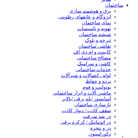
ساختمان
برق و هوشمند سازی
ایزوگام و عایقهای رطوبتی
نمای ساختمان
تهویه و تاسیسات
شیشه ساختمان
تیرچه و بلوک
نقاشی ساختمان
کابینت و ام دی اف
مصالح ساختمانی
کاشی و سرامیک
خدمات ساختمانی
لوله ، اتصالات و شیرآلات
نرده و حفاظ
یونولیت و فوم
ماشین آلات و ابزار ساختمانی
آسانسور /پله برقی /بالابر
بازسازی ساختمان
سقف کاذب / دیوار کاذب
در ضد سرقت
در اتوماتیک / کرکره برقی
در و پنجره
دکوراسیون