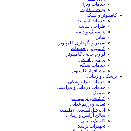
خدمات ویزا
وقت سفارت
کامپیوتر و شبکه
خدمات اینترنت
طراحی سایت
هاستینگ و دامنه
سایر
تعمیر و نگهداری کامپیوتر
کامپیوتر و قطعات
لوازم جانبی کامپیوتر
پرینتر و اسکنر
خدمات شبکه
نرم افزار کامپیوتر
پزشکی و زیبایی
خدمات دندانپزشکی
خدمات درمانی و مراقبتی
سمعک
کاشت و ترمیم مو
تغذیه و رژیم غذایی
لوازم آرایشی و بهداشتی
سالن آرایش و زیبایی
کلینیک زیبایی
تجهیزات پزشکی