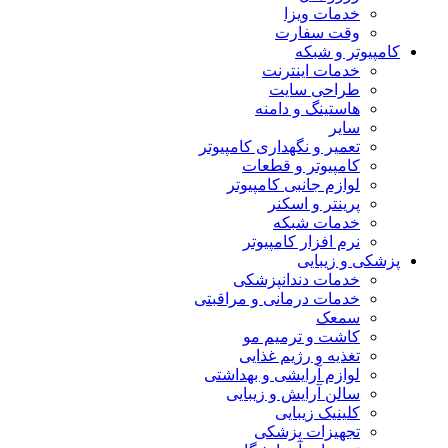
خدمات ویزا
وقت سفارت
کامپیوتر و شبکه
خدمات اینترنت
طراحی سایت
هاستینگ و دامنه
سایر
تعمیر و نگهداری کامپیوتر
کامپیوتر و قطعات
لوازم جانبی کامپیوتر
پرینتر و اسکنر
خدمات شبکه
نرم افزار کامپیوتر
پزشکی و زیبایی
خدمات دندانپزشکی
خدمات درمانی و مراقبتی
سمعک
کاشت و ترمیم مو
تغذیه و رژیم غذایی
لوازم آرایشی و بهداشتی
سالن آرایش و زیبایی
کلینیک زیبایی
تجهیزات پزشکی