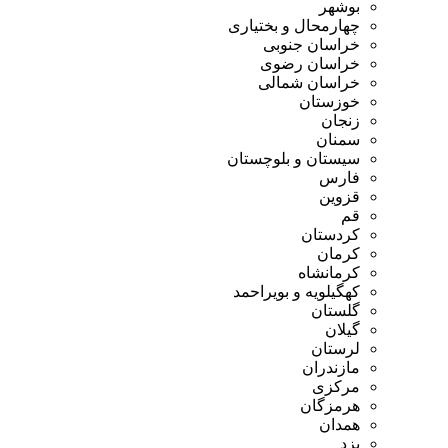
بوشهر
چهارمحال و بختیاری
خراسان جنوبی
خراسان رضوی
خراسان شمالی
خوزستان
زنجان
سمنان
سیستان و بلوچستان
فارس
قزوین
قم
کردستان
کرمان
کرمانشاه
کهگیلویه و بویراحمد
گلستان
گیلان
لرستان
مازندران
مرکزی
هرمزگان
همدان
یزد