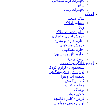
تجهیزات آزمایشگاهی
سایر
تجهیزات زیبایی
املاک
ملک صنعتی
مشاور املاک
ویلا
سایر خدمات املاک
فروش اداری و تجاری
اجاره اداری و تجاری
فروش مسکونی
اجاره مسکونی
اجاره اتاق و پانسیون
زمین و باغ
لوازم خانگی و شخصی
سیسمونی / لوازم کودک
لوازم اداری فروشگاهی
تصفیه آب و هوا
کیف و کفش
مجله و کتاب
پوشاک
کالای خواب
فرش / گلیم / قالیچه
لوازم چوبی / مبلمان