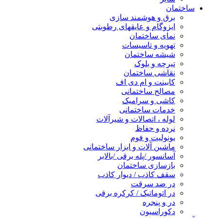
ساختمان
برق و هوشمند سازی
ایزوگام و عایقهای رطوبتی
نمای ساختمان
تهویه و تاسیسات
شیشه ساختمان
تیرچه و بلوک
نقاشی ساختمان
کابینت و ام دی اف
مصالح ساختمانی
کاشی و سرامیک
خدمات ساختمانی
لوله ، اتصالات و شیرآلات
نرده و حفاظ
یونولیت و فوم
ماشین آلات و ابزار ساختمانی
آسانسور /پله برقی /بالابر
بازسازی ساختمان
سقف کاذب / دیوار کاذب
در ضد سرقت
در اتوماتیک / کرکره برقی
در و پنجره
دکوراسیون