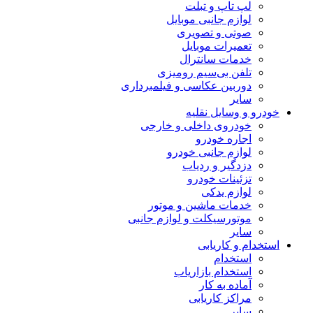
لپ تاپ و تبلت
لوازم جانبی موبایل
صوتی و تصویری
تعمیرات موبایل
خدمات سانترال
تلفن بی‌سیم رومیزی
دوربین عکاسی و فیلمبرداری
سایر
خودرو و وسایل نقلیه
خودروی داخلی و خارجی
اجاره خودرو
لوازم جانبی خودرو
دزدگیر و ردیاب
تزئینات خودرو
لوازم یدکی
خدمات ماشین و موتور
موتورسیکلت و لوازم جانبی
سایر
استخدام و کاریابی
استخدام
استخدام بازاریاب
آماده به کار
مراکز کاریابی
سایر