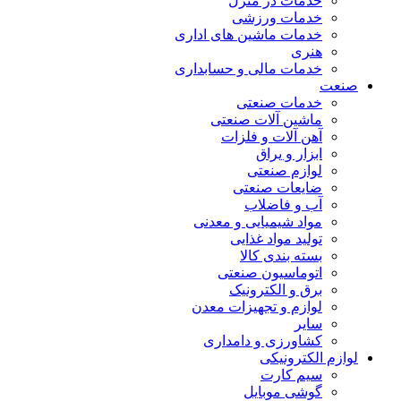
خدمات در منزل
خدمات ورزشی
خدمات ماشین های اداری
هنری
خدمات مالی و حسابداری
صنعت
خدمات صنعتی
ماشین آلات صنعتی
آهن آلات و فلزات
ابزار و یراق
لوازم صنعتی
ضایعات صنعتی
آب و فاضلاب
مواد شیمیایی و معدنی
تولید مواد غذایی
بسته بندی کالا
اتوماسیون صنعتی
برق و الکترونیک
لوازم و تجهیزات معدن
سایر
کشاورزی و دامداری
لوازم الکترونیکی
سیم کارت
گوشی موبایل