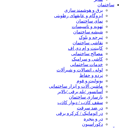
ساختمان
برق و هوشمند سازی
ایزوگام و عایقهای رطوبتی
نمای ساختمان
تهویه و تاسیسات
شیشه ساختمان
تیرچه و بلوک
نقاشی ساختمان
کابینت و ام دی اف
مصالح ساختمانی
کاشی و سرامیک
خدمات ساختمانی
لوله ، اتصالات و شیرآلات
نرده و حفاظ
یونولیت و فوم
ماشین آلات و ابزار ساختمانی
آسانسور /پله برقی /بالابر
بازسازی ساختمان
سقف کاذب / دیوار کاذب
در ضد سرقت
در اتوماتیک / کرکره برقی
در و پنجره
دکوراسیون