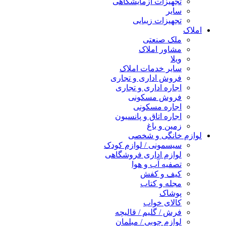
تجهیزات آزمایشگاهی
سایر
تجهیزات زیبایی
املاک
ملک صنعتی
مشاور املاک
ویلا
سایر خدمات املاک
فروش اداری و تجاری
اجاره اداری و تجاری
فروش مسکونی
اجاره مسکونی
اجاره اتاق و پانسیون
زمین و باغ
لوازم خانگی و شخصی
سیسمونی / لوازم کودک
لوازم اداری فروشگاهی
تصفیه آب و هوا
کیف و کفش
مجله و کتاب
پوشاک
کالای خواب
فرش / گلیم / قالیچه
لوازم چوبی / مبلمان