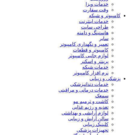
خدمات ویزا
وقت سفارت
کامپیوتر و شبکه
خدمات اینترنت
طراحی سایت
هاستینگ و دامنه
سایر
تعمیر و نگهداری کامپیوتر
کامپیوتر و قطعات
لوازم جانبی کامپیوتر
پرینتر و اسکنر
خدمات شبکه
نرم افزار کامپیوتر
پزشکی و زیبایی
خدمات دندانپزشکی
خدمات درمانی و مراقبتی
سمعک
کاشت و ترمیم مو
تغذیه و رژیم غذایی
لوازم آرایشی و بهداشتی
سالن آرایش و زیبایی
کلینیک زیبایی
تجهیزات پزشکی