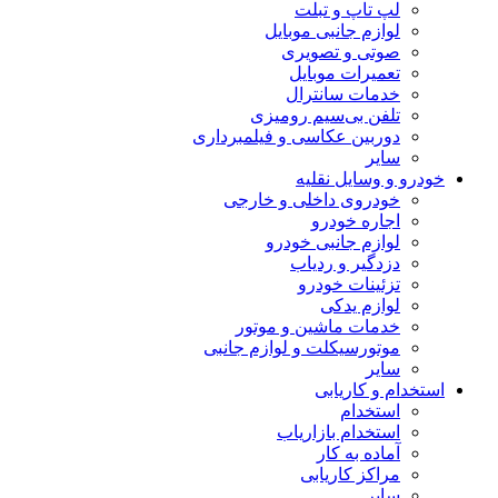
لپ تاپ و تبلت
لوازم جانبی موبایل
صوتی و تصویری
تعمیرات موبایل
خدمات سانترال
تلفن بی‌سیم رومیزی
دوربین عکاسی و فیلمبرداری
سایر
خودرو و وسایل نقلیه
خودروی داخلی و خارجی
اجاره خودرو
لوازم جانبی خودرو
دزدگیر و ردیاب
تزئینات خودرو
لوازم یدکی
خدمات ماشین و موتور
موتورسیکلت و لوازم جانبی
سایر
استخدام و کاریابی
استخدام
استخدام بازاریاب
آماده به کار
مراکز کاریابی
سایر