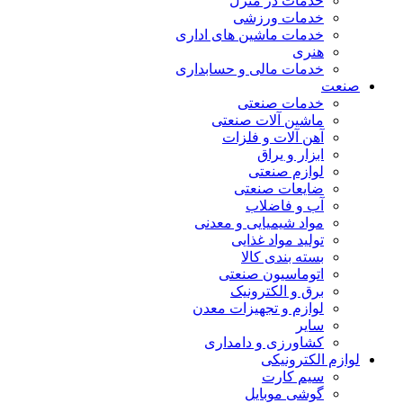
خدمات در منزل
خدمات ورزشی
خدمات ماشین های اداری
هنری
خدمات مالی و حسابداری
صنعت
خدمات صنعتی
ماشین آلات صنعتی
آهن آلات و فلزات
ابزار و یراق
لوازم صنعتی
ضایعات صنعتی
آب و فاضلاب
مواد شیمیایی و معدنی
تولید مواد غذایی
بسته بندی کالا
اتوماسیون صنعتی
برق و الکترونیک
لوازم و تجهیزات معدن
سایر
کشاورزی و دامداری
لوازم الکترونیکی
سیم کارت
گوشی موبایل