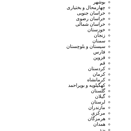
بوشهر
چهارمحال و بختیاری
خراسان جنوبی
خراسان رضوی
خراسان شمالی
خوزستان
زنجان
سمنان
سیستان و بلوچستان
فارس
قزوین
قم
کردستان
کرمان
کرمانشاه
کهگیلویه و بویراحمد
گلستان
گیلان
لرستان
مازندران
مرکزی
هرمزگان
همدان
یزد