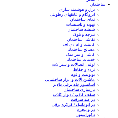
ساختمان
برق و هوشمند سازی
ایزوگام و عایقهای رطوبتی
نمای ساختمان
تهویه و تاسیسات
شیشه ساختمان
تیرچه و بلوک
نقاشی ساختمان
کابینت و ام دی اف
مصالح ساختمانی
کاشی و سرامیک
خدمات ساختمانی
لوله ، اتصالات و شیرآلات
نرده و حفاظ
یونولیت و فوم
ماشین آلات و ابزار ساختمانی
آسانسور /پله برقی /بالابر
بازسازی ساختمان
سقف کاذب / دیوار کاذب
در ضد سرقت
در اتوماتیک / کرکره برقی
در و پنجره
دکوراسیون