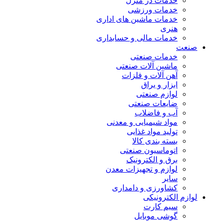
خدمات در منزل
خدمات ورزشی
خدمات ماشین های اداری
هنری
خدمات مالی و حسابداری
صنعت
خدمات صنعتی
ماشین آلات صنعتی
آهن آلات و فلزات
ابزار و یراق
لوازم صنعتی
ضایعات صنعتی
آب و فاضلاب
مواد شیمیایی و معدنی
تولید مواد غذایی
بسته بندی کالا
اتوماسیون صنعتی
برق و الکترونیک
لوازم و تجهیزات معدن
سایر
کشاورزی و دامداری
لوازم الکترونیکی
سیم کارت
گوشی موبایل