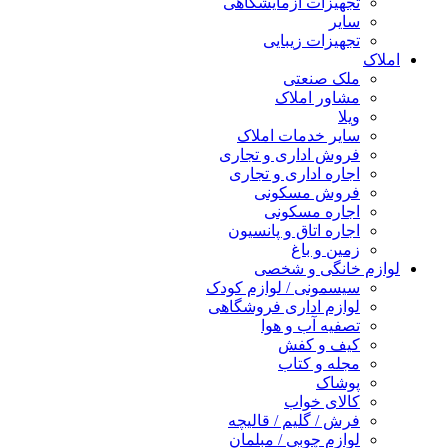
تجهیزات آزمایشگاهی
سایر
تجهیزات زیبایی
املاک
ملک صنعتی
مشاور املاک
ویلا
سایر خدمات املاک
فروش اداری و تجاری
اجاره اداری و تجاری
فروش مسکونی
اجاره مسکونی
اجاره اتاق و پانسیون
زمین و باغ
لوازم خانگی و شخصی
سیسمونی / لوازم کودک
لوازم اداری فروشگاهی
تصفیه آب و هوا
کیف و کفش
مجله و کتاب
پوشاک
کالای خواب
فرش / گلیم / قالیچه
لوازم چوبی / مبلمان