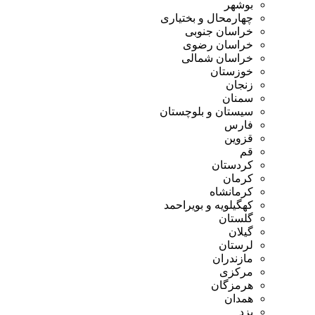
بوشهر
چهارمحال و بختیاری
خراسان جنوبی
خراسان رضوی
خراسان شمالی
خوزستان
زنجان
سمنان
سیستان و بلوچستان
فارس
قزوین
قم
کردستان
کرمان
کرمانشاه
کهگیلویه و بویراحمد
گلستان
گیلان
لرستان
مازندران
مرکزی
هرمزگان
همدان
یزد