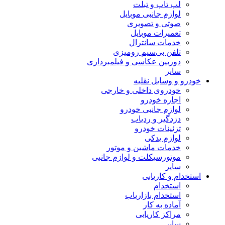
لپ تاپ و تبلت
لوازم جانبی موبایل
صوتی و تصویری
تعمیرات موبایل
خدمات سانترال
تلفن بی‌سیم رومیزی
دوربین عکاسی و فیلمبرداری
سایر
خودرو و وسایل نقلیه
خودروی داخلی و خارجی
اجاره خودرو
لوازم جانبی خودرو
دزدگیر و ردیاب
تزئینات خودرو
لوازم یدکی
خدمات ماشین و موتور
موتورسیکلت و لوازم جانبی
سایر
استخدام و کاریابی
استخدام
استخدام بازاریاب
آماده به کار
مراکز کاریابی
سایر