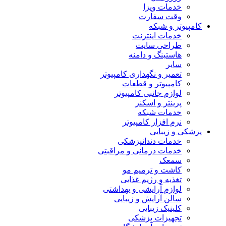
خدمات ویزا
وقت سفارت
کامپیوتر و شبکه
خدمات اینترنت
طراحی سایت
هاستینگ و دامنه
سایر
تعمیر و نگهداری کامپیوتر
کامپیوتر و قطعات
لوازم جانبی کامپیوتر
پرینتر و اسکنر
خدمات شبکه
نرم افزار کامپیوتر
پزشکی و زیبایی
خدمات دندانپزشکی
خدمات درمانی و مراقبتی
سمعک
کاشت و ترمیم مو
تغذیه و رژیم غذایی
لوازم آرایشی و بهداشتی
سالن آرایش و زیبایی
کلینیک زیبایی
تجهیزات پزشکی