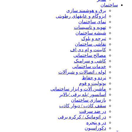
ساختمان
برق و هوشمند سازی
ایزوگام و عایقهای رطوبتی
نمای ساختمان
تهویه و تاسیسات
شیشه ساختمان
تیرچه و بلوک
نقاشی ساختمان
کابینت و ام دی اف
مصالح ساختمانی
کاشی و سرامیک
خدمات ساختمانی
لوله ، اتصالات و شیرآلات
نرده و حفاظ
یونولیت و فوم
ماشین آلات و ابزار ساختمانی
آسانسور /پله برقی /بالابر
بازسازی ساختمان
سقف کاذب / دیوار کاذب
در ضد سرقت
در اتوماتیک / کرکره برقی
در و پنجره
دکوراسیون