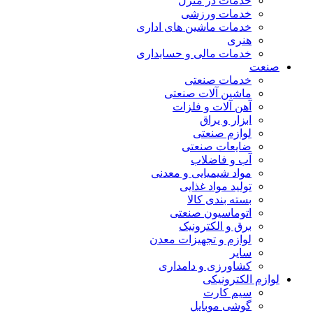
خدمات در منزل
خدمات ورزشی
خدمات ماشین های اداری
هنری
خدمات مالی و حسابداری
صنعت
خدمات صنعتی
ماشین آلات صنعتی
آهن آلات و فلزات
ابزار و یراق
لوازم صنعتی
ضایعات صنعتی
آب و فاضلاب
مواد شیمیایی و معدنی
تولید مواد غذایی
بسته بندی کالا
اتوماسیون صنعتی
برق و الکترونیک
لوازم و تجهیزات معدن
سایر
کشاورزی و دامداری
لوازم الکترونیکی
سیم کارت
گوشی موبایل