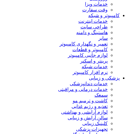
خدمات ویزا
وقت سفارت
کامپیوتر و شبکه
خدمات اینترنت
طراحی سایت
هاستینگ و دامنه
سایر
تعمیر و نگهداری کامپیوتر
کامپیوتر و قطعات
لوازم جانبی کامپیوتر
پرینتر و اسکنر
خدمات شبکه
نرم افزار کامپیوتر
پزشکی و زیبایی
خدمات دندانپزشکی
خدمات درمانی و مراقبتی
سمعک
کاشت و ترمیم مو
تغذیه و رژیم غذایی
لوازم آرایشی و بهداشتی
سالن آرایش و زیبایی
کلینیک زیبایی
تجهیزات پزشکی