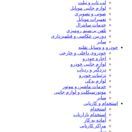
لپ تاپ و تبلت
لوازم جانبی موبایل
صوتی و تصویری
تعمیرات موبایل
خدمات سانترال
تلفن بی‌سیم رومیزی
دوربین عکاسی و فیلمبرداری
سایر
خودرو و وسایل نقلیه
خودروی داخلی و خارجی
اجاره خودرو
لوازم جانبی خودرو
دزدگیر و ردیاب
تزئینات خودرو
لوازم یدکی
خدمات ماشین و موتور
موتورسیکلت و لوازم جانبی
سایر
استخدام و کاریابی
استخدام
استخدام بازاریاب
آماده به کار
مراکز کاریابی
سایر