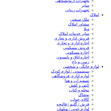
تجهیزات آزمایشگاهی
سایر
تجهیزات زیبایی
املاک
ملک صنعتی
مشاور املاک
ویلا
سایر خدمات املاک
فروش اداری و تجاری
اجاره اداری و تجاری
فروش مسکونی
اجاره مسکونی
اجاره اتاق و پانسیون
زمین و باغ
لوازم خانگی و شخصی
سیسمونی / لوازم کودک
لوازم اداری فروشگاهی
تصفیه آب و هوا
کیف و کفش
مجله و کتاب
پوشاک
کالای خواب
فرش / گلیم / قالیچه
لوازم چوبی / مبلمان