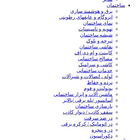
ساختمان
برق و هوشمند سازی
ایزوگام و عایقهای رطوبتی
نمای ساختمان
تهویه و تاسیسات
شیشه ساختمان
تیرچه و بلوک
نقاشی ساختمان
کابینت و ام دی اف
مصالح ساختمانی
کاشی و سرامیک
خدمات ساختمانی
لوله ، اتصالات و شیرآلات
نرده و حفاظ
یونولیت و فوم
ماشین آلات و ابزار ساختمانی
آسانسور /پله برقی /بالابر
بازسازی ساختمان
سقف کاذب / دیوار کاذب
در ضد سرقت
در اتوماتیک / کرکره برقی
در و پنجره
دکوراسیون