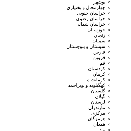
بوشهر
چهارمحال و بختیاری
خراسان جنوبی
خراسان رضوی
خراسان شمالی
خوزستان
زنجان
سمنان
سیستان و بلوچستان
فارس
قزوین
قم
کردستان
کرمان
کرمانشاه
کهگیلویه و بویراحمد
گلستان
گیلان
لرستان
مازندران
مرکزی
هرمزگان
همدان
یزد