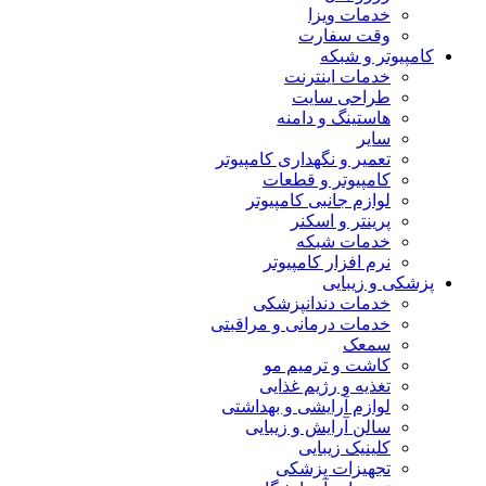
خدمات ویزا
وقت سفارت
کامپیوتر و شبکه
خدمات اینترنت
طراحی سایت
هاستینگ و دامنه
سایر
تعمیر و نگهداری کامپیوتر
کامپیوتر و قطعات
لوازم جانبی کامپیوتر
پرینتر و اسکنر
خدمات شبکه
نرم افزار کامپیوتر
پزشکی و زیبایی
خدمات دندانپزشکی
خدمات درمانی و مراقبتی
سمعک
کاشت و ترمیم مو
تغذیه و رژیم غذایی
لوازم آرایشی و بهداشتی
سالن آرایش و زیبایی
کلینیک زیبایی
تجهیزات پزشکی