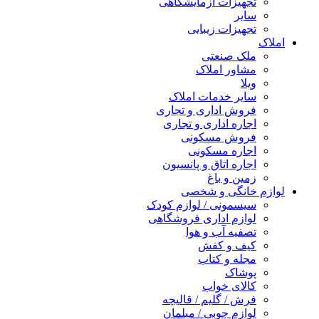
تجهیزات آزمایشگاهی
سایر
تجهیزات زیبایی
املاک
ملک صنعتی
مشاور املاک
ویلا
سایر خدمات املاک
فروش اداری و تجاری
اجاره اداری و تجاری
فروش مسکونی
اجاره مسکونی
اجاره اتاق و پانسیون
زمین و باغ
لوازم خانگی و شخصی
سیسمونی / لوازم کودک
لوازم اداری فروشگاهی
تصفیه آب و هوا
کیف و کفش
مجله و کتاب
پوشاک
کالای خواب
فرش / گلیم / قالیچه
لوازم چوبی / مبلمان