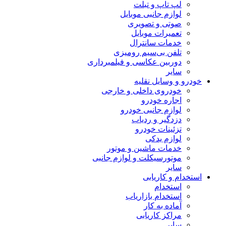
لپ تاپ و تبلت
لوازم جانبی موبایل
صوتی و تصویری
تعمیرات موبایل
خدمات سانترال
تلفن بی‌سیم رومیزی
دوربین عکاسی و فیلمبرداری
سایر
خودرو و وسایل نقلیه
خودروی داخلی و خارجی
اجاره خودرو
لوازم جانبی خودرو
دزدگیر و ردیاب
تزئینات خودرو
لوازم یدکی
خدمات ماشین و موتور
موتورسیکلت و لوازم جانبی
سایر
استخدام و کاریابی
استخدام
استخدام بازاریاب
آماده به کار
مراکز کاریابی
سایر