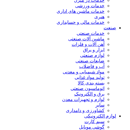
خدمات در منزل
خدمات ورزشی
خدمات ماشین های اداری
هنری
خدمات مالی و حسابداری
صنعت
خدمات صنعتی
ماشین آلات صنعتی
آهن آلات و فلزات
ابزار و یراق
لوازم صنعتی
ضایعات صنعتی
آب و فاضلاب
مواد شیمیایی و معدنی
تولید مواد غذایی
بسته بندی کالا
اتوماسیون صنعتی
برق و الکترونیک
لوازم و تجهیزات معدن
سایر
کشاورزی و دامداری
لوازم الکترونیکی
سیم کارت
گوشی موبایل