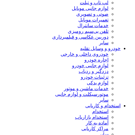
لپ تاپ و تبلت
لوازم جانبی موبایل
صوتی و تصویری
تعمیرات موبایل
خدمات سانترال
تلفن بی‌سیم رومیزی
دوربین عکاسی و فیلمبرداری
سایر
خودرو و وسایل نقلیه
خودروی داخلی و خارجی
اجاره خودرو
لوازم جانبی خودرو
دزدگیر و ردیاب
تزئینات خودرو
لوازم یدکی
خدمات ماشین و موتور
موتورسیکلت و لوازم جانبی
سایر
استخدام و کاریابی
استخدام
استخدام بازاریاب
آماده به کار
مراکز کاریابی
سایر