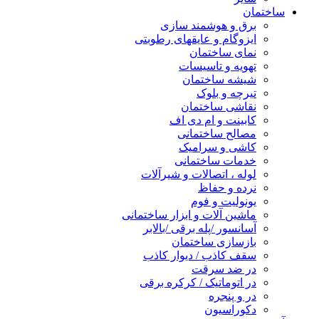
ساختمان
برق و هوشمند سازی
ایزوگام و عایقهای رطوبتی
نمای ساختمان
تهویه و تاسیسات
شیشه ساختمان
تیرچه و بلوک
نقاشی ساختمان
کابینت و ام دی اف
مصالح ساختمانی
کاشی و سرامیک
خدمات ساختمانی
لوله ، اتصالات و شیرآلات
نرده و حفاظ
یونولیت و فوم
ماشین آلات و ابزار ساختمانی
آسانسور /پله برقی /بالابر
بازسازی ساختمان
سقف کاذب / دیوار کاذب
در ضد سرقت
در اتوماتیک / کرکره برقی
در و پنجره
دکوراسیون