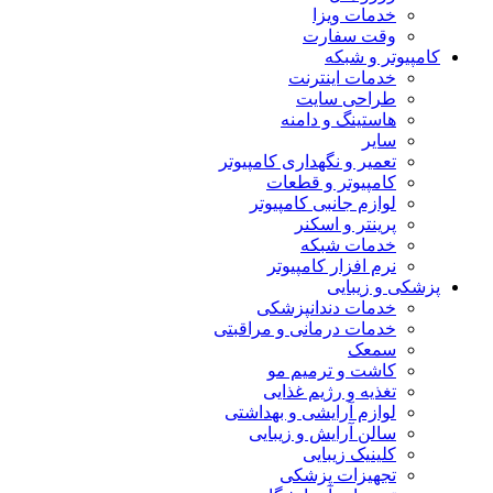
خدمات ویزا
وقت سفارت
کامپیوتر و شبکه
خدمات اینترنت
طراحی سایت
هاستینگ و دامنه
سایر
تعمیر و نگهداری کامپیوتر
کامپیوتر و قطعات
لوازم جانبی کامپیوتر
پرینتر و اسکنر
خدمات شبکه
نرم افزار کامپیوتر
پزشکی و زیبایی
خدمات دندانپزشکی
خدمات درمانی و مراقبتی
سمعک
کاشت و ترمیم مو
تغذیه و رژیم غذایی
لوازم آرایشی و بهداشتی
سالن آرایش و زیبایی
کلینیک زیبایی
تجهیزات پزشکی