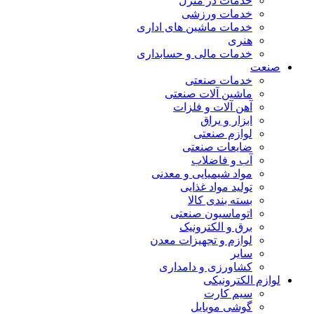
خدمات در منزل
خدمات ورزشی
خدمات ماشین های اداری
هنری
خدمات مالی و حسابداری
صنعت
خدمات صنعتی
ماشین آلات صنعتی
آهن آلات و فلزات
ابزار و یراق
لوازم صنعتی
ضایعات صنعتی
آب و فاضلاب
مواد شیمیایی و معدنی
تولید مواد غذایی
بسته بندی کالا
اتوماسیون صنعتی
برق و الکترونیک
لوازم و تجهیزات معدن
سایر
کشاورزی و دامداری
لوازم الکترونیکی
سیم کارت
گوشی موبایل