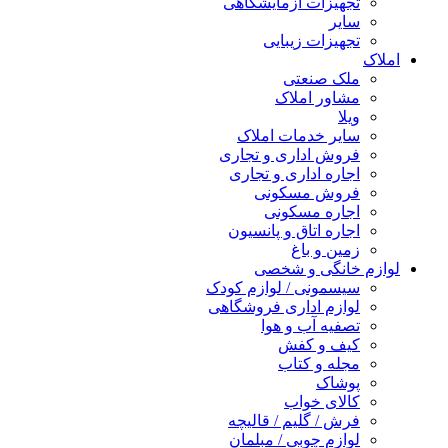
تجهیزات آزمایشگاهی
سایر
تجهیزات زیبایی
املاک
ملک صنعتی
مشاور املاک
ویلا
سایر خدمات املاک
فروش اداری و تجاری
اجاره اداری و تجاری
فروش مسکونی
اجاره مسکونی
اجاره اتاق و پانسیون
زمین و باغ
لوازم خانگی و شخصی
سیسمونی / لوازم کودک
لوازم اداری فروشگاهی
تصفیه آب و هوا
کیف و کفش
مجله و کتاب
پوشاک
کالای خواب
فرش / گلیم / قالیچه
لوازم چوبی / مبلمان