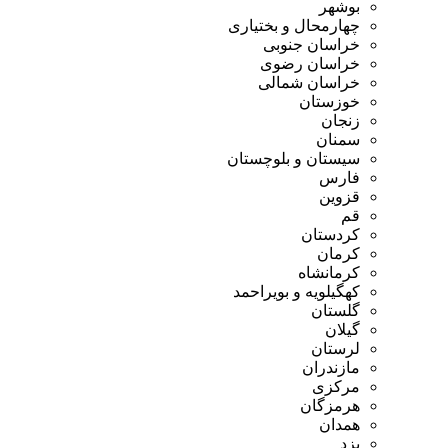
بوشهر
چهارمحال و بختیاری
خراسان جنوبی
خراسان رضوی
خراسان شمالی
خوزستان
زنجان
سمنان
سیستان و بلوچستان
فارس
قزوین
قم
کردستان
کرمان
کرمانشاه
کهگیلویه و بویراحمد
گلستان
گیلان
لرستان
مازندران
مرکزی
هرمزگان
همدان
یزد