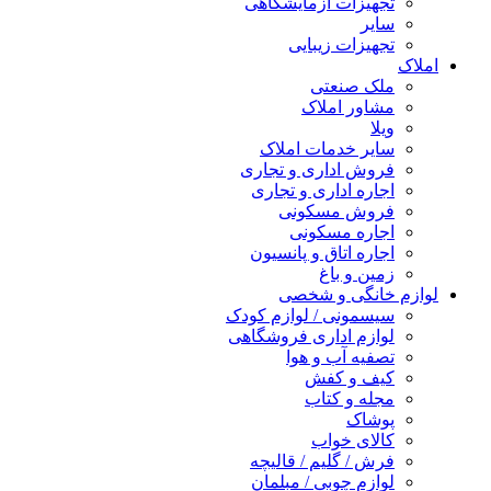
تجهیزات آزمایشگاهی
سایر
تجهیزات زیبایی
املاک
ملک صنعتی
مشاور املاک
ویلا
سایر خدمات املاک
فروش اداری و تجاری
اجاره اداری و تجاری
فروش مسکونی
اجاره مسکونی
اجاره اتاق و پانسیون
زمین و باغ
لوازم خانگی و شخصی
سیسمونی / لوازم کودک
لوازم اداری فروشگاهی
تصفیه آب و هوا
کیف و کفش
مجله و کتاب
پوشاک
کالای خواب
فرش / گلیم / قالیچه
لوازم چوبی / مبلمان