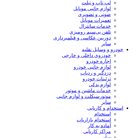
لپ تاپ و تبلت
لوازم جانبی موبایل
صوتی و تصویری
تعمیرات موبایل
خدمات سانترال
تلفن بی‌سیم رومیزی
دوربین عکاسی و فیلمبرداری
سایر
خودرو و وسایل نقلیه
خودروی داخلی و خارجی
اجاره خودرو
لوازم جانبی خودرو
دزدگیر و ردیاب
تزئینات خودرو
لوازم یدکی
خدمات ماشین و موتور
موتورسیکلت و لوازم جانبی
سایر
استخدام و کاریابی
استخدام
استخدام بازاریاب
آماده به کار
مراکز کاریابی
سایر