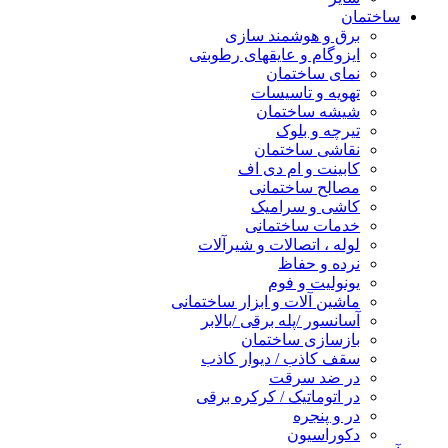
ساختمان
برق و هوشمند سازی
ایزوگام و عایقهای رطوبتی
نمای ساختمان
تهویه و تاسیسات
شیشه ساختمان
تیرچه و بلوک
نقاشی ساختمان
کابینت و ام دی اف
مصالح ساختمانی
کاشی و سرامیک
خدمات ساختمانی
لوله ، اتصالات و شیرآلات
نرده و حفاظ
یونولیت و فوم
ماشین آلات و ابزار ساختمانی
آسانسور /پله برقی /بالابر
بازسازی ساختمان
سقف کاذب / دیوار کاذب
در ضد سرقت
در اتوماتیک / کرکره برقی
در و پنجره
دکوراسیون