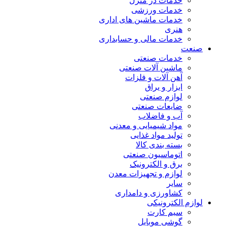
خدمات در منزل
خدمات ورزشی
خدمات ماشین های اداری
هنری
خدمات مالی و حسابداری
صنعت
خدمات صنعتی
ماشین آلات صنعتی
آهن آلات و فلزات
ابزار و یراق
لوازم صنعتی
ضایعات صنعتی
آب و فاضلاب
مواد شیمیایی و معدنی
تولید مواد غذایی
بسته بندی کالا
اتوماسیون صنعتی
برق و الکترونیک
لوازم و تجهیزات معدن
سایر
کشاورزی و دامداری
لوازم الکترونیکی
سیم کارت
گوشی موبایل