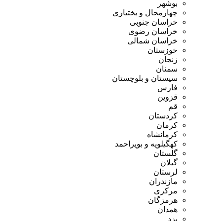
بوشهر
چهارمحال و بختیاری
خراسان جنوبی
خراسان رضوی
خراسان شمالی
خوزستان
زنجان
سمنان
سیستان و بلوچستان
فارس
قزوین
قم
کردستان
کرمان
کرمانشاه
کهگیلویه و بویراحمد
گلستان
گیلان
لرستان
مازندران
مرکزی
هرمزگان
همدان
یزد