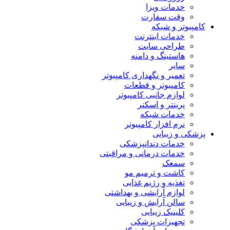
خدمات ویزا
وقت سفارت
کامپیوتر و شبکه
خدمات اینترنت
طراحی سایت
هاستینگ و دامنه
سایر
تعمیر و نگهداری کامپیوتر
کامپیوتر و قطعات
لوازم جانبی کامپیوتر
پرینتر و اسکنر
خدمات شبکه
نرم افزار کامپیوتر
پزشکی و زیبایی
خدمات دندانپزشکی
خدمات درمانی و مراقبتی
سمعک
کاشت و ترمیم مو
تغذیه و رژیم غذایی
لوازم آرایشی و بهداشتی
سالن آرایش و زیبایی
کلینیک زیبایی
تجهیزات پزشکی