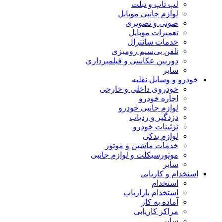
لپ تاپ و تبلت
لوازم جانبی موبایل
صوتی و تصویری
تعمیرات موبایل
خدمات سانترال
تلفن بی‌سیم رومیزی
دوربین عکاسی و فیلمبرداری
سایر
خودرو و وسایل نقلیه
خودروی داخلی و خارجی
اجاره خودرو
لوازم جانبی خودرو
دزدگیر و ردیاب
تزئینات خودرو
لوازم یدکی
خدمات ماشین و موتور
موتورسیکلت و لوازم جانبی
سایر
استخدام و کاریابی
استخدام
استخدام بازاریاب
آماده به کار
مراکز کاریابی
سایر