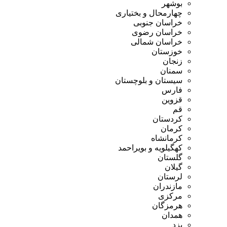
بوشهر
چهارمحال و بختیاری
خراسان جنوبی
خراسان رضوی
خراسان شمالی
خوزستان
زنجان
سمنان
سیستان و بلوچستان
فارس
قزوین
قم
کردستان
کرمان
کرمانشاه
کهگیلویه و بویراحمد
گلستان
گیلان
لرستان
مازندران
مرکزی
هرمزگان
همدان
یزد