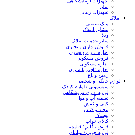
تجهیزات آزمایشگاهی
سایر
تجهیزات زیبایی
املاک
ملک صنعتی
مشاور املاک
ویلا
سایر خدمات املاک
فروش اداری و تجاری
اجاره اداری و تجاری
فروش مسکونی
اجاره مسکونی
اجاره اتاق و پانسیون
زمین و باغ
لوازم خانگی و شخصی
سیسمونی / لوازم کودک
لوازم اداری فروشگاهی
تصفیه آب و هوا
کیف و کفش
مجله و کتاب
پوشاک
کالای خواب
فرش / گلیم / قالیچه
لوازم چوبی / مبلمان