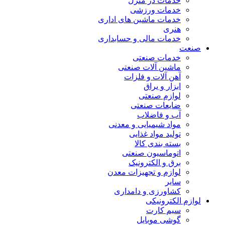
خدمات در منزل
خدمات ورزشی
خدمات ماشین های اداری
هنری
خدمات مالی و حسابداری
صنعت
خدمات صنعتی
ماشین آلات صنعتی
آهن آلات و فلزات
ابزار و یراق
لوازم صنعتی
ضایعات صنعتی
آب و فاضلاب
مواد شیمیایی و معدنی
تولید مواد غذایی
بسته بندی کالا
اتوماسیون صنعتی
برق و الکترونیک
لوازم و تجهیزات معدن
سایر
کشاورزی و دامداری
لوازم الکترونیکی
سیم کارت
گوشی موبایل