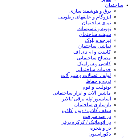
ساختمان
برق و هوشمند سازی
ایزوگام و عایقهای رطوبتی
نمای ساختمان
تهویه و تاسیسات
شیشه ساختمان
تیرچه و بلوک
نقاشی ساختمان
کابینت و ام دی اف
مصالح ساختمانی
کاشی و سرامیک
خدمات ساختمانی
لوله ، اتصالات و شیرآلات
نرده و حفاظ
یونولیت و فوم
ماشین آلات و ابزار ساختمانی
آسانسور /پله برقی /بالابر
بازسازی ساختمان
سقف کاذب / دیوار کاذب
در ضد سرقت
در اتوماتیک / کرکره برقی
در و پنجره
دکوراسیون