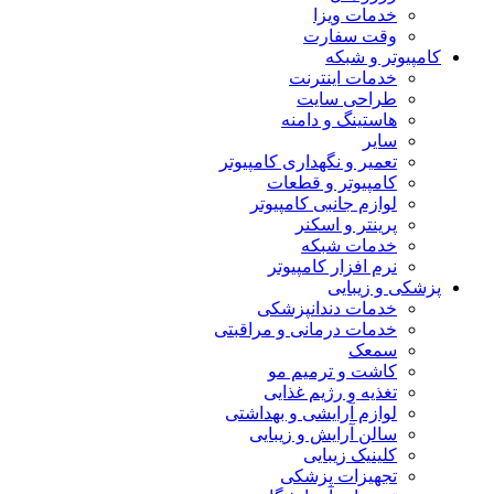
خدمات ویزا
وقت سفارت
کامپیوتر و شبکه
خدمات اینترنت
طراحی سایت
هاستینگ و دامنه
سایر
تعمیر و نگهداری کامپیوتر
کامپیوتر و قطعات
لوازم جانبی کامپیوتر
پرینتر و اسکنر
خدمات شبکه
نرم افزار کامپیوتر
پزشکی و زیبایی
خدمات دندانپزشکی
خدمات درمانی و مراقبتی
سمعک
کاشت و ترمیم مو
تغذیه و رژیم غذایی
لوازم آرایشی و بهداشتی
سالن آرایش و زیبایی
کلینیک زیبایی
تجهیزات پزشکی