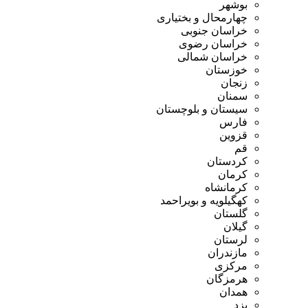
بوشهر
چهارمحال و بختیاری
خراسان جنوبی
خراسان رضوی
خراسان شمالی
خوزستان
زنجان
سمنان
سیستان و بلوچستان
فارس
قزوین
قم
کردستان
کرمان
کرمانشاه
کهگیلویه و بویراحمد
گلستان
گیلان
لرستان
مازندران
مرکزی
هرمزگان
همدان
یزد