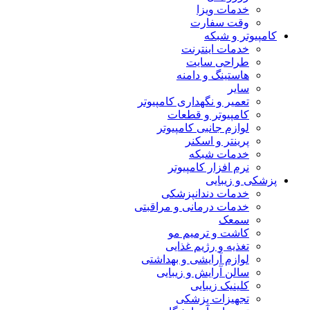
خدمات ویزا
وقت سفارت
کامپیوتر و شبکه
خدمات اینترنت
طراحی سایت
هاستینگ و دامنه
سایر
تعمیر و نگهداری کامپیوتر
کامپیوتر و قطعات
لوازم جانبی کامپیوتر
پرینتر و اسکنر
خدمات شبکه
نرم افزار کامپیوتر
پزشکی و زیبایی
خدمات دندانپزشکی
خدمات درمانی و مراقبتی
سمعک
کاشت و ترمیم مو
تغذیه و رژیم غذایی
لوازم آرایشی و بهداشتی
سالن آرایش و زیبایی
کلینیک زیبایی
تجهیزات پزشکی