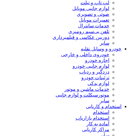
لپ تاپ و تبلت
لوازم جانبی موبایل
صوتی و تصویری
تعمیرات موبایل
خدمات سانترال
تلفن بی‌سیم رومیزی
دوربین عکاسی و فیلمبرداری
سایر
خودرو و وسایل نقلیه
خودروی داخلی و خارجی
اجاره خودرو
لوازم جانبی خودرو
دزدگیر و ردیاب
تزئینات خودرو
لوازم یدکی
خدمات ماشین و موتور
موتورسیکلت و لوازم جانبی
سایر
استخدام و کاریابی
استخدام
استخدام بازاریاب
آماده به کار
مراکز کاریابی
سایر