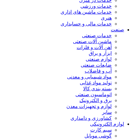
خدمات در منزل
خدمات ورزشی
خدمات ماشین های اداری
هنری
خدمات مالی و حسابداری
صنعت
خدمات صنعتی
ماشین آلات صنعتی
آهن آلات و فلزات
ابزار و یراق
لوازم صنعتی
ضایعات صنعتی
آب و فاضلاب
مواد شیمیایی و معدنی
تولید مواد غذایی
بسته بندی کالا
اتوماسیون صنعتی
برق و الکترونیک
لوازم و تجهیزات معدن
سایر
کشاورزی و دامداری
لوازم الکترونیکی
سیم کارت
گوشی موبایل