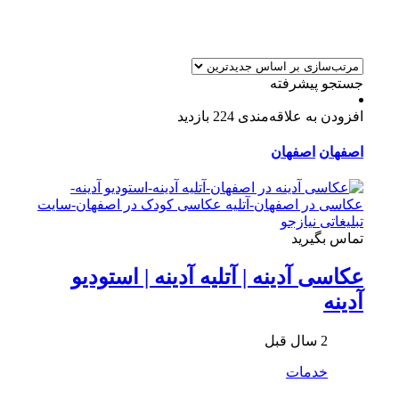
جستجو پیشرفته
افزودن به علاقه‌مندی
224 بازدید
اصفهان
اصفهان
تماس بگیرید
عکاسی آدینه | آتلیه آدینه | استودیو
آدینه
2 سال قبل
خدمات