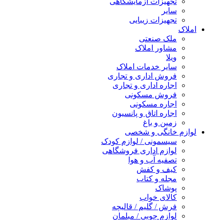
تجهیزات آزمایشگاهی
سایر
تجهیزات زیبایی
املاک
ملک صنعتی
مشاور املاک
ویلا
سایر خدمات املاک
فروش اداری و تجاری
اجاره اداری و تجاری
فروش مسکونی
اجاره مسکونی
اجاره اتاق و پانسیون
زمین و باغ
لوازم خانگی و شخصی
سیسمونی / لوازم کودک
لوازم اداری فروشگاهی
تصفیه آب و هوا
کیف و کفش
مجله و کتاب
پوشاک
کالای خواب
فرش / گلیم / قالیچه
لوازم چوبی / مبلمان