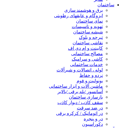
ساختمان
برق و هوشمند سازی
ایزوگام و عایقهای رطوبتی
نمای ساختمان
تهویه و تاسیسات
شیشه ساختمان
تیرچه و بلوک
نقاشی ساختمان
کابینت و ام دی اف
مصالح ساختمانی
کاشی و سرامیک
خدمات ساختمانی
لوله ، اتصالات و شیرآلات
نرده و حفاظ
یونولیت و فوم
ماشین آلات و ابزار ساختمانی
آسانسور /پله برقی /بالابر
بازسازی ساختمان
سقف کاذب / دیوار کاذب
در ضد سرقت
در اتوماتیک / کرکره برقی
در و پنجره
دکوراسیون