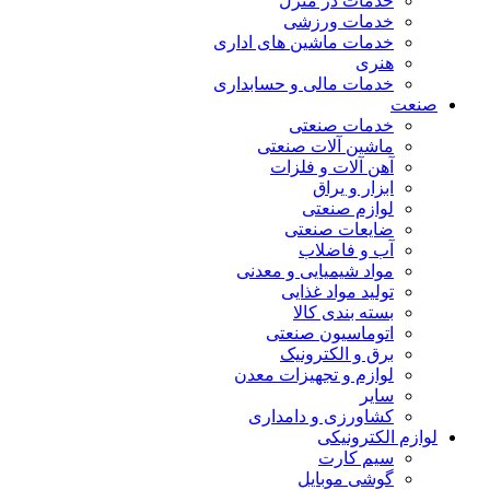
خدمات در منزل
خدمات ورزشی
خدمات ماشین های اداری
هنری
خدمات مالی و حسابداری
صنعت
خدمات صنعتی
ماشین آلات صنعتی
آهن آلات و فلزات
ابزار و یراق
لوازم صنعتی
ضایعات صنعتی
آب و فاضلاب
مواد شیمیایی و معدنی
تولید مواد غذایی
بسته بندی کالا
اتوماسیون صنعتی
برق و الکترونیک
لوازم و تجهیزات معدن
سایر
کشاورزی و دامداری
لوازم الکترونیکی
سیم کارت
گوشی موبایل