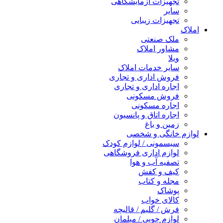
تجهیزات آزمایشگاهی
سایر
تجهیزات زیبایی
املاک
ملک صنعتی
مشاور املاک
ویلا
سایر خدمات املاک
فروش اداری و تجاری
اجاره اداری و تجاری
فروش مسکونی
اجاره مسکونی
اجاره اتاق و پانسیون
زمین و باغ
لوازم خانگی و شخصی
سیسمونی / لوازم کودک
لوازم اداری فروشگاهی
تصفیه آب و هوا
کیف و کفش
مجله و کتاب
پوشاک
کالای خواب
فرش / گلیم / قالیچه
لوازم چوبی / مبلمان