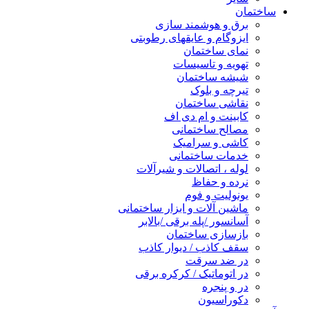
ساختمان
برق و هوشمند سازی
ایزوگام و عایقهای رطوبتی
نمای ساختمان
تهویه و تاسیسات
شیشه ساختمان
تیرچه و بلوک
نقاشی ساختمان
کابینت و ام دی اف
مصالح ساختمانی
کاشی و سرامیک
خدمات ساختمانی
لوله ، اتصالات و شیرآلات
نرده و حفاظ
یونولیت و فوم
ماشین آلات و ابزار ساختمانی
آسانسور /پله برقی /بالابر
بازسازی ساختمان
سقف کاذب / دیوار کاذب
در ضد سرقت
در اتوماتیک / کرکره برقی
در و پنجره
دکوراسیون