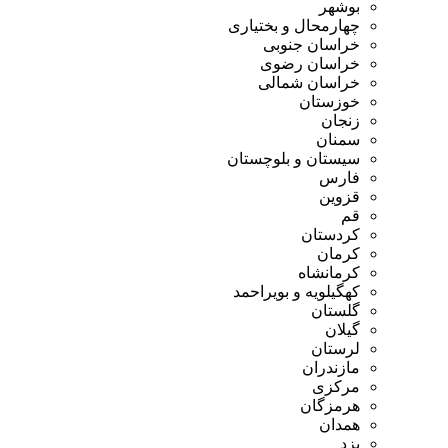
بوشهر
چهارمحال و بختیاری
خراسان جنوبی
خراسان رضوی
خراسان شمالی
خوزستان
زنجان
سمنان
سیستان و بلوچستان
فارس
قزوین
قم
کردستان
کرمان
کرمانشاه
کهگیلویه و بویراحمد
گلستان
گیلان
لرستان
مازندران
مرکزی
هرمزگان
همدان
یزد