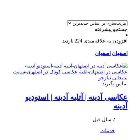
جستجو پیشرفته
افزودن به علاقه‌مندی
224 بازدید
اصفهان
اصفهان
تماس بگیرید
عکاسی آدینه | آتلیه آدینه | استودیو
آدینه
2 سال قبل
خدمات