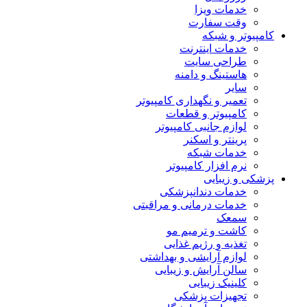
خدمات ویزا
وقت سفارت
کامپیوتر و شبکه
خدمات اینترنت
طراحی سایت
هاستینگ و دامنه
سایر
تعمیر و نگهداری کامپیوتر
کامپیوتر و قطعات
لوازم جانبی کامپیوتر
پرینتر و اسکنر
خدمات شبکه
نرم افزار کامپیوتر
پزشکی و زیبایی
خدمات دندانپزشکی
خدمات درمانی و مراقبتی
سمعک
کاشت و ترمیم مو
تغذیه و رژیم غذایی
لوازم آرایشی و بهداشتی
سالن آرایش و زیبایی
کلینیک زیبایی
تجهیزات پزشکی