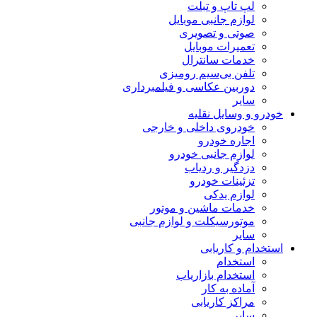
لپ تاپ و تبلت
لوازم جانبی موبایل
صوتی و تصویری
تعمیرات موبایل
خدمات سانترال
تلفن بی‌سیم رومیزی
دوربین عکاسی و فیلمبرداری
سایر
خودرو و وسایل نقلیه
خودروی داخلی و خارجی
اجاره خودرو
لوازم جانبی خودرو
دزدگیر و ردیاب
تزئینات خودرو
لوازم یدکی
خدمات ماشین و موتور
موتورسیکلت و لوازم جانبی
سایر
استخدام و کاریابی
استخدام
استخدام بازاریاب
آماده به کار
مراکز کاریابی
سایر