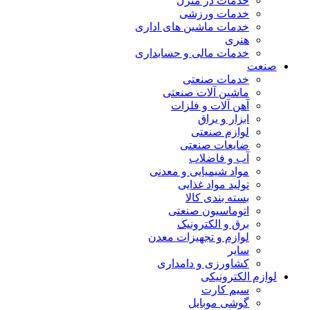
خدمات در منزل
خدمات ورزشی
خدمات ماشین های اداری
هنری
خدمات مالی و حسابداری
صنعت
خدمات صنعتی
ماشین آلات صنعتی
آهن آلات و فلزات
ابزار و یراق
لوازم صنعتی
ضایعات صنعتی
آب و فاضلاب
مواد شیمیایی و معدنی
تولید مواد غذایی
بسته بندی کالا
اتوماسیون صنعتی
برق و الکترونیک
لوازم و تجهیزات معدن
سایر
کشاورزی و دامداری
لوازم الکترونیکی
سیم کارت
گوشی موبایل