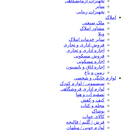
تجهیزات آزمایشگاهی
سایر
تجهیزات زیبایی
املاک
ملک صنعتی
مشاور املاک
ویلا
سایر خدمات املاک
فروش اداری و تجاری
اجاره اداری و تجاری
فروش مسکونی
اجاره مسکونی
اجاره اتاق و پانسیون
زمین و باغ
لوازم خانگی و شخصی
سیسمونی / لوازم کودک
لوازم اداری فروشگاهی
تصفیه آب و هوا
کیف و کفش
مجله و کتاب
پوشاک
کالای خواب
فرش / گلیم / قالیچه
لوازم چوبی / مبلمان