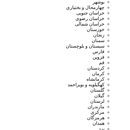
بوشهر
چهارمحال و بختیاری
خراسان جنوبی
خراسان رضوی
خراسان شمالی
خوزستان
زنجان
سمنان
سیستان و بلوچستان
فارس
قزوین
قم
کردستان
کرمان
کرمانشاه
کهگیلویه و بویراحمد
گلستان
گیلان
لرستان
مازندران
مرکزی
هرمزگان
همدان
یزد