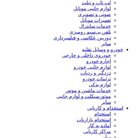
لپ تاپ و تبلت
لوازم جانبی موبایل
صوتی و تصویری
تعمیرات موبایل
خدمات سانترال
تلفن بی‌سیم رومیزی
دوربین عکاسی و فیلمبرداری
سایر
خودرو و وسایل نقلیه
خودروی داخلی و خارجی
اجاره خودرو
لوازم جانبی خودرو
دزدگیر و ردیاب
تزئینات خودرو
لوازم یدکی
خدمات ماشین و موتور
موتورسیکلت و لوازم جانبی
سایر
استخدام و کاریابی
استخدام
استخدام بازاریاب
آماده به کار
مراکز کاریابی
سایر