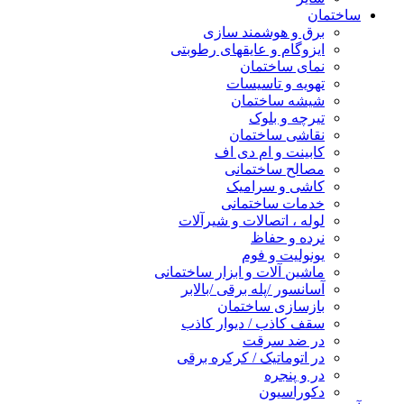
ساختمان
برق و هوشمند سازی
ایزوگام و عایقهای رطوبتی
نمای ساختمان
تهویه و تاسیسات
شیشه ساختمان
تیرچه و بلوک
نقاشی ساختمان
کابینت و ام دی اف
مصالح ساختمانی
کاشی و سرامیک
خدمات ساختمانی
لوله ، اتصالات و شیرآلات
نرده و حفاظ
یونولیت و فوم
ماشین آلات و ابزار ساختمانی
آسانسور /پله برقی /بالابر
بازسازی ساختمان
سقف کاذب / دیوار کاذب
در ضد سرقت
در اتوماتیک / کرکره برقی
در و پنجره
دکوراسیون