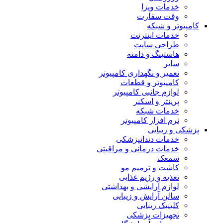
خدمات ویزا
وقت سفارت
کامپیوتر و شبکه
خدمات اینترنت
طراحی سایت
هاستینگ و دامنه
سایر
تعمیر و نگهداری کامپیوتر
کامپیوتر و قطعات
لوازم جانبی کامپیوتر
پرینتر و اسکنر
خدمات شبکه
نرم افزار کامپیوتر
پزشکی و زیبایی
خدمات دندانپزشکی
خدمات درمانی و مراقبتی
سمعک
کاشت و ترمیم مو
تغذیه و رژیم غذایی
لوازم آرایشی و بهداشتی
سالن آرایش و زیبایی
کلینیک زیبایی
تجهیزات پزشکی