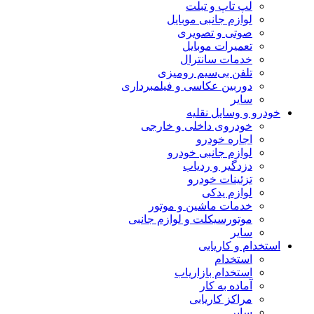
لپ تاپ و تبلت
لوازم جانبی موبایل
صوتی و تصویری
تعمیرات موبایل
خدمات سانترال
تلفن بی‌سیم رومیزی
دوربین عکاسی و فیلمبرداری
سایر
خودرو و وسایل نقلیه
خودروی داخلی و خارجی
اجاره خودرو
لوازم جانبی خودرو
دزدگیر و ردیاب
تزئینات خودرو
لوازم یدکی
خدمات ماشین و موتور
موتورسیکلت و لوازم جانبی
سایر
استخدام و کاریابی
استخدام
استخدام بازاریاب
آماده به کار
مراکز کاریابی
سایر