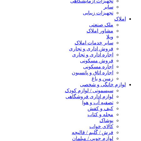
تجهیزات آزمایشگاهی
سایر
تجهیزات زیبایی
املاک
ملک صنعتی
مشاور املاک
ویلا
سایر خدمات املاک
فروش اداری و تجاری
اجاره اداری و تجاری
فروش مسکونی
اجاره مسکونی
اجاره اتاق و پانسیون
زمین و باغ
لوازم خانگی و شخصی
سیسمونی / لوازم کودک
لوازم اداری فروشگاهی
تصفیه آب و هوا
کیف و کفش
مجله و کتاب
پوشاک
کالای خواب
فرش / گلیم / قالیچه
لوازم چوبی / مبلمان