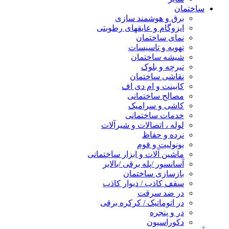
ساختمان
برق و هوشمند سازی
ایزوگام و عایقهای رطوبتی
نمای ساختمان
تهویه و تاسیسات
شیشه ساختمان
تیرچه و بلوک
نقاشی ساختمان
کابینت و ام دی اف
مصالح ساختمانی
کاشی و سرامیک
خدمات ساختمانی
لوله ، اتصالات و شیرآلات
نرده و حفاظ
یونولیت و فوم
ماشین آلات و ابزار ساختمانی
آسانسور /پله برقی /بالابر
بازسازی ساختمان
سقف کاذب / دیوار کاذب
در ضد سرقت
در اتوماتیک / کرکره برقی
در و پنجره
دکوراسیون