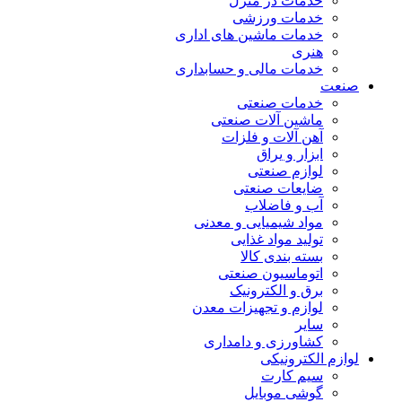
خدمات در منزل
خدمات ورزشی
خدمات ماشین های اداری
هنری
خدمات مالی و حسابداری
صنعت
خدمات صنعتی
ماشین آلات صنعتی
آهن آلات و فلزات
ابزار و یراق
لوازم صنعتی
ضایعات صنعتی
آب و فاضلاب
مواد شیمیایی و معدنی
تولید مواد غذایی
بسته بندی کالا
اتوماسیون صنعتی
برق و الکترونیک
لوازم و تجهیزات معدن
سایر
کشاورزی و دامداری
لوازم الکترونیکی
سیم کارت
گوشی موبایل