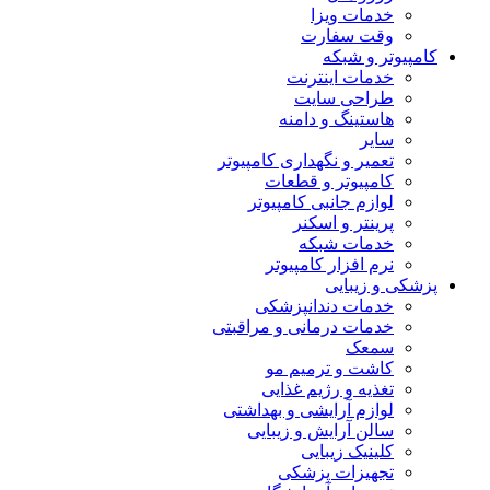
خدمات ویزا
وقت سفارت
کامپیوتر و شبکه
خدمات اینترنت
طراحی سایت
هاستینگ و دامنه
سایر
تعمیر و نگهداری کامپیوتر
کامپیوتر و قطعات
لوازم جانبی کامپیوتر
پرینتر و اسکنر
خدمات شبکه
نرم افزار کامپیوتر
پزشکی و زیبایی
خدمات دندانپزشکی
خدمات درمانی و مراقبتی
سمعک
کاشت و ترمیم مو
تغذیه و رژیم غذایی
لوازم آرایشی و بهداشتی
سالن آرایش و زیبایی
کلینیک زیبایی
تجهیزات پزشکی