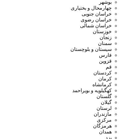
بوشهر
چهارمحال و بختیاری
خراسان جنوبی
خراسان رضوی
خراسان شمالی
خوزستان
زنجان
سمنان
سیستان و بلوچستان
فارس
قزوین
قم
کردستان
کرمان
کرمانشاه
کهگیلویه و بویراحمد
گلستان
گیلان
لرستان
مازندران
مرکزی
هرمزگان
همدان
یزد