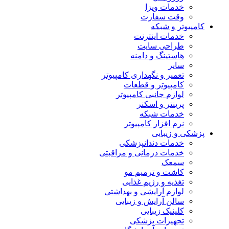
خدمات ویزا
وقت سفارت
کامپیوتر و شبکه
خدمات اینترنت
طراحی سایت
هاستینگ و دامنه
سایر
تعمیر و نگهداری کامپیوتر
کامپیوتر و قطعات
لوازم جانبی کامپیوتر
پرینتر و اسکنر
خدمات شبکه
نرم افزار کامپیوتر
پزشکی و زیبایی
خدمات دندانپزشکی
خدمات درمانی و مراقبتی
سمعک
کاشت و ترمیم مو
تغذیه و رژیم غذایی
لوازم آرایشی و بهداشتی
سالن آرایش و زیبایی
کلینیک زیبایی
تجهیزات پزشکی