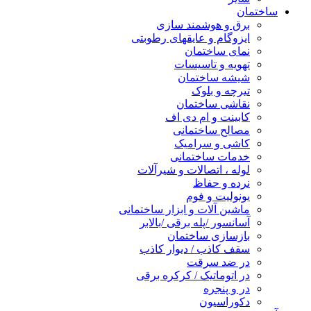
ساختمان
برق و هوشمند سازی
ایزوگام و عایقهای رطوبتی
نمای ساختمان
تهویه و تاسیسات
شیشه ساختمان
تیرچه و بلوک
نقاشی ساختمان
کابینت و ام دی اف
مصالح ساختمانی
کاشی و سرامیک
خدمات ساختمانی
لوله ، اتصالات و شیرآلات
نرده و حفاظ
یونولیت و فوم
ماشین آلات و ابزار ساختمانی
آسانسور /پله برقی /بالابر
بازسازی ساختمان
سقف کاذب / دیوار کاذب
در ضد سرقت
در اتوماتیک / کرکره برقی
در و پنجره
دکوراسیون