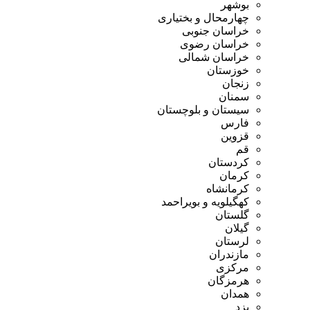
بوشهر
چهارمحال و بختیاری
خراسان جنوبی
خراسان رضوی
خراسان شمالی
خوزستان
زنجان
سمنان
سیستان و بلوچستان
فارس
قزوین
قم
کردستان
کرمان
کرمانشاه
کهگیلویه و بویراحمد
گلستان
گیلان
لرستان
مازندران
مرکزی
هرمزگان
همدان
یزد