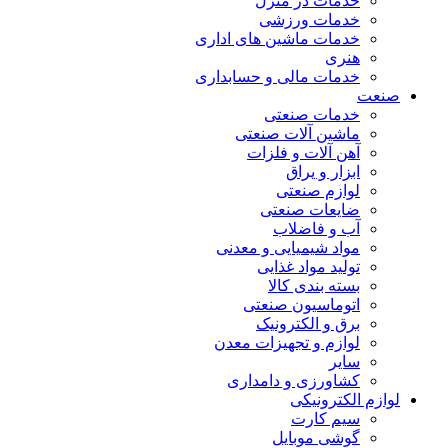
خدمات در منزل
خدمات ورزشی
خدمات ماشین های اداری
هنری
خدمات مالی و حسابداری
صنعت
خدمات صنعتی
ماشین آلات صنعتی
آهن آلات و فلزات
ابزار و یراق
لوازم صنعتی
ضایعات صنعتی
آب و فاضلاب
مواد شیمیایی و معدنی
تولید مواد غذایی
بسته بندی کالا
اتوماسیون صنعتی
برق و الکترونیک
لوازم و تجهیزات معدن
سایر
کشاورزی و دامداری
لوازم الکترونیکی
سیم کارت
گوشی موبایل