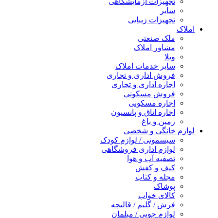
تجهیزات آزمایشگاهی
سایر
تجهیزات زیبایی
املاک
ملک صنعتی
مشاور املاک
ویلا
سایر خدمات املاک
فروش اداری و تجاری
اجاره اداری و تجاری
فروش مسکونی
اجاره مسکونی
اجاره اتاق و پانسیون
زمین و باغ
لوازم خانگی و شخصی
سیسمونی / لوازم کودک
لوازم اداری فروشگاهی
تصفیه آب و هوا
کیف و کفش
مجله و کتاب
پوشاک
کالای خواب
فرش / گلیم / قالیچه
لوازم چوبی / مبلمان