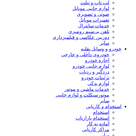
لپ تاپ و تبلت
لوازم جانبی موبایل
صوتی و تصویری
تعمیرات موبایل
خدمات سانترال
تلفن بی‌سیم رومیزی
دوربین عکاسی و فیلمبرداری
سایر
خودرو و وسایل نقلیه
خودروی داخلی و خارجی
اجاره خودرو
لوازم جانبی خودرو
دزدگیر و ردیاب
تزئینات خودرو
لوازم یدکی
خدمات ماشین و موتور
موتورسیکلت و لوازم جانبی
سایر
استخدام و کاریابی
استخدام
استخدام بازاریاب
آماده به کار
مراکز کاریابی
سایر