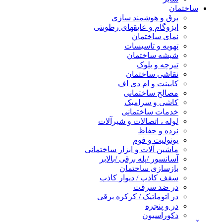
ساختمان
برق و هوشمند سازی
ایزوگام و عایقهای رطوبتی
نمای ساختمان
تهویه و تاسیسات
شیشه ساختمان
تیرچه و بلوک
نقاشی ساختمان
کابینت و ام دی اف
مصالح ساختمانی
کاشی و سرامیک
خدمات ساختمانی
لوله ، اتصالات و شیرآلات
نرده و حفاظ
یونولیت و فوم
ماشین آلات و ابزار ساختمانی
آسانسور /پله برقی /بالابر
بازسازی ساختمان
سقف کاذب / دیوار کاذب
در ضد سرقت
در اتوماتیک / کرکره برقی
در و پنجره
دکوراسیون