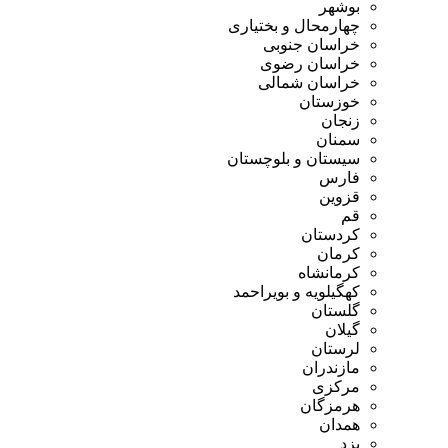
بوشهر
چهارمحال و بختیاری
خراسان جنوبی
خراسان رضوی
خراسان شمالی
خوزستان
زنجان
سمنان
سیستان و بلوچستان
فارس
قزوین
قم
کردستان
کرمان
کرمانشاه
کهگیلویه و بویراحمد
گلستان
گیلان
لرستان
مازندران
مرکزی
هرمزگان
همدان
یزد