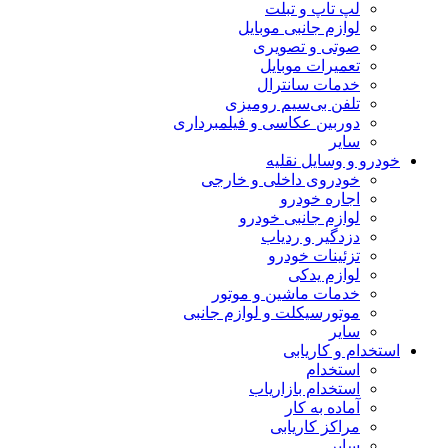
لپ تاپ و تبلت
لوازم جانبی موبایل
صوتی و تصویری
تعمیرات موبایل
خدمات سانترال
تلفن بی‌سیم رومیزی
دوربین عکاسی و فیلمبرداری
سایر
خودرو و وسایل نقلیه
خودروی داخلی و خارجی
اجاره خودرو
لوازم جانبی خودرو
دزدگیر و ردیاب
تزئینات خودرو
لوازم یدکی
خدمات ماشین و موتور
موتورسیکلت و لوازم جانبی
سایر
استخدام و کاریابی
استخدام
استخدام بازاریاب
آماده به کار
مراکز کاریابی
سایر