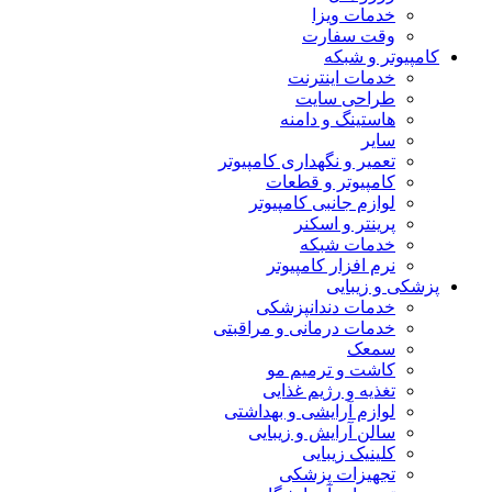
خدمات ویزا
وقت سفارت
کامپیوتر و شبکه
خدمات اینترنت
طراحی سایت
هاستینگ و دامنه
سایر
تعمیر و نگهداری کامپیوتر
کامپیوتر و قطعات
لوازم جانبی کامپیوتر
پرینتر و اسکنر
خدمات شبکه
نرم افزار کامپیوتر
پزشکی و زیبایی
خدمات دندانپزشکی
خدمات درمانی و مراقبتی
سمعک
کاشت و ترمیم مو
تغذیه و رژیم غذایی
لوازم آرایشی و بهداشتی
سالن آرایش و زیبایی
کلینیک زیبایی
تجهیزات پزشکی