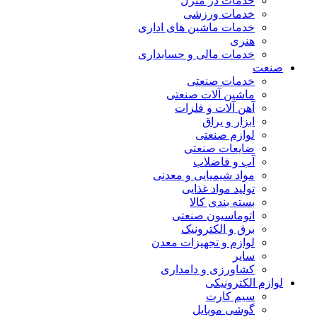
خدمات در منزل
خدمات ورزشی
خدمات ماشین های اداری
هنری
خدمات مالی و حسابداری
صنعت
خدمات صنعتی
ماشین آلات صنعتی
آهن آلات و فلزات
ابزار و یراق
لوازم صنعتی
ضایعات صنعتی
آب و فاضلاب
مواد شیمیایی و معدنی
تولید مواد غذایی
بسته بندی کالا
اتوماسیون صنعتی
برق و الکترونیک
لوازم و تجهیزات معدن
سایر
کشاورزی و دامداری
لوازم الکترونیکی
سیم کارت
گوشی موبایل