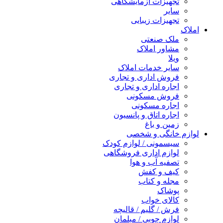
تجهیزات آزمایشگاهی
سایر
تجهیزات زیبایی
املاک
ملک صنعتی
مشاور املاک
ویلا
سایر خدمات املاک
فروش اداری و تجاری
اجاره اداری و تجاری
فروش مسکونی
اجاره مسکونی
اجاره اتاق و پانسیون
زمین و باغ
لوازم خانگی و شخصی
سیسمونی / لوازم کودک
لوازم اداری فروشگاهی
تصفیه آب و هوا
کیف و کفش
مجله و کتاب
پوشاک
کالای خواب
فرش / گلیم / قالیچه
لوازم چوبی / مبلمان