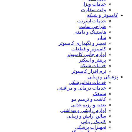
خدمات ویزا
وقت سفارت
کامپیوتر و شبکه
خدمات اینترنت
طراحی سایت
هاستینگ و دامنه
سایر
تعمیر و نگهداری کامپیوتر
کامپیوتر و قطعات
لوازم جانبی کامپیوتر
پرینتر و اسکنر
خدمات شبکه
نرم افزار کامپیوتر
پزشکی و زیبایی
خدمات دندانپزشکی
خدمات درمانی و مراقبتی
سمعک
کاشت و ترمیم مو
تغذیه و رژیم غذایی
لوازم آرایشی و بهداشتی
سالن آرایش و زیبایی
کلینیک زیبایی
تجهیزات پزشکی