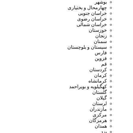
بوشهر
چهارمحال و بختیاری
خراسان جنوبی
خراسان رضوی
خراسان شمالی
خوزستان
زنجان
سمنان
سیستان و بلوچستان
فارس
قزوین
قم
کردستان
کرمان
کرمانشاه
کهگیلویه و بویراحمد
گلستان
گیلان
لرستان
مازندران
مرکزی
هرمزگان
همدان
یزد