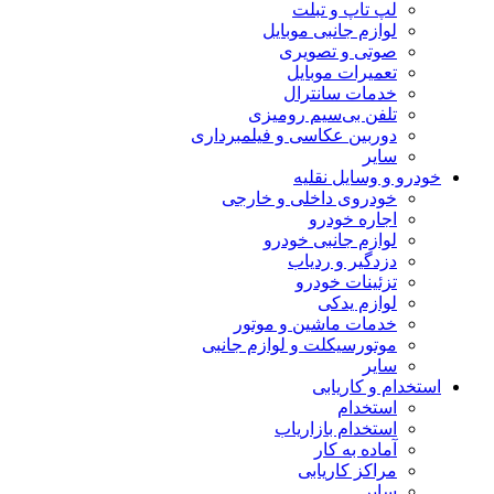
لپ تاپ و تبلت
لوازم جانبی موبایل
صوتی و تصویری
تعمیرات موبایل
خدمات سانترال
تلفن بی‌سیم رومیزی
دوربین عکاسی و فیلمبرداری
سایر
خودرو و وسایل نقلیه
خودروی داخلی و خارجی
اجاره خودرو
لوازم جانبی خودرو
دزدگیر و ردیاب
تزئینات خودرو
لوازم یدکی
خدمات ماشین و موتور
موتورسیکلت و لوازم جانبی
سایر
استخدام و کاریابی
استخدام
استخدام بازاریاب
آماده به کار
مراکز کاریابی
سایر