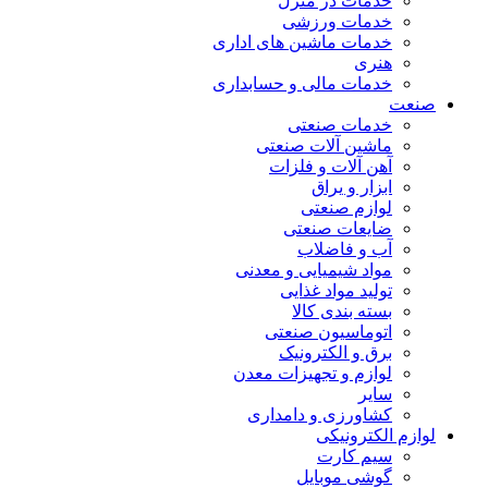
خدمات در منزل
خدمات ورزشی
خدمات ماشین های اداری
هنری
خدمات مالی و حسابداری
صنعت
خدمات صنعتی
ماشین آلات صنعتی
آهن آلات و فلزات
ابزار و یراق
لوازم صنعتی
ضایعات صنعتی
آب و فاضلاب
مواد شیمیایی و معدنی
تولید مواد غذایی
بسته بندی کالا
اتوماسیون صنعتی
برق و الکترونیک
لوازم و تجهیزات معدن
سایر
کشاورزی و دامداری
لوازم الکترونیکی
سیم کارت
گوشی موبایل