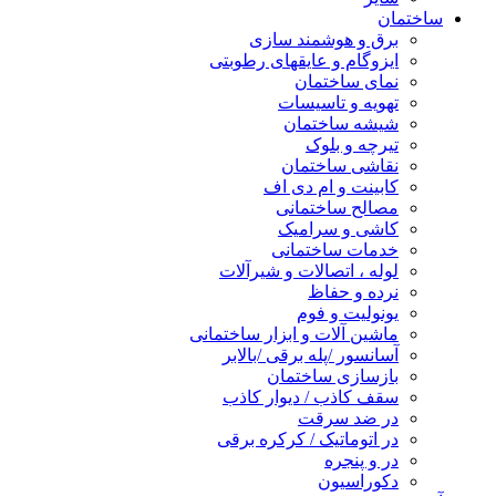
ساختمان
برق و هوشمند سازی
ایزوگام و عایقهای رطوبتی
نمای ساختمان
تهویه و تاسیسات
شیشه ساختمان
تیرچه و بلوک
نقاشی ساختمان
کابینت و ام دی اف
مصالح ساختمانی
کاشی و سرامیک
خدمات ساختمانی
لوله ، اتصالات و شیرآلات
نرده و حفاظ
یونولیت و فوم
ماشین آلات و ابزار ساختمانی
آسانسور /پله برقی /بالابر
بازسازی ساختمان
سقف کاذب / دیوار کاذب
در ضد سرقت
در اتوماتیک / کرکره برقی
در و پنجره
دکوراسیون