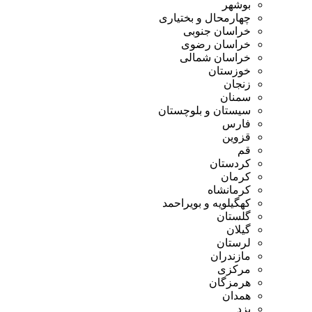
بوشهر
چهارمحال و بختیاری
خراسان جنوبی
خراسان رضوی
خراسان شمالی
خوزستان
زنجان
سمنان
سیستان و بلوچستان
فارس
قزوین
قم
کردستان
کرمان
کرمانشاه
کهگیلویه و بویراحمد
گلستان
گیلان
لرستان
مازندران
مرکزی
هرمزگان
همدان
یزد