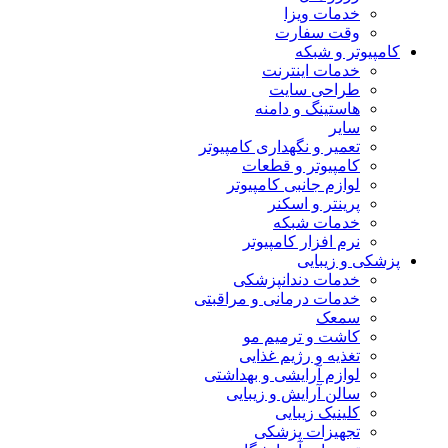
خدمات ویزا
وقت سفارت
کامپیوتر و شبکه
خدمات اینترنت
طراحی سایت
هاستینگ و دامنه
سایر
تعمیر و نگهداری کامپیوتر
کامپیوتر و قطعات
لوازم جانبی کامپیوتر
پرینتر و اسکنر
خدمات شبکه
نرم افزار کامپیوتر
پزشکی و زیبایی
خدمات دندانپزشکی
خدمات درمانی و مراقبتی
سمعک
کاشت و ترمیم مو
تغذیه و رژیم غذایی
لوازم آرایشی و بهداشتی
سالن آرایش و زیبایی
کلینیک زیبایی
تجهیزات پزشکی