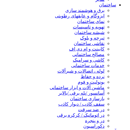
ساختمان
برق و هوشمند سازی
ایزوگام و عایقهای رطوبتی
نمای ساختمان
تهویه و تاسیسات
شیشه ساختمان
تیرچه و بلوک
نقاشی ساختمان
کابینت و ام دی اف
مصالح ساختمانی
کاشی و سرامیک
خدمات ساختمانی
لوله ، اتصالات و شیرآلات
نرده و حفاظ
یونولیت و فوم
ماشین آلات و ابزار ساختمانی
آسانسور /پله برقی /بالابر
بازسازی ساختمان
سقف کاذب / دیوار کاذب
در ضد سرقت
در اتوماتیک / کرکره برقی
در و پنجره
دکوراسیون