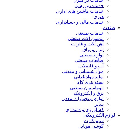
خدمات در منزل
خدمات ورزشی
خدمات ماشین های اداری
هنری
خدمات مالی و حسابداری
صنعت
خدمات صنعتی
ماشین آلات صنعتی
آهن آلات و فلزات
ابزار و یراق
لوازم صنعتی
ضایعات صنعتی
آب و فاضلاب
مواد شیمیایی و معدنی
تولید مواد غذایی
بسته بندی کالا
اتوماسیون صنعتی
برق و الکترونیک
لوازم و تجهیزات معدن
سایر
کشاورزی و دامداری
لوازم الکترونیکی
سیم کارت
گوشی موبایل