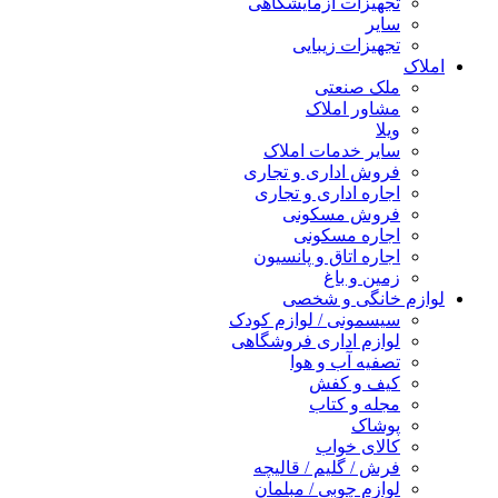
تجهیزات آزمایشگاهی
سایر
تجهیزات زیبایی
املاک
ملک صنعتی
مشاور املاک
ویلا
سایر خدمات املاک
فروش اداری و تجاری
اجاره اداری و تجاری
فروش مسکونی
اجاره مسکونی
اجاره اتاق و پانسیون
زمین و باغ
لوازم خانگی و شخصی
سیسمونی / لوازم کودک
لوازم اداری فروشگاهی
تصفیه آب و هوا
کیف و کفش
مجله و کتاب
پوشاک
کالای خواب
فرش / گلیم / قالیچه
لوازم چوبی / مبلمان