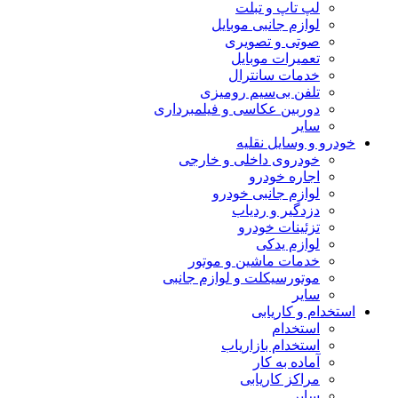
لپ تاپ و تبلت
لوازم جانبی موبایل
صوتی و تصویری
تعمیرات موبایل
خدمات سانترال
تلفن بی‌سیم رومیزی
دوربین عکاسی و فیلمبرداری
سایر
خودرو و وسایل نقلیه
خودروی داخلی و خارجی
اجاره خودرو
لوازم جانبی خودرو
دزدگیر و ردیاب
تزئینات خودرو
لوازم یدکی
خدمات ماشین و موتور
موتورسیکلت و لوازم جانبی
سایر
استخدام و کاریابی
استخدام
استخدام بازاریاب
آماده به کار
مراکز کاریابی
سایر