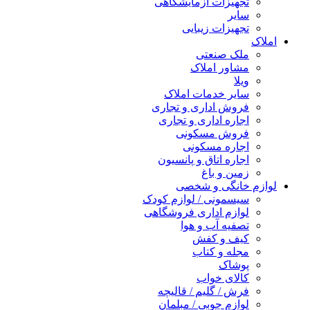
تجهیزات آزمایشگاهی
سایر
تجهیزات زیبایی
املاک
ملک صنعتی
مشاور املاک
ویلا
سایر خدمات املاک
فروش اداری و تجاری
اجاره اداری و تجاری
فروش مسکونی
اجاره مسکونی
اجاره اتاق و پانسیون
زمین و باغ
لوازم خانگی و شخصی
سیسمونی / لوازم کودک
لوازم اداری فروشگاهی
تصفیه آب و هوا
کیف و کفش
مجله و کتاب
پوشاک
کالای خواب
فرش / گلیم / قالیچه
لوازم چوبی / مبلمان