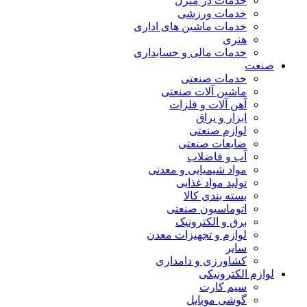
خدمات در منزل
خدمات ورزشی
خدمات ماشین های اداری
هنری
خدمات مالی و حسابداری
صنعت
خدمات صنعتی
ماشین آلات صنعتی
آهن آلات و فلزات
ابزار و یراق
لوازم صنعتی
ضایعات صنعتی
آب و فاضلاب
مواد شیمیایی و معدنی
تولید مواد غذایی
بسته بندی کالا
اتوماسیون صنعتی
برق و الکترونیک
لوازم و تجهیزات معدن
سایر
کشاورزی و دامداری
لوازم الکترونیکی
سیم کارت
گوشی موبایل