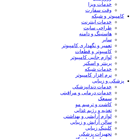
خدمات ویزا
وقت سفارت
کامپیوتر و شبکه
خدمات اینترنت
طراحی سایت
هاستینگ و دامنه
سایر
تعمیر و نگهداری کامپیوتر
کامپیوتر و قطعات
لوازم جانبی کامپیوتر
پرینتر و اسکنر
خدمات شبکه
نرم افزار کامپیوتر
پزشکی و زیبایی
خدمات دندانپزشکی
خدمات درمانی و مراقبتی
سمعک
کاشت و ترمیم مو
تغذیه و رژیم غذایی
لوازم آرایشی و بهداشتی
سالن آرایش و زیبایی
کلینیک زیبایی
تجهیزات پزشکی