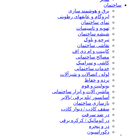
ساختمان
برق و هوشمند سازی
ایزوگام و عایقهای رطوبتی
نمای ساختمان
تهویه و تاسیسات
شیشه ساختمان
تیرچه و بلوک
نقاشی ساختمان
کابینت و ام دی اف
مصالح ساختمانی
کاشی و سرامیک
خدمات ساختمانی
لوله ، اتصالات و شیرآلات
نرده و حفاظ
یونولیت و فوم
ماشین آلات و ابزار ساختمانی
آسانسور /پله برقی /بالابر
بازسازی ساختمان
سقف کاذب / دیوار کاذب
در ضد سرقت
در اتوماتیک / کرکره برقی
در و پنجره
دکوراسیون