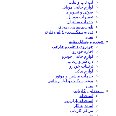
لپ تاپ و تبلت
لوازم جانبی موبایل
صوتی و تصویری
تعمیرات موبایل
خدمات سانترال
تلفن بی‌سیم رومیزی
دوربین عکاسی و فیلمبرداری
سایر
خودرو و وسایل نقلیه
خودروی داخلی و خارجی
اجاره خودرو
لوازم جانبی خودرو
دزدگیر و ردیاب
تزئینات خودرو
لوازم یدکی
خدمات ماشین و موتور
موتورسیکلت و لوازم جانبی
سایر
استخدام و کاریابی
استخدام
استخدام بازاریاب
آماده به کار
مراکز کاریابی
سایر