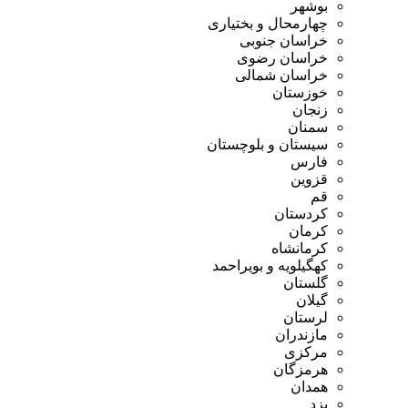
بوشهر
چهارمحال و بختیاری
خراسان جنوبی
خراسان رضوی
خراسان شمالی
خوزستان
زنجان
سمنان
سیستان و بلوچستان
فارس
قزوین
قم
کردستان
کرمان
کرمانشاه
کهگیلویه و بویراحمد
گلستان
گیلان
لرستان
مازندران
مرکزی
هرمزگان
همدان
یزد