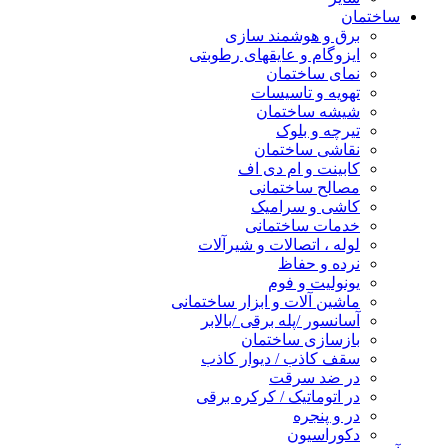
ساختمان
برق و هوشمند سازی
ایزوگام و عایقهای رطوبتی
نمای ساختمان
تهویه و تاسیسات
شیشه ساختمان
تیرچه و بلوک
نقاشی ساختمان
کابینت و ام دی اف
مصالح ساختمانی
کاشی و سرامیک
خدمات ساختمانی
لوله ، اتصالات و شیرآلات
نرده و حفاظ
یونولیت و فوم
ماشین آلات و ابزار ساختمانی
آسانسور /پله برقی /بالابر
بازسازی ساختمان
سقف کاذب / دیوار کاذب
در ضد سرقت
در اتوماتیک / کرکره برقی
در و پنجره
دکوراسیون