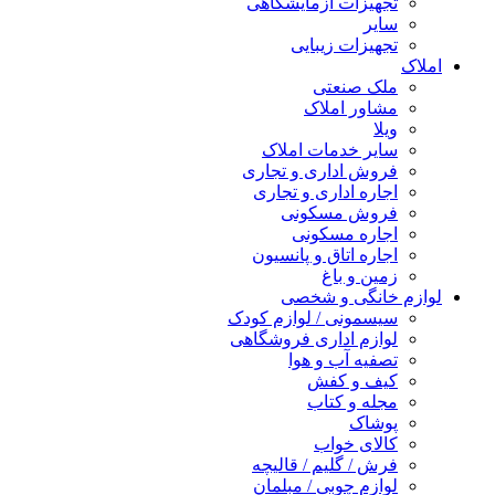
تجهیزات آزمایشگاهی
سایر
تجهیزات زیبایی
املاک
ملک صنعتی
مشاور املاک
ویلا
سایر خدمات املاک
فروش اداری و تجاری
اجاره اداری و تجاری
فروش مسکونی
اجاره مسکونی
اجاره اتاق و پانسیون
زمین و باغ
لوازم خانگی و شخصی
سیسمونی / لوازم کودک
لوازم اداری فروشگاهی
تصفیه آب و هوا
کیف و کفش
مجله و کتاب
پوشاک
کالای خواب
فرش / گلیم / قالیچه
لوازم چوبی / مبلمان