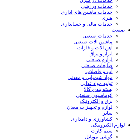
خدمات در منزل
خدمات ورزشی
خدمات ماشین های اداری
هنری
خدمات مالی و حسابداری
صنعت
خدمات صنعتی
ماشین آلات صنعتی
آهن آلات و فلزات
ابزار و یراق
لوازم صنعتی
ضایعات صنعتی
آب و فاضلاب
مواد شیمیایی و معدنی
تولید مواد غذایی
بسته بندی کالا
اتوماسیون صنعتی
برق و الکترونیک
لوازم و تجهیزات معدن
سایر
کشاورزی و دامداری
لوازم الکترونیکی
سیم کارت
گوشی موبایل