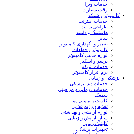
خدمات ویزا
وقت سفارت
کامپیوتر و شبکه
خدمات اینترنت
طراحی سایت
هاستینگ و دامنه
سایر
تعمیر و نگهداری کامپیوتر
کامپیوتر و قطعات
لوازم جانبی کامپیوتر
پرینتر و اسکنر
خدمات شبکه
نرم افزار کامپیوتر
پزشکی و زیبایی
خدمات دندانپزشکی
خدمات درمانی و مراقبتی
سمعک
کاشت و ترمیم مو
تغذیه و رژیم غذایی
لوازم آرایشی و بهداشتی
سالن آرایش و زیبایی
کلینیک زیبایی
تجهیزات پزشکی