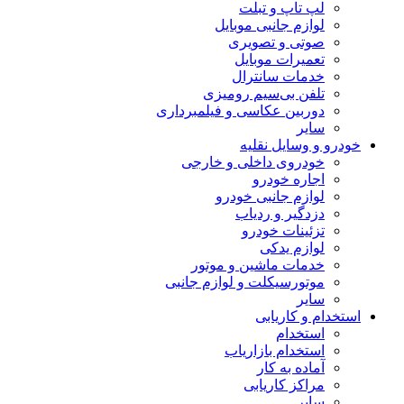
لپ تاپ و تبلت
لوازم جانبی موبایل
صوتی و تصویری
تعمیرات موبایل
خدمات سانترال
تلفن بی‌سیم رومیزی
دوربین عکاسی و فیلمبرداری
سایر
خودرو و وسایل نقلیه
خودروی داخلی و خارجی
اجاره خودرو
لوازم جانبی خودرو
دزدگیر و ردیاب
تزئینات خودرو
لوازم یدکی
خدمات ماشین و موتور
موتورسیکلت و لوازم جانبی
سایر
استخدام و کاریابی
استخدام
استخدام بازاریاب
آماده به کار
مراکز کاریابی
سایر