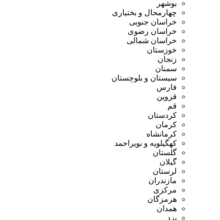
بوشهر
چهارمحال و بختیاری
خراسان جنوبی
خراسان رضوی
خراسان شمالی
خوزستان
زنجان
سمنان
سیستان و بلوچستان
فارس
قزوین
قم
کردستان
کرمان
کرمانشاه
کهگیلویه و بویراحمد
گلستان
گیلان
لرستان
مازندران
مرکزی
هرمزگان
همدان
یزد