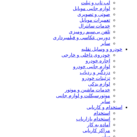
لپ تاپ و تبلت
لوازم جانبی موبایل
صوتی و تصویری
تعمیرات موبایل
خدمات سانترال
تلفن بی‌سیم رومیزی
دوربین عکاسی و فیلمبرداری
سایر
خودرو و وسایل نقلیه
خودروی داخلی و خارجی
اجاره خودرو
لوازم جانبی خودرو
دزدگیر و ردیاب
تزئینات خودرو
لوازم یدکی
خدمات ماشین و موتور
موتورسیکلت و لوازم جانبی
سایر
استخدام و کاریابی
استخدام
استخدام بازاریاب
آماده به کار
مراکز کاریابی
سایر