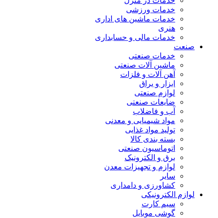
خدمات در منزل
خدمات ورزشی
خدمات ماشین های اداری
هنری
خدمات مالی و حسابداری
صنعت
خدمات صنعتی
ماشین آلات صنعتی
آهن آلات و فلزات
ابزار و یراق
لوازم صنعتی
ضایعات صنعتی
آب و فاضلاب
مواد شیمیایی و معدنی
تولید مواد غذایی
بسته بندی کالا
اتوماسیون صنعتی
برق و الکترونیک
لوازم و تجهیزات معدن
سایر
کشاورزی و دامداری
لوازم الکترونیکی
سیم کارت
گوشی موبایل