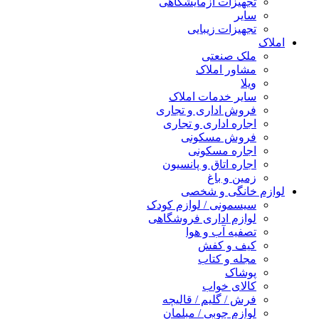
تجهیزات آزمایشگاهی
سایر
تجهیزات زیبایی
املاک
ملک صنعتی
مشاور املاک
ویلا
سایر خدمات املاک
فروش اداری و تجاری
اجاره اداری و تجاری
فروش مسکونی
اجاره مسکونی
اجاره اتاق و پانسیون
زمین و باغ
لوازم خانگی و شخصی
سیسمونی / لوازم کودک
لوازم اداری فروشگاهی
تصفیه آب و هوا
کیف و کفش
مجله و کتاب
پوشاک
کالای خواب
فرش / گلیم / قالیچه
لوازم چوبی / مبلمان