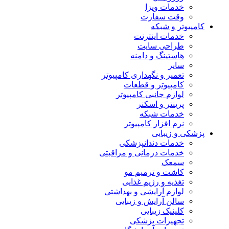
خدمات ویزا
وقت سفارت
کامپیوتر و شبکه
خدمات اینترنت
طراحی سایت
هاستینگ و دامنه
سایر
تعمیر و نگهداری کامپیوتر
کامپیوتر و قطعات
لوازم جانبی کامپیوتر
پرینتر و اسکنر
خدمات شبکه
نرم افزار کامپیوتر
پزشکی و زیبایی
خدمات دندانپزشکی
خدمات درمانی و مراقبتی
سمعک
کاشت و ترمیم مو
تغذیه و رژیم غذایی
لوازم آرایشی و بهداشتی
سالن آرایش و زیبایی
کلینیک زیبایی
تجهیزات پزشکی