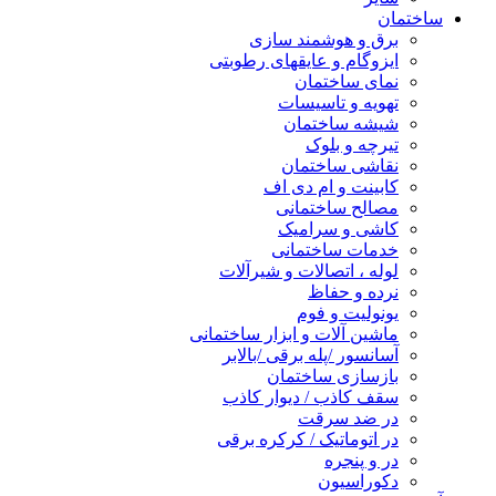
ساختمان
برق و هوشمند سازی
ایزوگام و عایقهای رطوبتی
نمای ساختمان
تهویه و تاسیسات
شیشه ساختمان
تیرچه و بلوک
نقاشی ساختمان
کابینت و ام دی اف
مصالح ساختمانی
کاشی و سرامیک
خدمات ساختمانی
لوله ، اتصالات و شیرآلات
نرده و حفاظ
یونولیت و فوم
ماشین آلات و ابزار ساختمانی
آسانسور /پله برقی /بالابر
بازسازی ساختمان
سقف کاذب / دیوار کاذب
در ضد سرقت
در اتوماتیک / کرکره برقی
در و پنجره
دکوراسیون