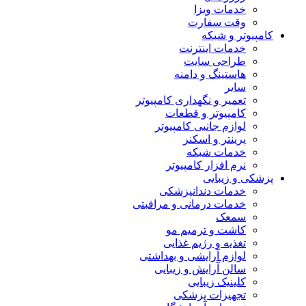
خدمات ویزا
وقت سفارت
کامپیوتر و شبکه
خدمات اینترنت
طراحی سایت
هاستینگ و دامنه
سایر
تعمیر و نگهداری کامپیوتر
کامپیوتر و قطعات
لوازم جانبی کامپیوتر
پرینتر و اسکنر
خدمات شبکه
نرم افزار کامپیوتر
پزشکی و زیبایی
خدمات دندانپزشکی
خدمات درمانی و مراقبتی
سمعک
کاشت و ترمیم مو
تغذیه و رژیم غذایی
لوازم آرایشی و بهداشتی
سالن آرایش و زیبایی
کلینیک زیبایی
تجهیزات پزشکی