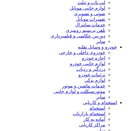
لپ تاپ و تبلت
لوازم جانبی موبایل
صوتی و تصویری
تعمیرات موبایل
خدمات سانترال
تلفن بی‌سیم رومیزی
دوربین عکاسی و فیلمبرداری
سایر
خودرو و وسایل نقلیه
خودروی داخلی و خارجی
اجاره خودرو
لوازم جانبی خودرو
دزدگیر و ردیاب
تزئینات خودرو
لوازم یدکی
خدمات ماشین و موتور
موتورسیکلت و لوازم جانبی
سایر
استخدام و کاریابی
استخدام
استخدام بازاریاب
آماده به کار
مراکز کاریابی
سایر