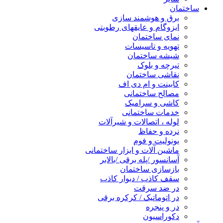
ساختمان
برق و هوشمند سازی
ایزوگام و عایقهای رطوبتی
نمای ساختمان
تهویه و تاسیسات
شیشه ساختمان
تیرچه و بلوک
نقاشی ساختمان
کابینت و ام دی اف
مصالح ساختمانی
کاشی و سرامیک
خدمات ساختمانی
لوله ، اتصالات و شیرآلات
نرده و حفاظ
یونولیت و فوم
ماشین آلات و ابزار ساختمانی
آسانسور /پله برقی /بالابر
بازسازی ساختمان
سقف کاذب / دیوار کاذب
در ضد سرقت
در اتوماتیک / کرکره برقی
در و پنجره
دکوراسیون