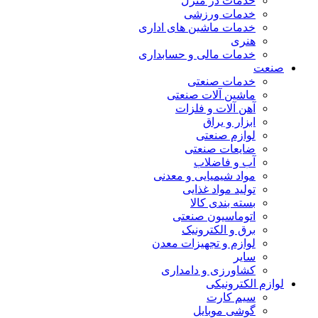
خدمات در منزل
خدمات ورزشی
خدمات ماشین های اداری
هنری
خدمات مالی و حسابداری
صنعت
خدمات صنعتی
ماشین آلات صنعتی
آهن آلات و فلزات
ابزار و یراق
لوازم صنعتی
ضایعات صنعتی
آب و فاضلاب
مواد شیمیایی و معدنی
تولید مواد غذایی
بسته بندی کالا
اتوماسیون صنعتی
برق و الکترونیک
لوازم و تجهیزات معدن
سایر
کشاورزی و دامداری
لوازم الکترونیکی
سیم کارت
گوشی موبایل