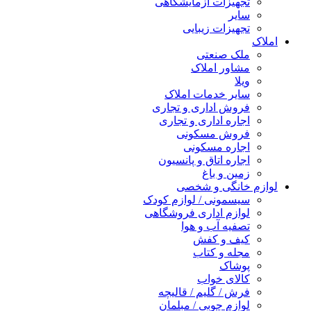
تجهیزات آزمایشگاهی
سایر
تجهیزات زیبایی
املاک
ملک صنعتی
مشاور املاک
ویلا
سایر خدمات املاک
فروش اداری و تجاری
اجاره اداری و تجاری
فروش مسکونی
اجاره مسکونی
اجاره اتاق و پانسیون
زمین و باغ
لوازم خانگی و شخصی
سیسمونی / لوازم کودک
لوازم اداری فروشگاهی
تصفیه آب و هوا
کیف و کفش
مجله و کتاب
پوشاک
کالای خواب
فرش / گلیم / قالیچه
لوازم چوبی / مبلمان