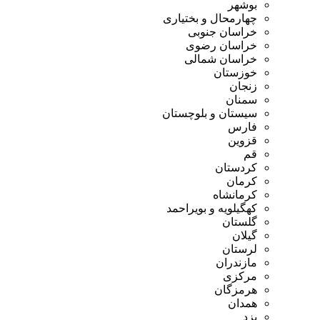
بوشهر
چهارمحال و بختیاری
خراسان جنوبی
خراسان رضوی
خراسان شمالی
خوزستان
زنجان
سمنان
سیستان و بلوچستان
فارس
قزوین
قم
کردستان
کرمان
کرمانشاه
کهگیلویه و بویراحمد
گلستان
گیلان
لرستان
مازندران
مرکزی
هرمزگان
همدان
یزد