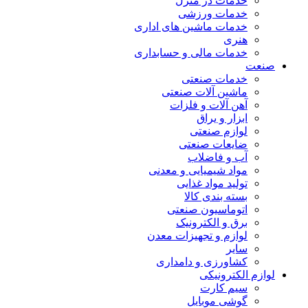
خدمات در منزل
خدمات ورزشی
خدمات ماشین های اداری
هنری
خدمات مالی و حسابداری
صنعت
خدمات صنعتی
ماشین آلات صنعتی
آهن آلات و فلزات
ابزار و یراق
لوازم صنعتی
ضایعات صنعتی
آب و فاضلاب
مواد شیمیایی و معدنی
تولید مواد غذایی
بسته بندی کالا
اتوماسیون صنعتی
برق و الکترونیک
لوازم و تجهیزات معدن
سایر
کشاورزی و دامداری
لوازم الکترونیکی
سیم کارت
گوشی موبایل