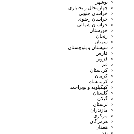
بوشهر
چهارمحال و بختیاری
خراسان جنوبی
خراسان رضوی
خراسان شمالی
خوزستان
زنجان
سمنان
سیستان و بلوچستان
فارس
قزوین
قم
کردستان
کرمان
کرمانشاه
کهگیلویه و بویراحمد
گلستان
گیلان
لرستان
مازندران
مرکزی
هرمزگان
همدان
یزد