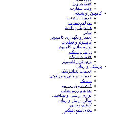
خدمات ویزا
وقت سفارت
کامپیوتر و شبکه
خدمات اینترنت
طراحی سایت
هاستینگ و دامنه
سایر
تعمیر و نگهداری کامپیوتر
کامپیوتر و قطعات
لوازم جانبی کامپیوتر
پرینتر و اسکنر
خدمات شبکه
نرم افزار کامپیوتر
پزشکی و زیبایی
خدمات دندانپزشکی
خدمات درمانی و مراقبتی
سمعک
کاشت و ترمیم مو
تغذیه و رژیم غذایی
لوازم آرایشی و بهداشتی
سالن آرایش و زیبایی
کلینیک زیبایی
تجهیزات پزشکی