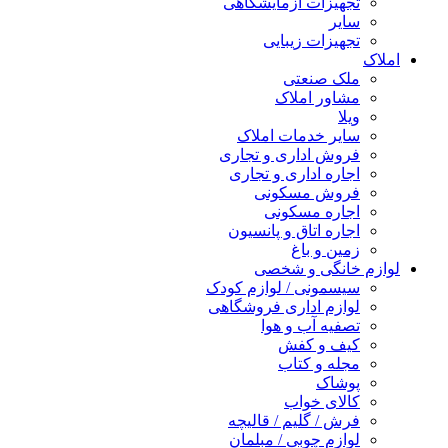
تجهیزات آزمایشگاهی
سایر
تجهیزات زیبایی
املاک
ملک صنعتی
مشاور املاک
ویلا
سایر خدمات املاک
فروش اداری و تجاری
اجاره اداری و تجاری
فروش مسکونی
اجاره مسکونی
اجاره اتاق و پانسیون
زمین و باغ
لوازم خانگی و شخصی
سیسمونی / لوازم کودک
لوازم اداری فروشگاهی
تصفیه آب و هوا
کیف و کفش
مجله و کتاب
پوشاک
کالای خواب
فرش / گلیم / قالیچه
لوازم چوبی / مبلمان