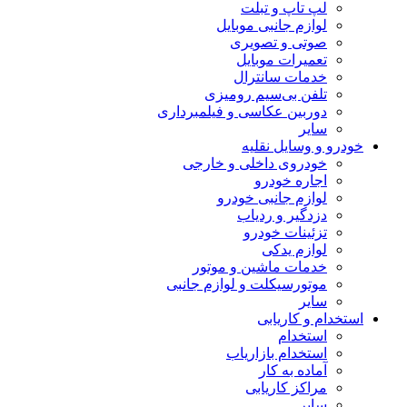
لپ تاپ و تبلت
لوازم جانبی موبایل
صوتی و تصویری
تعمیرات موبایل
خدمات سانترال
تلفن بی‌سیم رومیزی
دوربین عکاسی و فیلمبرداری
سایر
خودرو و وسایل نقلیه
خودروی داخلی و خارجی
اجاره خودرو
لوازم جانبی خودرو
دزدگیر و ردیاب
تزئینات خودرو
لوازم یدکی
خدمات ماشین و موتور
موتورسیکلت و لوازم جانبی
سایر
استخدام و کاریابی
استخدام
استخدام بازاریاب
آماده به کار
مراکز کاریابی
سایر