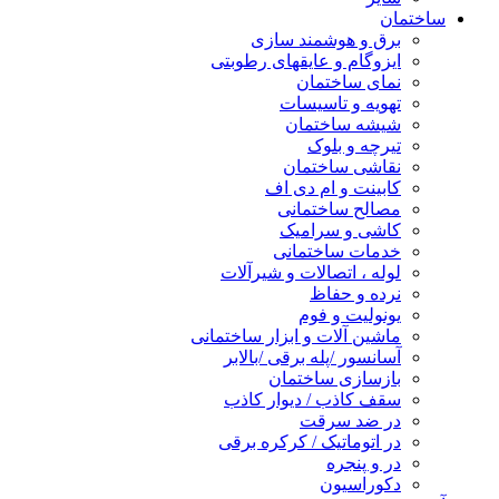
ساختمان
برق و هوشمند سازی
ایزوگام و عایقهای رطوبتی
نمای ساختمان
تهویه و تاسیسات
شیشه ساختمان
تیرچه و بلوک
نقاشی ساختمان
کابینت و ام دی اف
مصالح ساختمانی
کاشی و سرامیک
خدمات ساختمانی
لوله ، اتصالات و شیرآلات
نرده و حفاظ
یونولیت و فوم
ماشین آلات و ابزار ساختمانی
آسانسور /پله برقی /بالابر
بازسازی ساختمان
سقف کاذب / دیوار کاذب
در ضد سرقت
در اتوماتیک / کرکره برقی
در و پنجره
دکوراسیون