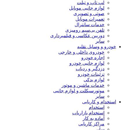
لپ تاپ و تبلت
لوازم جانبی موبایل
صوتی و تصویری
تعمیرات موبایل
خدمات سانترال
تلفن بی‌سیم رومیزی
دوربین عکاسی و فیلمبرداری
سایر
خودرو و وسایل نقلیه
خودروی داخلی و خارجی
اجاره خودرو
لوازم جانبی خودرو
دزدگیر و ردیاب
تزئینات خودرو
لوازم یدکی
خدمات ماشین و موتور
موتورسیکلت و لوازم جانبی
سایر
استخدام و کاریابی
استخدام
استخدام بازاریاب
آماده به کار
مراکز کاریابی
سایر