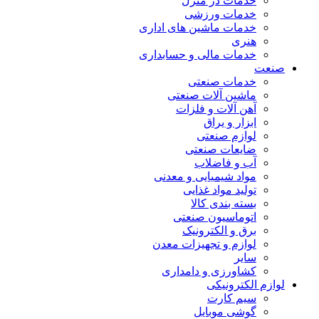
خدمات در منزل
خدمات ورزشی
خدمات ماشین های اداری
هنری
خدمات مالی و حسابداری
صنعت
خدمات صنعتی
ماشین آلات صنعتی
آهن آلات و فلزات
ابزار و یراق
لوازم صنعتی
ضایعات صنعتی
آب و فاضلاب
مواد شیمیایی و معدنی
تولید مواد غذایی
بسته بندی کالا
اتوماسیون صنعتی
برق و الکترونیک
لوازم و تجهیزات معدن
سایر
کشاورزی و دامداری
لوازم الکترونیکی
سیم کارت
گوشی موبایل