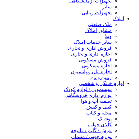
تجهیزات آزمایشگاهی
سایر
تجهیزات زیبایی
املاک
ملک صنعتی
مشاور املاک
ویلا
سایر خدمات املاک
فروش اداری و تجاری
اجاره اداری و تجاری
فروش مسکونی
اجاره مسکونی
اجاره اتاق و پانسیون
زمین و باغ
لوازم خانگی و شخصی
سیسمونی / لوازم کودک
لوازم اداری فروشگاهی
تصفیه آب و هوا
کیف و کفش
مجله و کتاب
پوشاک
کالای خواب
فرش / گلیم / قالیچه
لوازم چوبی / مبلمان