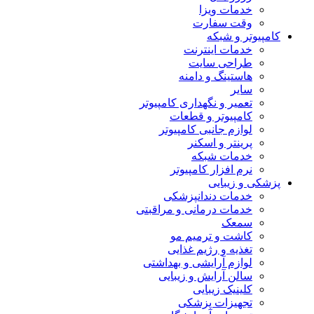
خدمات ویزا
وقت سفارت
کامپیوتر و شبکه
خدمات اینترنت
طراحی سایت
هاستینگ و دامنه
سایر
تعمیر و نگهداری کامپیوتر
کامپیوتر و قطعات
لوازم جانبی کامپیوتر
پرینتر و اسکنر
خدمات شبکه
نرم افزار کامپیوتر
پزشکی و زیبایی
خدمات دندانپزشکی
خدمات درمانی و مراقبتی
سمعک
کاشت و ترمیم مو
تغذیه و رژیم غذایی
لوازم آرایشی و بهداشتی
سالن آرایش و زیبایی
کلینیک زیبایی
تجهیزات پزشکی