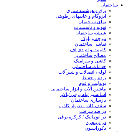
ساختمان
برق و هوشمند سازی
ایزوگام و عایقهای رطوبتی
نمای ساختمان
تهویه و تاسیسات
شیشه ساختمان
تیرچه و بلوک
نقاشی ساختمان
کابینت و ام دی اف
مصالح ساختمانی
کاشی و سرامیک
خدمات ساختمانی
لوله ، اتصالات و شیرآلات
نرده و حفاظ
یونولیت و فوم
ماشین آلات و ابزار ساختمانی
آسانسور /پله برقی /بالابر
بازسازی ساختمان
سقف کاذب / دیوار کاذب
در ضد سرقت
در اتوماتیک / کرکره برقی
در و پنجره
دکوراسیون