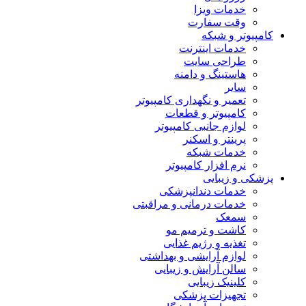
خدمات ویزا
وقت سفارت
کامپیوتر و شبکه
خدمات اینترنت
طراحی سایت
هاستینگ و دامنه
سایر
تعمیر و نگهداری کامپیوتر
کامپیوتر و قطعات
لوازم جانبی کامپیوتر
پرینتر و اسکنر
خدمات شبکه
نرم افزار کامپیوتر
پزشکی و زیبایی
خدمات دندانپزشکی
خدمات درمانی و مراقبتی
سمعک
کاشت و ترمیم مو
تغذیه و رژیم غذایی
لوازم آرایشی و بهداشتی
سالن آرایش و زیبایی
کلینیک زیبایی
تجهیزات پزشکی