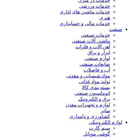
خدمات در منزل
خدمات ورزشی
خدمات ماشین های اداری
هنری
خدمات مالی و حسابداری
صنعت
خدمات صنعتی
ماشین آلات صنعتی
آهن آلات و فلزات
ابزار و یراق
لوازم صنعتی
ضایعات صنعتی
آب و فاضلاب
مواد شیمیایی و معدنی
تولید مواد غذایی
بسته بندی کالا
اتوماسیون صنعتی
برق و الکترونیک
لوازم و تجهیزات معدن
سایر
کشاورزی و دامداری
لوازم الکترونیکی
سیم کارت
گوشی موبایل