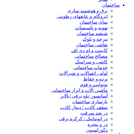
ساختمان
برق و هوشمند سازی
ایزوگام و عایقهای رطوبتی
نمای ساختمان
تهویه و تاسیسات
شیشه ساختمان
تیرچه و بلوک
نقاشی ساختمان
کابینت و ام دی اف
مصالح ساختمانی
کاشی و سرامیک
خدمات ساختمانی
لوله ، اتصالات و شیرآلات
نرده و حفاظ
یونولیت و فوم
ماشین آلات و ابزار ساختمانی
آسانسور /پله برقی /بالابر
بازسازی ساختمان
سقف کاذب / دیوار کاذب
در ضد سرقت
در اتوماتیک / کرکره برقی
در و پنجره
دکوراسیون