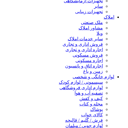
تجهیزات آزمایشگاهی
سایر
تجهیزات زیبایی
املاک
ملک صنعتی
مشاور املاک
ویلا
سایر خدمات املاک
فروش اداری و تجاری
اجاره اداری و تجاری
فروش مسکونی
اجاره مسکونی
اجاره اتاق و پانسیون
زمین و باغ
لوازم خانگی و شخصی
سیسمونی / لوازم کودک
لوازم اداری فروشگاهی
تصفیه آب و هوا
کیف و کفش
مجله و کتاب
پوشاک
کالای خواب
فرش / گلیم / قالیچه
لوازم چوبی / مبلمان