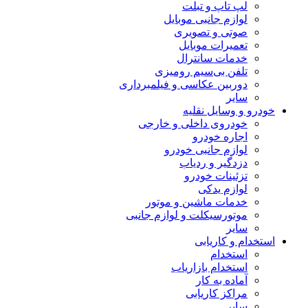
لپ تاپ و تبلت
لوازم جانبی موبایل
صوتی و تصویری
تعمیرات موبایل
خدمات سانترال
تلفن بی‌سیم رومیزی
دوربین عکاسی و فیلمبرداری
سایر
خودرو و وسایل نقلیه
خودروی داخلی و خارجی
اجاره خودرو
لوازم جانبی خودرو
دزدگیر و ردیاب
تزئینات خودرو
لوازم یدکی
خدمات ماشین و موتور
موتورسیکلت و لوازم جانبی
سایر
استخدام و کاریابی
استخدام
استخدام بازاریاب
آماده به کار
مراکز کاریابی
سایر