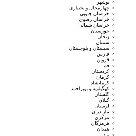
بوشهر
چهارمحال و بختیاری
خراسان جنوبی
خراسان رضوی
خراسان شمالی
خوزستان
زنجان
سمنان
سیستان و بلوچستان
فارس
قزوین
قم
کردستان
کرمان
کرمانشاه
کهگیلویه و بویراحمد
گلستان
گیلان
لرستان
مازندران
مرکزی
هرمزگان
همدان
یزد