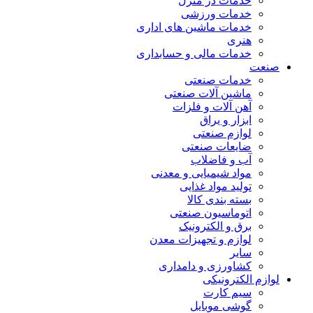
خدمات در منزل
خدمات ورزشی
خدمات ماشین های اداری
هنری
خدمات مالی و حسابداری
صنعت
خدمات صنعتی
ماشین آلات صنعتی
آهن آلات و فلزات
ابزار و یراق
لوازم صنعتی
ضایعات صنعتی
آب و فاضلاب
مواد شیمیایی و معدنی
تولید مواد غذایی
بسته بندی کالا
اتوماسیون صنعتی
برق و الکترونیک
لوازم و تجهیزات معدن
سایر
کشاورزی و دامداری
لوازم الکترونیکی
سیم کارت
گوشی موبایل