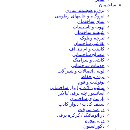
ساختمان
برق و هوشمند سازی
ایزوگام و عایقهای رطوبتی
نمای ساختمان
تهویه و تاسیسات
شیشه ساختمان
تیرچه و بلوک
نقاشی ساختمان
کابینت و ام دی اف
مصالح ساختمانی
کاشی و سرامیک
خدمات ساختمانی
لوله ، اتصالات و شیرآلات
نرده و حفاظ
یونولیت و فوم
ماشین آلات و ابزار ساختمانی
آسانسور /پله برقی /بالابر
بازسازی ساختمان
سقف کاذب / دیوار کاذب
در ضد سرقت
در اتوماتیک / کرکره برقی
در و پنجره
دکوراسیون