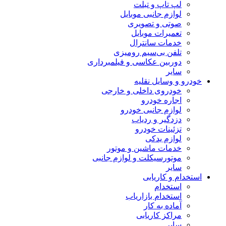
لپ تاپ و تبلت
لوازم جانبی موبایل
صوتی و تصویری
تعمیرات موبایل
خدمات سانترال
تلفن بی‌سیم رومیزی
دوربین عکاسی و فیلمبرداری
سایر
خودرو و وسایل نقلیه
خودروی داخلی و خارجی
اجاره خودرو
لوازم جانبی خودرو
دزدگیر و ردیاب
تزئینات خودرو
لوازم یدکی
خدمات ماشین و موتور
موتورسیکلت و لوازم جانبی
سایر
استخدام و کاریابی
استخدام
استخدام بازاریاب
آماده به کار
مراکز کاریابی
سایر