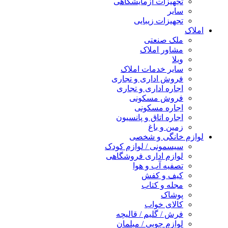
تجهیزات آزمایشگاهی
سایر
تجهیزات زیبایی
املاک
ملک صنعتی
مشاور املاک
ویلا
سایر خدمات املاک
فروش اداری و تجاری
اجاره اداری و تجاری
فروش مسکونی
اجاره مسکونی
اجاره اتاق و پانسیون
زمین و باغ
لوازم خانگی و شخصی
سیسمونی / لوازم کودک
لوازم اداری فروشگاهی
تصفیه آب و هوا
کیف و کفش
مجله و کتاب
پوشاک
کالای خواب
فرش / گلیم / قالیچه
لوازم چوبی / مبلمان