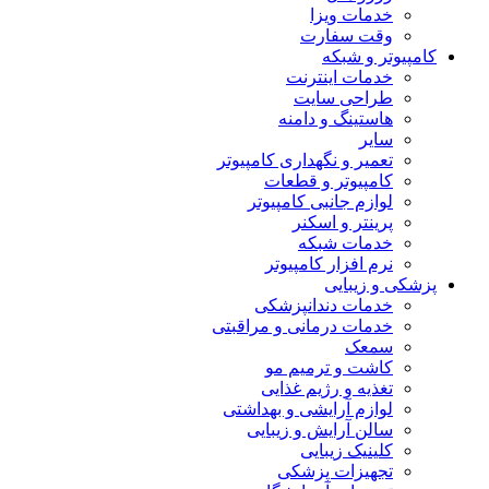
خدمات ویزا
وقت سفارت
کامپیوتر و شبکه
خدمات اینترنت
طراحی سایت
هاستینگ و دامنه
سایر
تعمیر و نگهداری کامپیوتر
کامپیوتر و قطعات
لوازم جانبی کامپیوتر
پرینتر و اسکنر
خدمات شبکه
نرم افزار کامپیوتر
پزشکی و زیبایی
خدمات دندانپزشکی
خدمات درمانی و مراقبتی
سمعک
کاشت و ترمیم مو
تغذیه و رژیم غذایی
لوازم آرایشی و بهداشتی
سالن آرایش و زیبایی
کلینیک زیبایی
تجهیزات پزشکی