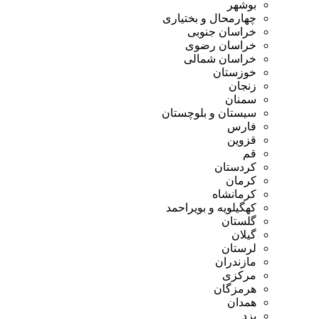
بوشهر
چهارمحال و بختیاری
خراسان جنوبی
خراسان رضوی
خراسان شمالی
خوزستان
زنجان
سمنان
سیستان و بلوچستان
فارس
قزوین
قم
کردستان
کرمان
کرمانشاه
کهگیلویه و بویراحمد
گلستان
گیلان
لرستان
مازندران
مرکزی
هرمزگان
همدان
یزد