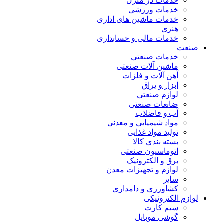
خدمات در منزل
خدمات ورزشی
خدمات ماشین های اداری
هنری
خدمات مالی و حسابداری
صنعت
خدمات صنعتی
ماشین آلات صنعتی
آهن آلات و فلزات
ابزار و یراق
لوازم صنعتی
ضایعات صنعتی
آب و فاضلاب
مواد شیمیایی و معدنی
تولید مواد غذایی
بسته بندی کالا
اتوماسیون صنعتی
برق و الکترونیک
لوازم و تجهیزات معدن
سایر
کشاورزی و دامداری
لوازم الکترونیکی
سیم کارت
گوشی موبایل