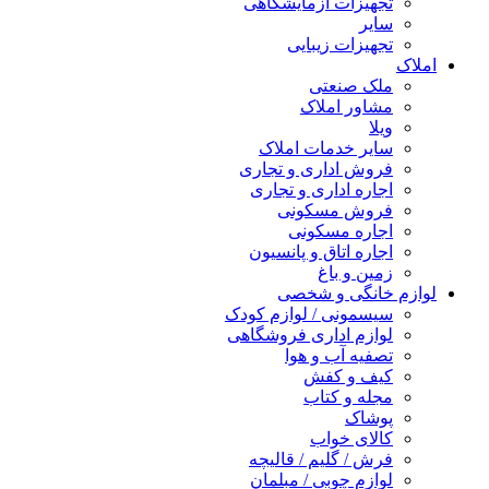
تجهیزات آزمایشگاهی
سایر
تجهیزات زیبایی
املاک
ملک صنعتی
مشاور املاک
ویلا
سایر خدمات املاک
فروش اداری و تجاری
اجاره اداری و تجاری
فروش مسکونی
اجاره مسکونی
اجاره اتاق و پانسیون
زمین و باغ
لوازم خانگی و شخصی
سیسمونی / لوازم کودک
لوازم اداری فروشگاهی
تصفیه آب و هوا
کیف و کفش
مجله و کتاب
پوشاک
کالای خواب
فرش / گلیم / قالیچه
لوازم چوبی / مبلمان