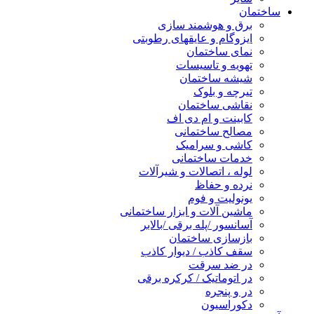
ساختمان
برق و هوشمند سازی
ایزوگام و عایقهای رطوبتی
نمای ساختمان
تهویه و تاسیسات
شیشه ساختمان
تیرچه و بلوک
نقاشی ساختمان
کابینت و ام دی اف
مصالح ساختمانی
کاشی و سرامیک
خدمات ساختمانی
لوله ، اتصالات و شیرآلات
نرده و حفاظ
یونولیت و فوم
ماشین آلات و ابزار ساختمانی
آسانسور /پله برقی /بالابر
بازسازی ساختمان
سقف کاذب / دیوار کاذب
در ضد سرقت
در اتوماتیک / کرکره برقی
در و پنجره
دکوراسیون