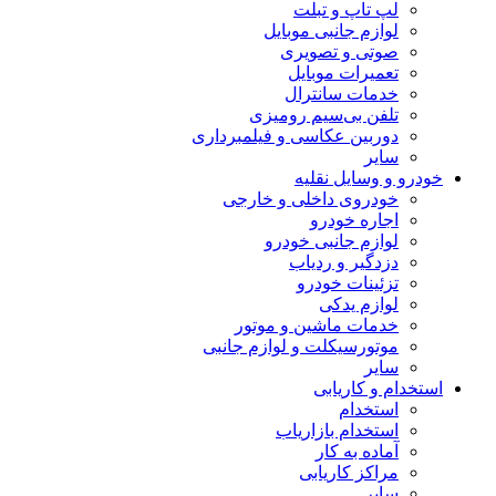
لپ تاپ و تبلت
لوازم جانبی موبایل
صوتی و تصویری
تعمیرات موبایل
خدمات سانترال
تلفن بی‌سیم رومیزی
دوربین عکاسی و فیلمبرداری
سایر
خودرو و وسایل نقلیه
خودروی داخلی و خارجی
اجاره خودرو
لوازم جانبی خودرو
دزدگیر و ردیاب
تزئینات خودرو
لوازم یدکی
خدمات ماشین و موتور
موتورسیکلت و لوازم جانبی
سایر
استخدام و کاریابی
استخدام
استخدام بازاریاب
آماده به کار
مراکز کاریابی
سایر