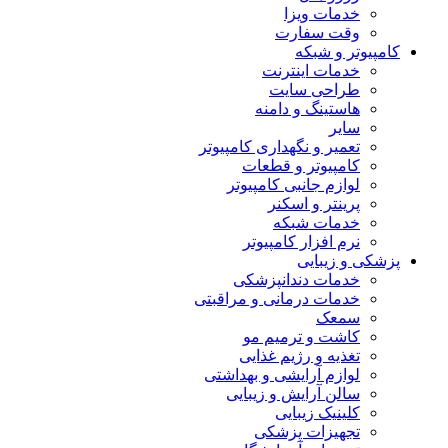
خدمات ویزا
وقت سفارت
کامپیوتر و شبکه
خدمات اینترنت
طراحی سایت
هاستینگ و دامنه
سایر
تعمیر و نگهداری کامپیوتر
کامپیوتر و قطعات
لوازم جانبی کامپیوتر
پرینتر و اسکنر
خدمات شبکه
نرم افزار کامپیوتر
پزشکی و زیبایی
خدمات دندانپزشکی
خدمات درمانی و مراقبتی
سمعک
کاشت و ترمیم مو
تغذیه و رژیم غذایی
لوازم آرایشی و بهداشتی
سالن آرایش و زیبایی
کلینیک زیبایی
تجهیزات پزشکی