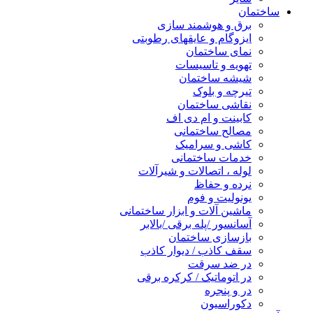
ساختمان
برق و هوشمند سازی
ایزوگام و عایقهای رطوبتی
نمای ساختمان
تهویه و تاسیسات
شیشه ساختمان
تیرچه و بلوک
نقاشی ساختمان
کابینت و ام دی اف
مصالح ساختمانی
کاشی و سرامیک
خدمات ساختمانی
لوله ، اتصالات و شیرآلات
نرده و حفاظ
یونولیت و فوم
ماشین آلات و ابزار ساختمانی
آسانسور /پله برقی /بالابر
بازسازی ساختمان
سقف کاذب / دیوار کاذب
در ضد سرقت
در اتوماتیک / کرکره برقی
در و پنجره
دکوراسیون