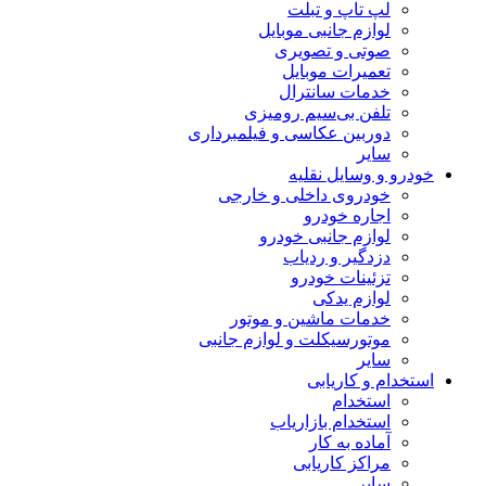
لپ تاپ و تبلت
لوازم جانبی موبایل
صوتی و تصویری
تعمیرات موبایل
خدمات سانترال
تلفن بی‌سیم رومیزی
دوربین عکاسی و فیلمبرداری
سایر
خودرو و وسایل نقلیه
خودروی داخلی و خارجی
اجاره خودرو
لوازم جانبی خودرو
دزدگیر و ردیاب
تزئینات خودرو
لوازم یدکی
خدمات ماشین و موتور
موتورسیکلت و لوازم جانبی
سایر
استخدام و کاریابی
استخدام
استخدام بازاریاب
آماده به کار
مراکز کاریابی
سایر