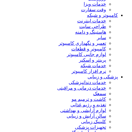
خدمات ویزا
وقت سفارت
کامپیوتر و شبکه
خدمات اینترنت
طراحی سایت
هاستینگ و دامنه
سایر
تعمیر و نگهداری کامپیوتر
کامپیوتر و قطعات
لوازم جانبی کامپیوتر
پرینتر و اسکنر
خدمات شبکه
نرم افزار کامپیوتر
پزشکی و زیبایی
خدمات دندانپزشکی
خدمات درمانی و مراقبتی
سمعک
کاشت و ترمیم مو
تغذیه و رژیم غذایی
لوازم آرایشی و بهداشتی
سالن آرایش و زیبایی
کلینیک زیبایی
تجهیزات پزشکی