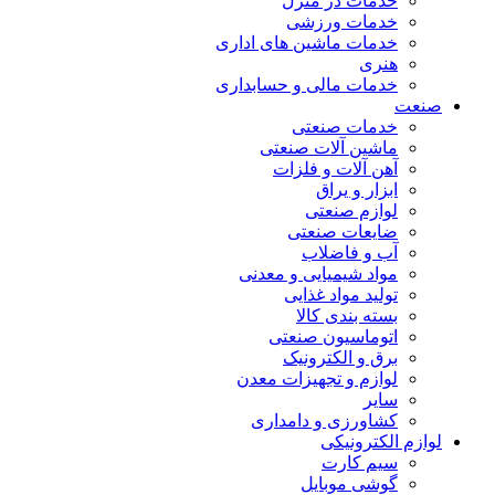
خدمات در منزل
خدمات ورزشی
خدمات ماشین های اداری
هنری
خدمات مالی و حسابداری
صنعت
خدمات صنعتی
ماشین آلات صنعتی
آهن آلات و فلزات
ابزار و یراق
لوازم صنعتی
ضایعات صنعتی
آب و فاضلاب
مواد شیمیایی و معدنی
تولید مواد غذایی
بسته بندی کالا
اتوماسیون صنعتی
برق و الکترونیک
لوازم و تجهیزات معدن
سایر
کشاورزی و دامداری
لوازم الکترونیکی
سیم کارت
گوشی موبایل