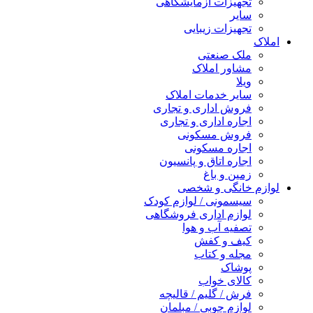
تجهیزات آزمایشگاهی
سایر
تجهیزات زیبایی
املاک
ملک صنعتی
مشاور املاک
ویلا
سایر خدمات املاک
فروش اداری و تجاری
اجاره اداری و تجاری
فروش مسکونی
اجاره مسکونی
اجاره اتاق و پانسیون
زمین و باغ
لوازم خانگی و شخصی
سیسمونی / لوازم کودک
لوازم اداری فروشگاهی
تصفیه آب و هوا
کیف و کفش
مجله و کتاب
پوشاک
کالای خواب
فرش / گلیم / قالیچه
لوازم چوبی / مبلمان