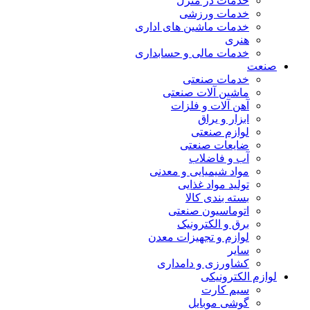
خدمات در منزل
خدمات ورزشی
خدمات ماشین های اداری
هنری
خدمات مالی و حسابداری
صنعت
خدمات صنعتی
ماشین آلات صنعتی
آهن آلات و فلزات
ابزار و یراق
لوازم صنعتی
ضایعات صنعتی
آب و فاضلاب
مواد شیمیایی و معدنی
تولید مواد غذایی
بسته بندی کالا
اتوماسیون صنعتی
برق و الکترونیک
لوازم و تجهیزات معدن
سایر
کشاورزی و دامداری
لوازم الکترونیکی
سیم کارت
گوشی موبایل