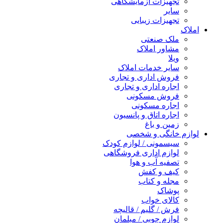
تجهیزات آزمایشگاهی
سایر
تجهیزات زیبایی
املاک
ملک صنعتی
مشاور املاک
ویلا
سایر خدمات املاک
فروش اداری و تجاری
اجاره اداری و تجاری
فروش مسکونی
اجاره مسکونی
اجاره اتاق و پانسیون
زمین و باغ
لوازم خانگی و شخصی
سیسمونی / لوازم کودک
لوازم اداری فروشگاهی
تصفیه آب و هوا
کیف و کفش
مجله و کتاب
پوشاک
کالای خواب
فرش / گلیم / قالیچه
لوازم چوبی / مبلمان