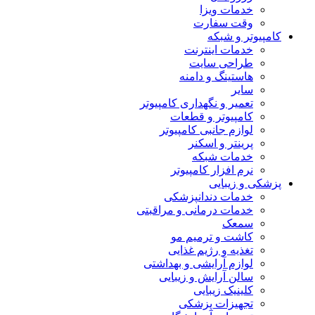
خدمات ویزا
وقت سفارت
کامپیوتر و شبکه
خدمات اینترنت
طراحی سایت
هاستینگ و دامنه
سایر
تعمیر و نگهداری کامپیوتر
کامپیوتر و قطعات
لوازم جانبی کامپیوتر
پرینتر و اسکنر
خدمات شبکه
نرم افزار کامپیوتر
پزشکی و زیبایی
خدمات دندانپزشکی
خدمات درمانی و مراقبتی
سمعک
کاشت و ترمیم مو
تغذیه و رژیم غذایی
لوازم آرایشی و بهداشتی
سالن آرایش و زیبایی
کلینیک زیبایی
تجهیزات پزشکی