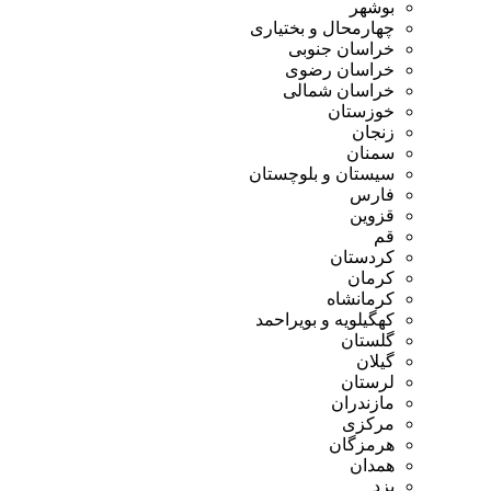
بوشهر
چهارمحال و بختیاری
خراسان جنوبی
خراسان رضوی
خراسان شمالی
خوزستان
زنجان
سمنان
سیستان و بلوچستان
فارس
قزوین
قم
کردستان
کرمان
کرمانشاه
کهگیلویه و بویراحمد
گلستان
گیلان
لرستان
مازندران
مرکزی
هرمزگان
همدان
یزد