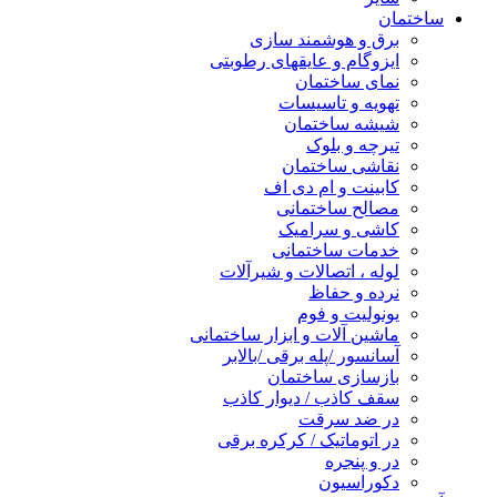
ساختمان
برق و هوشمند سازی
ایزوگام و عایقهای رطوبتی
نمای ساختمان
تهویه و تاسیسات
شیشه ساختمان
تیرچه و بلوک
نقاشی ساختمان
کابینت و ام دی اف
مصالح ساختمانی
کاشی و سرامیک
خدمات ساختمانی
لوله ، اتصالات و شیرآلات
نرده و حفاظ
یونولیت و فوم
ماشین آلات و ابزار ساختمانی
آسانسور /پله برقی /بالابر
بازسازی ساختمان
سقف کاذب / دیوار کاذب
در ضد سرقت
در اتوماتیک / کرکره برقی
در و پنجره
دکوراسیون