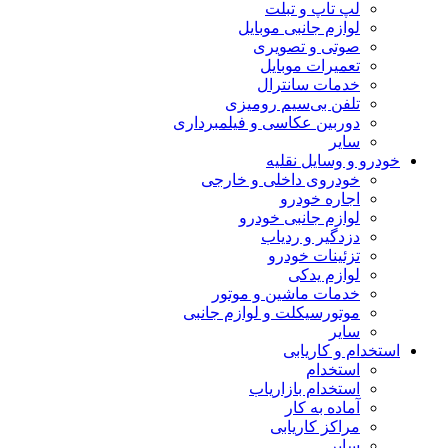
لپ تاپ و تبلت
لوازم جانبی موبایل
صوتی و تصویری
تعمیرات موبایل
خدمات سانترال
تلفن بی‌سیم رومیزی
دوربین عکاسی و فیلمبرداری
سایر
خودرو و وسایل نقلیه
خودروی داخلی و خارجی
اجاره خودرو
لوازم جانبی خودرو
دزدگیر و ردیاب
تزئینات خودرو
لوازم یدکی
خدمات ماشین و موتور
موتورسیکلت و لوازم جانبی
سایر
استخدام و کاریابی
استخدام
استخدام بازاریاب
آماده به کار
مراکز کاریابی
سایر