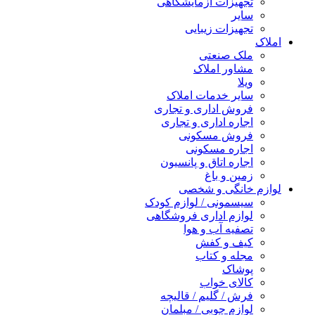
تجهیزات آزمایشگاهی
سایر
تجهیزات زیبایی
املاک
ملک صنعتی
مشاور املاک
ویلا
سایر خدمات املاک
فروش اداری و تجاری
اجاره اداری و تجاری
فروش مسکونی
اجاره مسکونی
اجاره اتاق و پانسیون
زمین و باغ
لوازم خانگی و شخصی
سیسمونی / لوازم کودک
لوازم اداری فروشگاهی
تصفیه آب و هوا
کیف و کفش
مجله و کتاب
پوشاک
کالای خواب
فرش / گلیم / قالیچه
لوازم چوبی / مبلمان