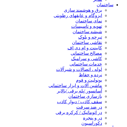
ساختمان
برق و هوشمند سازی
ایزوگام و عایقهای رطوبتی
نمای ساختمان
تهویه و تاسیسات
شیشه ساختمان
تیرچه و بلوک
نقاشی ساختمان
کابینت و ام دی اف
مصالح ساختمانی
کاشی و سرامیک
خدمات ساختمانی
لوله ، اتصالات و شیرآلات
نرده و حفاظ
یونولیت و فوم
ماشین آلات و ابزار ساختمانی
آسانسور /پله برقی /بالابر
بازسازی ساختمان
سقف کاذب / دیوار کاذب
در ضد سرقت
در اتوماتیک / کرکره برقی
در و پنجره
دکوراسیون