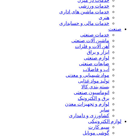
خدمات در منزل
خدمات ورزشی
خدمات ماشین های اداری
هنری
خدمات مالی و حسابداری
صنعت
خدمات صنعتی
ماشین آلات صنعتی
آهن آلات و فلزات
ابزار و یراق
لوازم صنعتی
ضایعات صنعتی
آب و فاضلاب
مواد شیمیایی و معدنی
تولید مواد غذایی
بسته بندی کالا
اتوماسیون صنعتی
برق و الکترونیک
لوازم و تجهیزات معدن
سایر
کشاورزی و دامداری
لوازم الکترونیکی
سیم کارت
گوشی موبایل