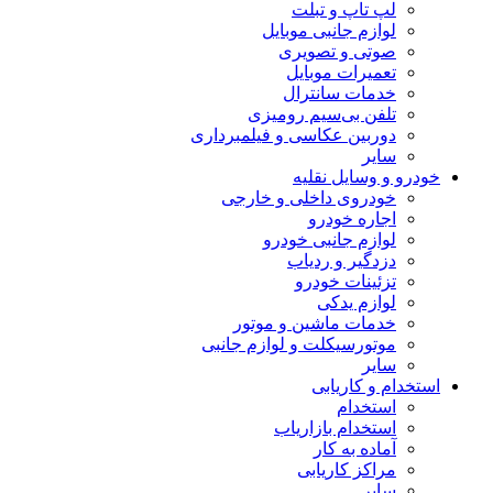
لپ تاپ و تبلت
لوازم جانبی موبایل
صوتی و تصویری
تعمیرات موبایل
خدمات سانترال
تلفن بی‌سیم رومیزی
دوربین عکاسی و فیلمبرداری
سایر
خودرو و وسایل نقلیه
خودروی داخلی و خارجی
اجاره خودرو
لوازم جانبی خودرو
دزدگیر و ردیاب
تزئینات خودرو
لوازم یدکی
خدمات ماشین و موتور
موتورسیکلت و لوازم جانبی
سایر
استخدام و کاریابی
استخدام
استخدام بازاریاب
آماده به کار
مراکز کاریابی
سایر