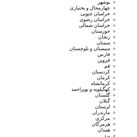
بوشهر
چهارمحال و بختیاری
خراسان جنوبی
خراسان رضوی
خراسان شمالی
خوزستان
زنجان
سمنان
سیستان و بلوچستان
فارس
قزوین
قم
کردستان
کرمان
کرمانشاه
کهگیلویه و بویراحمد
گلستان
گیلان
لرستان
مازندران
مرکزی
هرمزگان
همدان
یزد