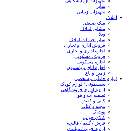
تجهیزات آزمایشگاهی
سایر
تجهیزات زیبایی
املاک
ملک صنعتی
مشاور املاک
ویلا
سایر خدمات املاک
فروش اداری و تجاری
اجاره اداری و تجاری
فروش مسکونی
اجاره مسکونی
اجاره اتاق و پانسیون
زمین و باغ
لوازم خانگی و شخصی
سیسمونی / لوازم کودک
لوازم اداری فروشگاهی
تصفیه آب و هوا
کیف و کفش
مجله و کتاب
پوشاک
کالای خواب
فرش / گلیم / قالیچه
لوازم چوبی / مبلمان