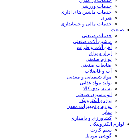
خدمات در منزل
خدمات ورزشی
خدمات ماشین های اداری
هنری
خدمات مالی و حسابداری
صنعت
خدمات صنعتی
ماشین آلات صنعتی
آهن آلات و فلزات
ابزار و یراق
لوازم صنعتی
ضایعات صنعتی
آب و فاضلاب
مواد شیمیایی و معدنی
تولید مواد غذایی
بسته بندی کالا
اتوماسیون صنعتی
برق و الکترونیک
لوازم و تجهیزات معدن
سایر
کشاورزی و دامداری
لوازم الکترونیکی
سیم کارت
گوشی موبایل