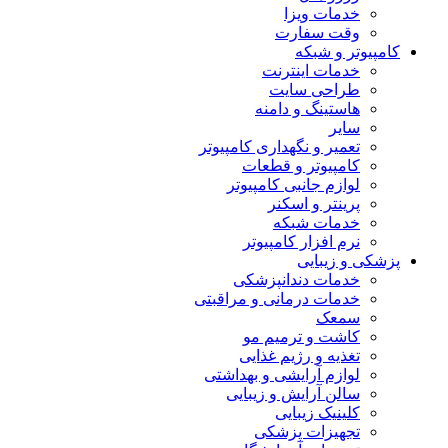
خدمات ویزا
وقت سفارت
کامپیوتر و شبکه
خدمات اینترنت
طراحی سایت
هاستینگ و دامنه
سایر
تعمیر و نگهداری کامپیوتر
کامپیوتر و قطعات
لوازم جانبی کامپیوتر
پرینتر و اسکنر
خدمات شبکه
نرم افزار کامپیوتر
پزشکی و زیبایی
خدمات دندانپزشکی
خدمات درمانی و مراقبتی
سمعک
کاشت و ترمیم مو
تغذیه و رژیم غذایی
لوازم آرایشی و بهداشتی
سالن آرایش و زیبایی
کلینیک زیبایی
تجهیزات پزشکی