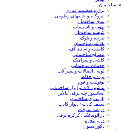
ساختمان
برق و هوشمند سازی
ایزوگام و عایقهای رطوبتی
نمای ساختمان
تهویه و تاسیسات
شیشه ساختمان
تیرچه و بلوک
نقاشی ساختمان
کابینت و ام دی اف
مصالح ساختمانی
کاشی و سرامیک
خدمات ساختمانی
لوله ، اتصالات و شیرآلات
نرده و حفاظ
یونولیت و فوم
ماشین آلات و ابزار ساختمانی
آسانسور /پله برقی /بالابر
بازسازی ساختمان
سقف کاذب / دیوار کاذب
در ضد سرقت
در اتوماتیک / کرکره برقی
در و پنجره
دکوراسیون