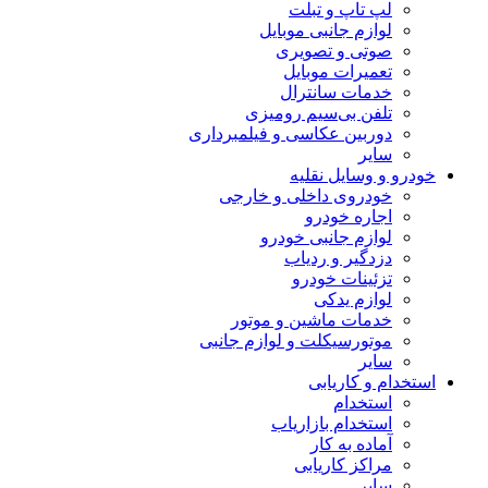
لپ تاپ و تبلت
لوازم جانبی موبایل
صوتی و تصویری
تعمیرات موبایل
خدمات سانترال
تلفن بی‌سیم رومیزی
دوربین عکاسی و فیلمبرداری
سایر
خودرو و وسایل نقلیه
خودروی داخلی و خارجی
اجاره خودرو
لوازم جانبی خودرو
دزدگیر و ردیاب
تزئینات خودرو
لوازم یدکی
خدمات ماشین و موتور
موتورسیکلت و لوازم جانبی
سایر
استخدام و کاریابی
استخدام
استخدام بازاریاب
آماده به کار
مراکز کاریابی
سایر